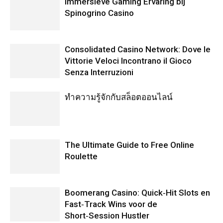
Immersieve Gaming Ervaring bij
Spinogrino Casino
Consolidated Casino Network: Dove le
Vittorie Veloci Incontrano il Gioco
Senza Interruzioni
ทำความรู้จักกับสล็อตออนไลน์
The Ultimate Guide to Free Online
Roulette
Boomerang Casino: Quick‑Hit Slots en
Fast‑Track Wins voor de
Short‑Session Hustler