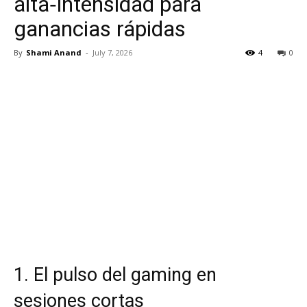
alta‑intensidad para
ganancias rápidas
By
Shami Anand
-
July 7, 2026
4
0
1. El pulso del gaming en
sesiones cortas