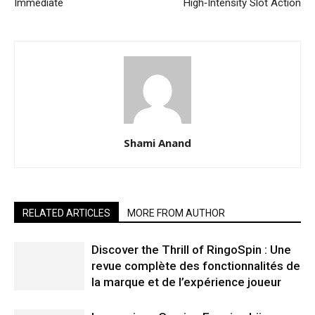
Immediate
High‑Intensity Slot Action
Shami Anand
RELATED ARTICLES
MORE FROM AUTHOR
Discover the Thrill of RingoSpin : Une
revue complète des fonctionnalités de
la marque et de l’expérience joueur