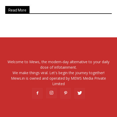
Read More
Welcome to Mews, the modern-day alternative to your daily
dose of infotainment.
We make things viral. Let's begin the journey together!
Mews.in is owned and operated by MEWS Media Private
Limited