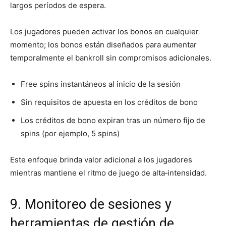
largos períodos de espera.
Los jugadores pueden activar los bonos en cualquier
momento; los bonos están diseñados para aumentar
temporalmente el bankroll sin compromisos adicionales.
Free spins instantáneos al inicio de la sesión
Sin requisitos de apuesta en los créditos de bono
Los créditos de bono expiran tras un número fijo de
spins (por ejemplo, 5 spins)
Este enfoque brinda valor adicional a los jugadores
mientras mantiene el ritmo de juego de alta‑intensidad.
9. Monitoreo de sesiones y
herramientas de gestión de