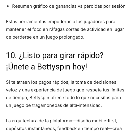
Resumen gráfico de ganancias vs pérdidas por sesión
Estas herramientas empoderan a los jugadores para
mantener el foco en ráfagas cortas de actividad en lugar
de perderse en un juego prolongado.
10. ¿Listo para girar rápido?
¡Únete a Bettyspin hoy!
Si te atraen los pagos rápidos, la toma de decisiones
veloz y una experiencia de juego que respeta tus límites
de tiempo, Bettyspin ofrece todo lo que necesitas para
un juego de tragamonedas de alta‑intensidad.
La arquitectura de la plataforma—diseño mobile‑first,
depósitos instantáneos, feedback en tiempo real—crea