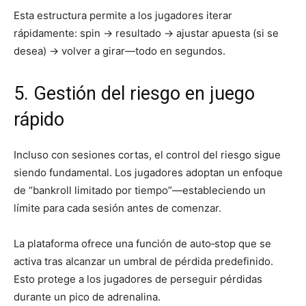
Esta estructura permite a los jugadores iterar
rápidamente: spin → resultado → ajustar apuesta (si se
desea) → volver a girar—todo en segundos.
5. Gestión del riesgo en juego
rápido
Incluso con sesiones cortas, el control del riesgo sigue
siendo fundamental. Los jugadores adoptan un enfoque
de “bankroll limitado por tiempo”—estableciendo un
límite para cada sesión antes de comenzar.
La plataforma ofrece una función de auto‑stop que se
activa tras alcanzar un umbral de pérdida predefinido.
Esto protege a los jugadores de perseguir pérdidas
durante un pico de adrenalina.