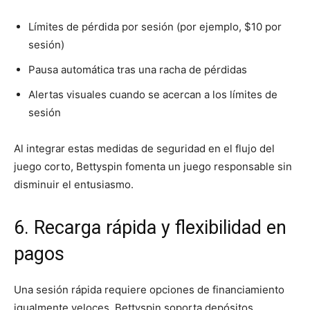
Límites de pérdida por sesión (por ejemplo, $10 por
sesión)
Pausa automática tras una racha de pérdidas
Alertas visuales cuando se acercan a los límites de
sesión
Al integrar estas medidas de seguridad en el flujo del
juego corto, Bettyspin fomenta un juego responsable sin
disminuir el entusiasmo.
6. Recarga rápida y flexibilidad en
pagos
Una sesión rápida requiere opciones de financiamiento
igualmente veloces. Bettyspin soporta depósitos