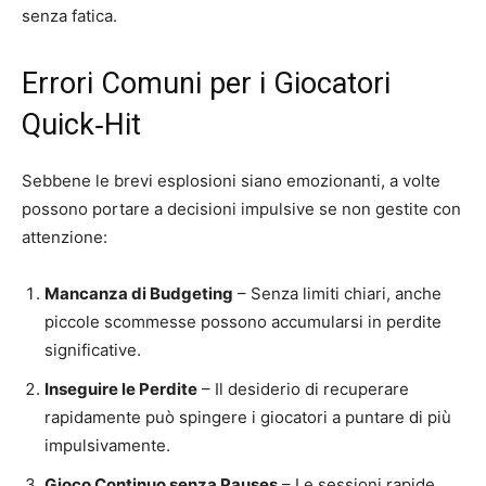
senza fatica.
Errori Comuni per i Giocatori
Quick‑Hit
Sebbene le brevi esplosioni siano emozionanti, a volte
possono portare a decisioni impulsive se non gestite con
attenzione:
Mancanza di Budgeting
– Senza limiti chiari, anche
piccole scommesse possono accumularsi in perdite
significative.
Inseguire le Perdite
– Il desiderio di recuperare
rapidamente può spingere i giocatori a puntare di più
impulsivamente.
Gioco Continuo senza Pauses
– Le sessioni rapide