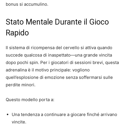
bonus si accumulino.
Stato Mentale Durante il Gioco
Rapido
Il sistema di ricompensa del cervello si attiva quando
succede qualcosa di inaspettato—una grande vincita
dopo pochi spin. Per i giocatori di sessioni brevi, questa
adrenalina è il motivo principale: vogliono
quell’esplosione di emozione senza soffermarsi sulle
perdite minori.
Questo modello porta a:
Una tendenza a continuare a giocare finché arrivano
vincite.