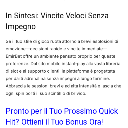
In Sintesi: Vincite Veloci Senza
Impegno
Se il tuo stile di gioco ruota attorno a brevi esplosioni di
emozione—decisioni rapide e vincite immediate—
EmirBet offre un ambiente pensato proprio per queste
preferenze. Dal sito mobile instant‑play alla vasta libreria
di slot e al supporto clienti, la piattaforma è progettata
per darti adrenalina senza impegni a lungo termine.
Abbraccia le sessioni brevi e ad alta intensità e lascia che
ogni spin porti il suo scintillio di brivido.
Pronto per il Tuo Prossimo Quick
Hit? Ottieni il Tuo Bonus Ora!