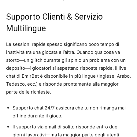
Supporto Clienti & Servizio
Multilingue
Le sessioni rapide spesso significano poco tempo di
inattività tra una giocata e l’altra. Quando qualcosa va
storto—un glitch durante gli spin o un problema con un
deposito—i giocatori si aspettano risposte rapide. Il live
chat di EmirBet è disponibile in più lingue (Inglese, Arabo,
Tedesco, ecc.) e risponde prontamente alla maggior
parte delle richieste.
Supporto chat 24/7 assicura che tu non rimanga mai
offline durante il gioco.
Il supporto via email di solito risponde entro due
giorni lavorativi—ma la maggior parte degli utenti