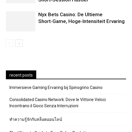
Nyx Bets Casino: De Ultieme
Short‑Game, Hoge‑Intensiteit Ervaring
recent posts
Immersieve Gaming Ervaring bij Spinogrino Casino
Consolidated Casino Network: Dove le Vittorie Veloci
Incontrano il Gioco Senza Interruzioni
ทำความรู้จักกับสล็อตออนไลน์