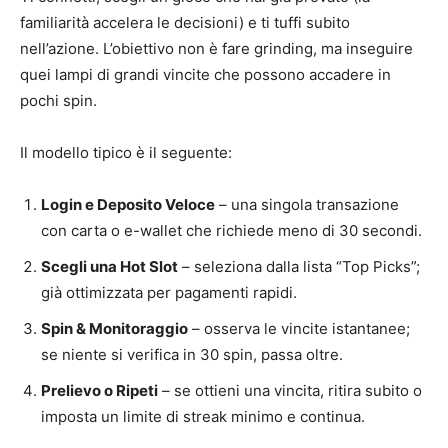
familiarità accelera le decisioni) e ti tuffi subito
nell’azione. L’obiettivo non è fare grinding, ma inseguire
quei lampi di grandi vincite che possono accadere in
pochi spin.
Il modello tipico è il seguente:
Login e Deposito Veloce
– una singola transazione
con carta o e-wallet che richiede meno di 30 secondi.
Scegli una Hot Slot
– seleziona dalla lista “Top Picks”;
già ottimizzata per pagamenti rapidi.
Spin & Monitoraggio
– osserva le vincite istantanee;
se niente si verifica in 30 spin, passa oltre.
Prelievo o Ripeti
– se ottieni una vincita, ritira subito o
imposta un limite di streak minimo e continua.