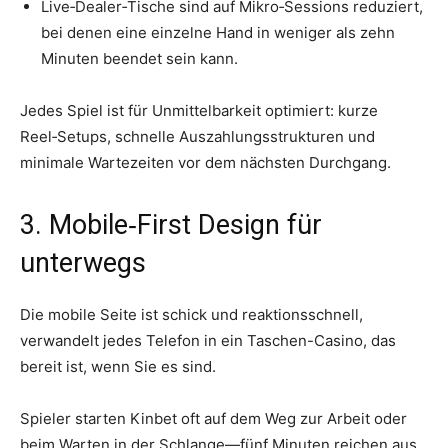
Live‑Dealer‑Tische sind auf Mikro‑Sessions reduziert,
bei denen eine einzelne Hand in weniger als zehn
Minuten beendet sein kann.
Jedes Spiel ist für Unmittelbarkeit optimiert: kurze
Reel‑Setups, schnelle Auszahlungsstrukturen und
minimale Wartezeiten vor dem nächsten Durchgang.
3. Mobile‑First Design für
unterwegs
Die mobile Seite ist schick und reaktionsschnell,
verwandelt jedes Telefon in ein Taschen-Casino, das
bereit ist, wenn Sie es sind.
Spieler starten Kinbet oft auf dem Weg zur Arbeit oder
beim Warten in der Schlange—fünf Minuten reichen aus,