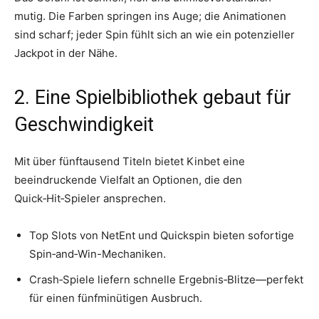
mutig. Die Farben springen ins Auge; die Animationen
sind scharf; jeder Spin fühlt sich an wie ein potenzieller
Jackpot in der Nähe.
2. Eine Spielbibliothek gebaut für
Geschwindigkeit
Mit über fünftausend Titeln bietet Kinbet eine
beeindruckende Vielfalt an Optionen, die den
Quick‑Hit‑Spieler ansprechen.
Top Slots von NetEnt und Quickspin bieten sofortige
Spin‑and‑Win-Mechaniken.
Crash‑Spiele liefern schnelle Ergebnis‑Blitze—perfekt
für einen fünfminütigen Ausbruch.