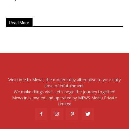
Read More
Welcome to Mews, the modern-day alternative to your daily
dose of infotainment.
We make things viral. Let's begin the journey together!
Mews.in is owned and operated by MEWS Media Private
Limited