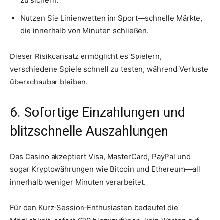
zu sichern.
Nutzen Sie Linienwetten im Sport—schnelle Märkte,
die innerhalb von Minuten schließen.
Dieser Risikoansatz ermöglicht es Spielern,
verschiedene Spiele schnell zu testen, während Verluste
überschaubar bleiben.
6. Sofortige Einzahlungen und
blitzschnelle Auszahlungen
Das Casino akzeptiert Visa, MasterCard, PayPal und
sogar Kryptowährungen wie Bitcoin und Ethereum—all
innerhalb weniger Minuten verarbeitet.
Für den Kurz‑Session‑Enthusiasten bedeutet die