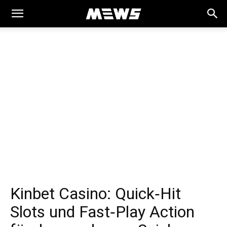
MEWS
Kinbet Casino: Quick‑Hit
Slots und Fast‑Play Action