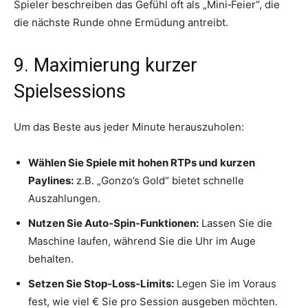
Spieler beschreiben das Gefühl oft als „Mini‑Feier“, die
die nächste Runde ohne Ermüdung antreibt.
9. Maximierung kurzer
Spielsessions
Um das Beste aus jeder Minute herauszuholen:
Wählen Sie Spiele mit hohen RTPs und kurzen
Paylines:
z.B. „Gonzo’s Gold“ bietet schnelle
Auszahlungen.
Nutzen Sie Auto‑Spin‑Funktionen:
Lassen Sie die
Maschine laufen, während Sie die Uhr im Auge
behalten.
Setzen Sie Stop‑Loss‑Limits:
Legen Sie im Voraus
fest, wie viel € Sie pro Session ausgeben möchten.