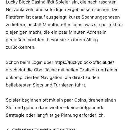
Lucky Block Casino lädt Spieler ein, die nach rasanten
Nervenkitzeln und sofortigen Ergebnissen suchen. Die
Plattform ist darauf ausgelegt, kurze Spannungsphasen
zu liefern, anstatt Marathon‑Sessions, was sie perfekt für
diejenigen macht, die ein paar Minuten Adrenalin
genießen möchten, bevor sie zu ihrem Alltag
zurückkehren.
Schon beim Login über
https://luckyblock-official.de/
erscheint die Oberfläche mit hellen Grafiken und einer
unkomplizierten Navigation, die direkt zu den
beliebtesten Slots und Turnieren führt.
Spieler beginnen oft mit ein paar Coins, drehen einen
Slot und gehen dann weiter—keine tiefgehende
Strategie oder langfristige Planung erforderlich.