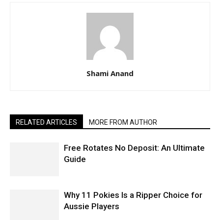
Shami Anand
RELATED ARTICLES
MORE FROM AUTHOR
Free Rotates No Deposit: An Ultimate
Guide
Why 11 Pokies Is a Ripper Choice for
Aussie Players