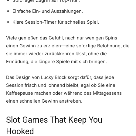
Sofortiger Zugriff auf Top‑Titel.
Einfache Ein‑ und Auszahlungen.
Klare Session‑Timer für schnelles Spiel.
Viele genießen das Gefühl, nach nur wenigen Spins
einen Gewinn zu erzielen—eine sofortige Belohnung, die
sie immer wieder zurückkehren lässt, ohne die
Ermüdung, die längere Spiele mit sich bringen.
Das Design von Lucky Block sorgt dafür, dass jede
Session frisch und lohnend bleibt, egal ob Sie eine
Kaffeepause machen oder während des Mittagessens
einen schnellen Gewinn anstreben.
Slot Games That Keep You
Hooked