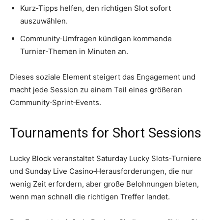
Kurz‑Tipps helfen, den richtigen Slot sofort
auszuwählen.
Community‑Umfragen kündigen kommende
Turnier‑Themen in Minuten an.
Dieses soziale Element steigert das Engagement und
macht jede Session zu einem Teil eines größeren
Community‑Sprint‑Events.
Tournaments for Short Sessions
Lucky Block veranstaltet Saturday Lucky Slots‑Turniere
und Sunday Live Casino‑Herausforderungen, die nur
wenig Zeit erfordern, aber große Belohnungen bieten,
wenn man schnell die richtigen Treffer landet.