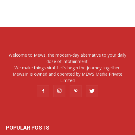
Welcome to Mews, the modern-day alternative to your daily
dose of infotainment.
We make things viral. Let's begin the journey together!
Mews.in is owned and operated by MEWS Media Private
Limited
POPULAR POSTS