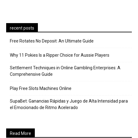
recent posts
Free Rotates No Deposit: An Ultimate Guide
Why 11 Pokies Is a Ripper Choice for Aussie Players
Settlement Techniques in Online Gambling Enterprises: A
Comprehensive Guide
Play Free Slots Machines Online
SupaBet: Ganancias Rápidas y Juego de Alta Intensidad para
el Emocionado de Ritmo Acelerado
Read More