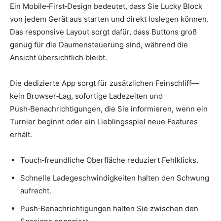
Ein Mobile‑First‑Design bedeutet, dass Sie Lucky Block
von jedem Gerät aus starten und direkt loslegen können.
Das responsive Layout sorgt dafür, dass Buttons groß
genug für die Daumensteuerung sind, während die
Ansicht übersichtlich bleibt.
Die dedizierte App sorgt für zusätzlichen Feinschliff—
kein Browser‑Lag, sofortige Ladezeiten und
Push‑Benachrichtigungen, die Sie informieren, wenn ein
Turnier beginnt oder ein Lieblingsspiel neue Features
erhält.
Touch‑freundliche Oberfläche reduziert Fehlklicks.
Schnelle Ladegeschwindigkeiten halten den Schwung
aufrecht.
Push‑Benachrichtigungen halten Sie zwischen den