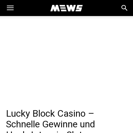
MEWS
Lucky Block Casino –
Schnelle Gewinne und