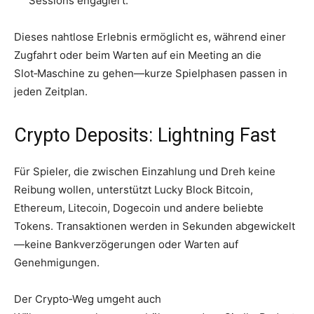
Sessions engagiert.
Dieses nahtlose Erlebnis ermöglicht es, während einer
Zugfahrt oder beim Warten auf ein Meeting an die
Slot‑Maschine zu gehen—kurze Spielphasen passen in
jeden Zeitplan.
Crypto Deposits: Lightning Fast
Für Spieler, die zwischen Einzahlung und Dreh keine
Reibung wollen, unterstützt Lucky Block Bitcoin,
Ethereum, Litecoin, Dogecoin und andere beliebte
Tokens. Transaktionen werden in Sekunden abgewickelt
—keine Bankverzögerungen oder Warten auf
Genehmigungen.
Der Crypto‑Weg umgeht auch