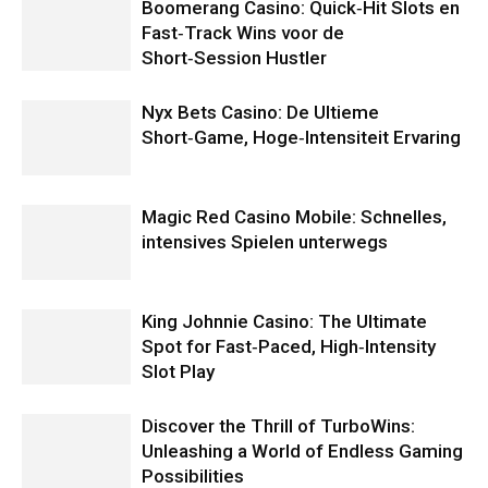
Boomerang Casino: Quick‑Hit Slots en
Fast‑Track Wins voor de
Short‑Session Hustler
Nyx Bets Casino: De Ultieme
Short‑Game, Hoge‑Intensiteit Ervaring
Magic Red Casino Mobile: Schnelles,
intensives Spielen unterwegs
King Johnnie Casino: The Ultimate
Spot for Fast‑Paced, High‑Intensity
Slot Play
Discover the Thrill of TurboWins:
Unleashing a World of Endless Gaming
Possibilities