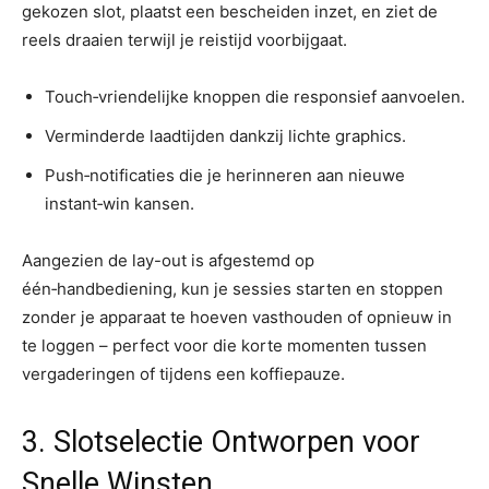
gekozen slot, plaatst een bescheiden inzet, en ziet de
reels draaien terwijl je reistijd voorbijgaat.
Touch‑vriendelijke knoppen die responsief aanvoelen.
Verminderde laadtijden dankzij lichte graphics.
Push‑notificaties die je herinneren aan nieuwe
instant‑win kansen.
Aangezien de lay-out is afgestemd op
één‑handbediening, kun je sessies starten en stoppen
zonder je apparaat te hoeven vasthouden of opnieuw in
te loggen – perfect voor die korte momenten tussen
vergaderingen of tijdens een koffiepauze.
3. Slotselectie Ontworpen voor
Snelle Winsten