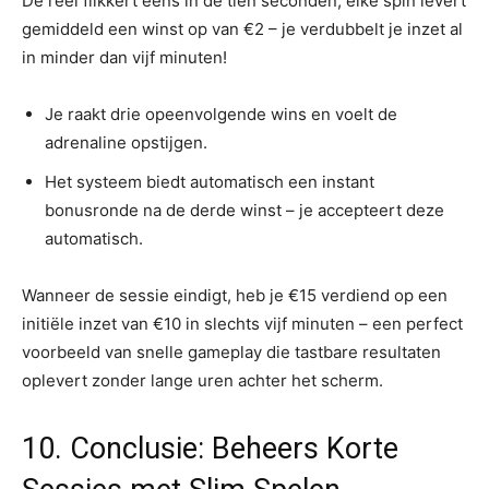
De reel flikkert eens in de tien seconden; elke spin levert
gemiddeld een winst op van €2 – je verdubbelt je inzet al
in minder dan vijf minuten!
Je raakt drie opeenvolgende wins en voelt de
adrenaline opstijgen.
Het systeem biedt automatisch een instant
bonusronde na de derde winst – je accepteert deze
automatisch.
Wanneer de sessie eindigt, heb je €15 verdiend op een
initiële inzet van €10 in slechts vijf minuten – een perfect
voorbeeld van snelle gameplay die tastbare resultaten
oplevert zonder lange uren achter het scherm.
10. Conclusie: Beheers Korte