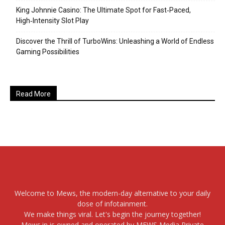
King Johnnie Casino: The Ultimate Spot for Fast‑Paced,
High‑Intensity Slot Play
Discover the Thrill of TurboWins: Unleashing a World of Endless
Gaming Possibilities
Read More
Welcome to Mews, the modern-day alternative to your daily
dose of infotainment.
We make things viral. Let's begin the journey together!
Mews.in is owned and operated by MEWS Media Private