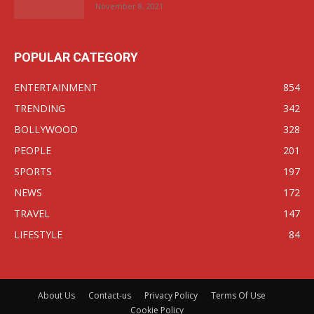
November 8, 2021
POPULAR CATEGORY
ENTERTAINMENT
854
TRENDING
342
BOLLYWOOD
328
PEOPLE
201
SPORTS
197
NEWS
172
TRAVEL
147
LIFESTYLE
84
About Us
Contact-us
Privacy Policy
Terms Of Use
Cookie Policy