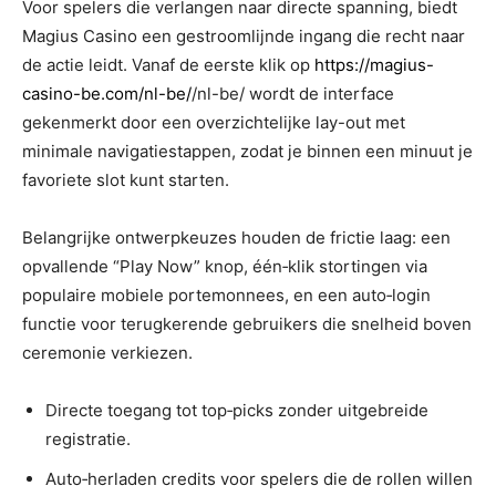
Voor spelers die verlangen naar directe spanning, biedt
Magius Casino een gestroomlijnde ingang die recht naar
de actie leidt. Vanaf de eerste klik op
https://magius-
casino-be.com/nl-be/
/nl-be/ wordt de interface
gekenmerkt door een overzichtelijke lay-out met
minimale navigatiestappen, zodat je binnen een minuut je
favoriete slot kunt starten.
Belangrijke ontwerpkeuzes houden de frictie laag: een
opvallende “Play Now” knop, één‑klik stortingen via
populaire mobiele portemonnees, en een auto‑login
functie voor terugkerende gebruikers die snelheid boven
ceremonie verkiezen.
Directe toegang tot top‑picks zonder uitgebreide
registratie.
Auto‑herladen credits voor spelers die de rollen willen