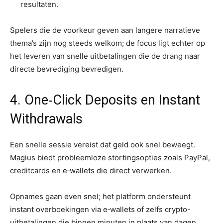
resultaten.
Spelers die de voorkeur geven aan langere narratieve
thema’s zijn nog steeds welkom; de focus ligt echter op
het leveren van snelle uitbetalingen die de drang naar
directe bevrediging bevredigen.
4. One‑Click Deposits en Instant
Withdrawals
Een snelle sessie vereist dat geld ook snel beweegt.
Magius biedt probleemloze stortingsopties zoals PayPal,
creditcards en e‑wallets die direct verwerken.
Opnames gaan even snel; het platform ondersteunt
instant overboekingen via e‑wallets of zelfs crypto-
uitbetalingen die binnen minuten in plaats van dagen