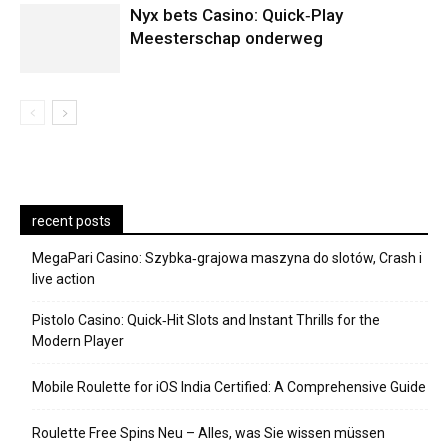
Nyx bets Casino: Quick‑Play
Meesterschap onderweg
recent posts
MegaPari Casino: Szybka‑grajowa maszyna do slotów, Crash i
live action
Pistolo Casino: Quick‑Hit Slots and Instant Thrills for the
Modern Player
Mobile Roulette for iOS India Certified: A Comprehensive Guide
Roulette Free Spins Neu – Alles, was Sie wissen müssen