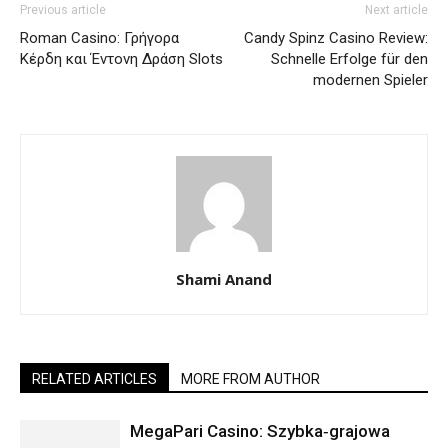
Previous article
Next article
Roman Casino: Γρήγορα
Candy Spinz Casino Review:
Κέρδη και Έντονη Δράση Slots
Schnelle Erfolge für den
modernen Spieler
Shami Anand
RELATED ARTICLES
MORE FROM AUTHOR
MegaPari Casino: Szybka‑grajowa