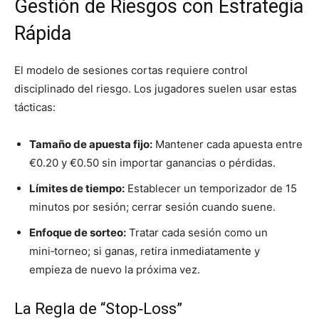
Gestión de Riesgos con Estrategia
Rápida
El modelo de sesiones cortas requiere control
disciplinado del riesgo. Los jugadores suelen usar estas
tácticas:
Tamaño de apuesta fijo:
Mantener cada apuesta entre
€0.20 y €0.50 sin importar ganancias o pérdidas.
Límites de tiempo:
Establecer un temporizador de 15
minutos por sesión; cerrar sesión cuando suene.
Enfoque de sorteo:
Tratar cada sesión como un
mini‑torneo; si ganas, retira inmediatamente y
empieza de nuevo la próxima vez.
La Regla de “Stop‑Loss”