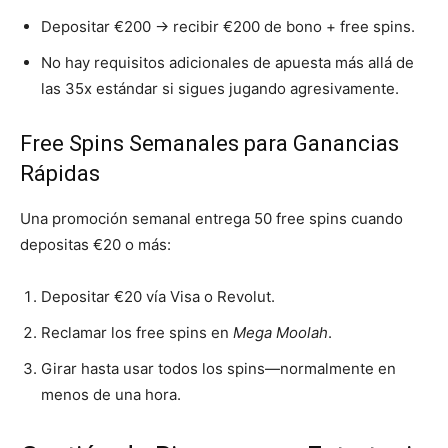
Depositar €200 → recibir €200 de bono + free spins.
No hay requisitos adicionales de apuesta más allá de
las 35x estándar si sigues jugando agresivamente.
Free Spins Semanales para Ganancias
Rápidas
Una promoción semanal entrega 50 free spins cuando
depositas €20 o más:
Depositar €20 vía Visa o Revolut.
Reclamar los free spins en
Mega Moolah
.
Girar hasta usar todos los spins—normalmente en
menos de una hora.