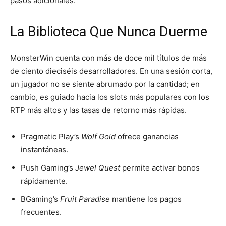
pasos adicionales.
La Biblioteca Que Nunca Duerme
MonsterWin cuenta con más de doce mil títulos de más
de ciento dieciséis desarrolladores. En una sesión corta,
un jugador no se siente abrumado por la cantidad; en
cambio, es guiado hacia los slots más populares con los
RTP más altos y las tasas de retorno más rápidas.
Pragmatic Play’s
Wolf Gold
ofrece ganancias
instantáneas.
Push Gaming’s
Jewel Quest
permite activar bonos
rápidamente.
BGaming’s
Fruit Paradise
mantiene los pagos
frecuentes.