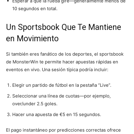
Esperar a que la rueda gire—generalmente menos de
10 segundos en total.
Un Sportsbook Que Te Mantiene
en Movimiento
Si también eres fanático de los deportes, el sportsbook
de MonsterWin te permite hacer apuestas rápidas en
eventos en vivo. Una sesión típica podría incluir:
Elegir un partido de fútbol en la pestaña “Live”.
Seleccionar una línea de cuotas—por ejemplo,
over/under 2.5 goles.
Hacer una apuesta de €5 en 15 segundos.
El pago instantáneo por predicciones correctas ofrece