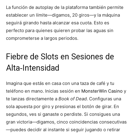
La función de autoplay de la plataforma también permite
establecer un límite—digamos, 20 giros—y la máquina
seguirá girando hasta alcanzar esa cuota. Esto es
perfecto para quienes quieren probar las aguas sin
comprometerse a largos periodos.
Fiebre de Slots en Sesiones de
Alta‑Intensidad
Imagina que estás en casa con una taza de café y tu
teléfono en mano. Inicias sesión en
MonsterWin Casino
y
te lanzas directamente a
Book of Dead
. Configuras una
sola apuesta por giro y presionas el botón de girar. En
segundos, ves si ganaste o perdiste. Si consigues una
gran victoria—digamos, cinco coincidencias consecutivas
—puedes decidir al instante si seguir jugando o retirar