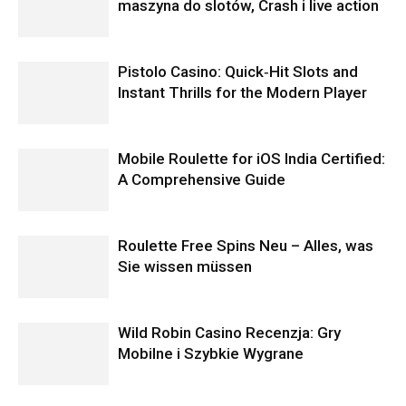
maszyna do slotów, Crash i live action
Pistolo Casino: Quick‑Hit Slots and
Instant Thrills for the Modern Player
Mobile Roulette for iOS India Certified:
A Comprehensive Guide
Roulette Free Spins Neu – Alles, was
Sie wissen müssen
Wild Robin Casino Recenzja: Gry
Mobilne i Szybkie Wygrane