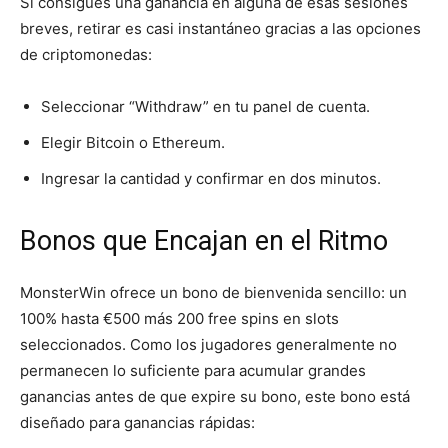
Si consigues una ganancia en alguna de esas sesiones
breves, retirar es casi instantáneo gracias a las opciones
de criptomonedas:
Seleccionar “Withdraw” en tu panel de cuenta.
Elegir Bitcoin o Ethereum.
Ingresar la cantidad y confirmar en dos minutos.
Bonos que Encajan en el Ritmo
MonsterWin ofrece un bono de bienvenida sencillo: un
100% hasta €500 más 200 free spins en slots
seleccionados. Como los jugadores generalmente no
permanecen lo suficiente para acumular grandes
ganancias antes de que expire su bono, este bono está
diseñado para ganancias rápidas: