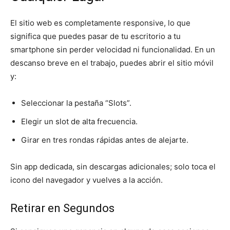
El sitio web es completamente responsive, lo que
significa que puedes pasar de tu escritorio a tu
smartphone sin perder velocidad ni funcionalidad. En un
descanso breve en el trabajo, puedes abrir el sitio móvil
y:
Seleccionar la pestaña “Slots”.
Elegir un slot de alta frecuencia.
Girar en tres rondas rápidas antes de alejarte.
Sin app dedicada, sin descargas adicionales; solo toca el
icono del navegador y vuelves a la acción.
Retirar en Segundos