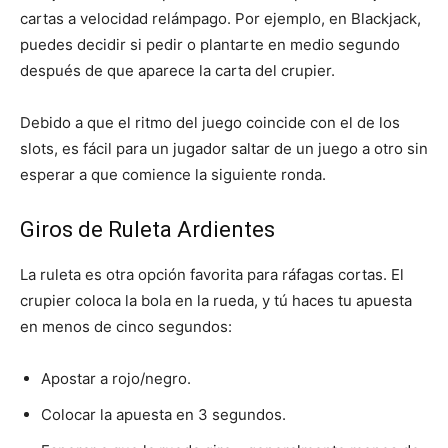
cartas a velocidad relámpago. Por ejemplo, en Blackjack,
puedes decidir si pedir o plantarte en medio segundo
después de que aparece la carta del crupier.
Debido a que el ritmo del juego coincide con el de los
slots, es fácil para un jugador saltar de un juego a otro sin
esperar a que comience la siguiente ronda.
Giros de Ruleta Ardientes
La ruleta es otra opción favorita para ráfagas cortas. El
crupier coloca la bola en la rueda, y tú haces tu apuesta
en menos de cinco segundos:
Apostar a rojo/negro.
Colocar la apuesta en 3 segundos.