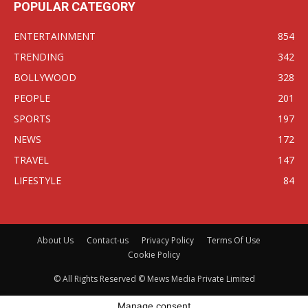
POPULAR CATEGORY
ENTERTAINMENT
854
TRENDING
342
BOLLYWOOD
328
PEOPLE
201
SPORTS
197
NEWS
172
TRAVEL
147
LIFESTYLE
84
About Us
Contact-us
Privacy Policy
Terms Of Use
Cookie Policy
© All Rights Reserved © Mews Media Private Limited
Manage consent