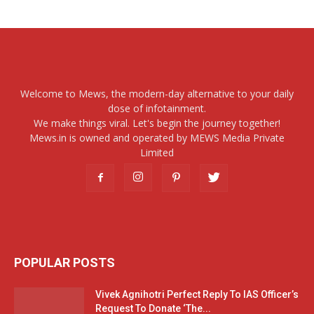
Welcome to Mews, the modern-day alternative to your daily
dose of infotainment.
We make things viral. Let's begin the journey together!
Mews.in is owned and operated by MEWS Media Private
Limited
POPULAR POSTS
Vivek Agnihotri Perfect Reply To IAS Officer’s
Request To Donate ‘The...