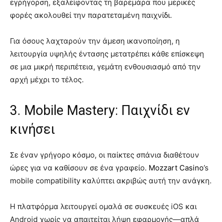
εγρήγορση, εξαλείφοντας τη βαρεμάρα που μερικές
φορές ακολουθεί την παρατεταμένη παιχνίδι.
Για όσους λαχταρούν την άμεση ικανοποίηση, η
λειτουργία υψηλής έντασης μετατρέπει κάθε επίσκεψη
σε μια μικρή περιπέτεια, γεμάτη ενθουσιασμό από την
αρχή μέχρι το τέλος.
3. Mobile Mastery: Παιχνίδι εν
κινήσει
Σε έναν γρήγορο κόσμο, οι παίκτες σπάνια διαθέτουν
ώρες για να καθίσουν σε ένα γραφείο.
Mozzart Casino
’s
mobile compatibility καλύπτει ακριβώς αυτή την ανάγκη.
Η πλατφόρμα λειτουργεί ομαλά σε συσκευές iOS και
Android χωρίς να απαιτείται λήψη εφαρμογής—απλά