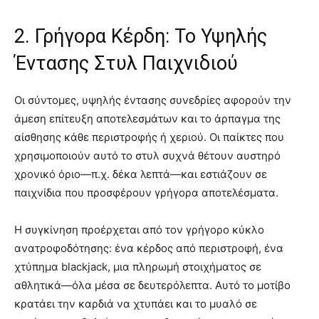
2. Γρήγορα Κέρδη: Το Υψηλής
Έντασης Στυλ Παιχνιδιού
Οι σύντομες, υψηλής έντασης συνεδρίες αφορούν την
άμεση επίτευξη αποτελεσμάτων και το άρπαγμα της
αίσθησης κάθε περιστροφής ή χεριού. Οι παίκτες που
χρησιμοποιούν αυτό το στυλ συχνά θέτουν αυστηρό
χρονικό όριο—π.χ. δέκα λεπτά—και εστιάζουν σε
παιχνίδια που προσφέρουν γρήγορα αποτελέσματα.
Η συγκίνηση προέρχεται από τον γρήγορο κύκλο
ανατροφοδότησης: ένα κέρδος από περιστροφή, ένα
χτύπημα blackjack, μια πληρωμή στοιχήματος σε
αθλητικά—όλα μέσα σε δευτερόλεπτα. Αυτό το μοτίβο
κρατάει την καρδιά να χτυπάει και το μυαλό σε