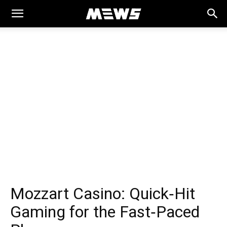
MEWS
Mozzart Casino: Quick‑Hit
Gaming for the Fast‑Paced