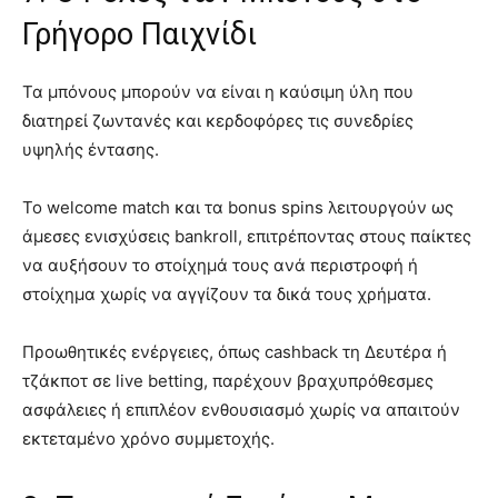
Γρήγορο Παιχνίδι
Τα μπόνους μπορούν να είναι η καύσιμη ύλη που
διατηρεί ζωντανές και κερδοφόρες τις συνεδρίες
υψηλής έντασης.
Το welcome match και τα bonus spins λειτουργούν ως
άμεσες ενισχύσεις bankroll, επιτρέποντας στους παίκτες
να αυξήσουν το στοίχημά τους ανά περιστροφή ή
στοίχημα χωρίς να αγγίζουν τα δικά τους χρήματα.
Προωθητικές ενέργειες, όπως cashback τη Δευτέρα ή
τζάκποτ σε live betting, παρέχουν βραχυπρόθεσμες
ασφάλειες ή επιπλέον ενθουσιασμό χωρίς να απαιτούν
εκτεταμένο χρόνο συμμετοχής.