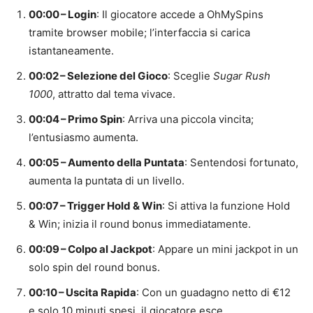
00:00 – Login
: Il giocatore accede a OhMySpins
tramite browser mobile; l’interfaccia si carica
istantaneamente.
00:02 – Selezione del Gioco
: Sceglie
Sugar Rush
1000
, attratto dal tema vivace.
00:04 – Primo Spin
: Arriva una piccola vincita;
l’entusiasmo aumenta.
00:05 – Aumento della Puntata
: Sentendosi fortunato,
aumenta la puntata di un livello.
00:07 – Trigger Hold & Win
: Si attiva la funzione Hold
& Win; inizia il round bonus immediatamente.
00:09 – Colpo al Jackpot
: Appare un mini jackpot in un
solo spin del round bonus.
00:10 – Uscita Rapida
: Con un guadagno netto di €12
e solo 10 minuti spesi, il giocatore esce.