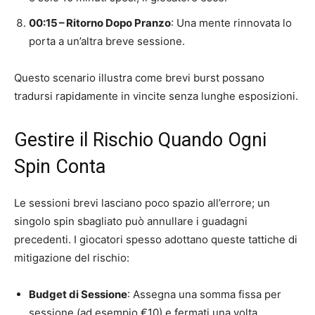
00:15 – Ritorno Dopo Pranzo
: Una mente rinnovata lo
porta a un’altra breve sessione.
Questo scenario illustra come brevi burst possano
tradursi rapidamente in vincite senza lunghe esposizioni.
Gestire il Rischio Quando Ogni
Spin Conta
Le sessioni brevi lasciano poco spazio all’errore; un
singolo spin sbagliato può annullare i guadagni
precedenti. I giocatori spesso adottano queste tattiche di
mitigazione del rischio:
Budget di Sessione
: Assegna una somma fissa per
sessione (ad esempio €10) e fermati una volta