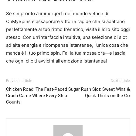
Se sei pronto a immergerti nel mondo veloce di
OhMySpins e assaporare vittorie rapide che si adattano
perfettamente al tuo ritmo frenetico, visita il loro sito oggi
stesso. Con un’interfaccia intuitiva, una selezione di slot
ad alta energia e ricompense istantanee, l’unica cosa che
manca è il tuo primo spin. Fai la tua mossa ora—e lascia
che ogni clic ti avvicini all’emozione istantanea!
Previous article
Next article
Chicken Road: The Fast‑Paced
Sugar Rush Slot: Sweet Wins &
Crash Game Where Every Step
Quick Thrills on the Go
Counts