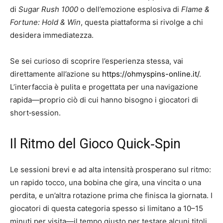
di
Sugar Rush 1000
o dell’emozione esplosiva di
Flame &
Fortune: Hold & Win
, questa piattaforma si rivolge a chi
desidera immediatezza.
Se sei curioso di scoprire l’esperienza stessa, vai
direttamente all’azione su
https://ohmyspins-online.it/
.
L’interfaccia è pulita e progettata per una navigazione
rapida—proprio ciò di cui hanno bisogno i giocatori di
short‑session.
Il Ritmo del Gioco Quick‑Spin
Le sessioni brevi e ad alta intensità prosperano sul ritmo:
un rapido tocco, una bobina che gira, una vincita o una
perdita, e un’altra rotazione prima che finisca la giornata. I
giocatori di questa categoria spesso si limitano a 10–15
minuti per visita—il tempo giusto per testare alcuni titoli