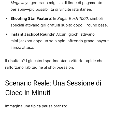
Megaways
generano migliaia di linee di pagamento
per spin—più possibilità di vincite istantanee.
Shooting Star Feature
: In
Sugar Rush 1000
, simboli
speciali attivano giri gratuiti subito dopo il round base.
Instant Jackpot Rounds
: Alcuni giochi attivano
mini‑jackpot dopo un solo spin, offrendo grandi payout
senza attesa.
Il risultato? I giocatori sperimentano vittorie rapide che
rafforzano l’abitudine al short‑session.
Scenario Reale: Una Sessione di
Gioco in Minuti
Immagina una tipica pausa pranzo: