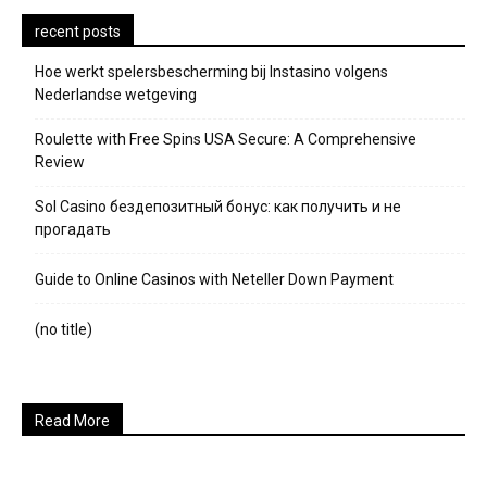
recent posts
Hoe werkt spelersbescherming bij Instasino volgens
Nederlandse wetgeving
Roulette with Free Spins USA Secure: A Comprehensive
Review
Sol Casino бездепозитный бонус: как получить и не
прогадать
Guide to Online Casinos with Neteller Down Payment
(no title)
Read More