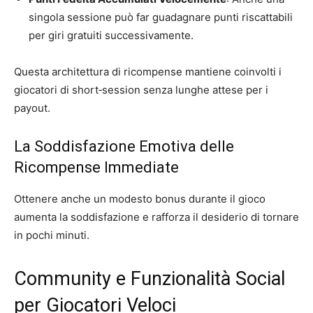
singola sessione può far guadagnare punti riscattabili
per giri gratuiti successivamente.
Questa architettura di ricompense mantiene coinvolti i
giocatori di short‑session senza lunghe attese per i
payout.
La Soddisfazione Emotiva delle
Ricompense Immediate
Ottenere anche un modesto bonus durante il gioco
aumenta la soddisfazione e rafforza il desiderio di tornare
in pochi minuti.
Community e Funzionalità Social
per Giocatori Veloci