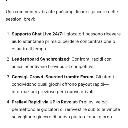
Una community vibrante può amplificare il piacere delle
sessioni brevi:
Supporto Chat Live 24/7
: I giocatori possono ricevere
aiuto istantaneo prima di perdere concentrazione o
esaurire il tempo.
Leaderboard Synchronized
: Confronti rapidi con
amici incentivano brevi burst competitivi.
Consigli Crowd‑Sourced tramite Forum
: Gli utenti
condividono quali giochi offrono payout rapidi—
informazioni preziose per i nuovi arrivati.
Prelievi Rapidi via UPI o Revolut
: Prelievi veloci
permettono ai giocatori di reinvestire subito le vincite
se vogliono giocare di nuovo più tardi quel giorno.