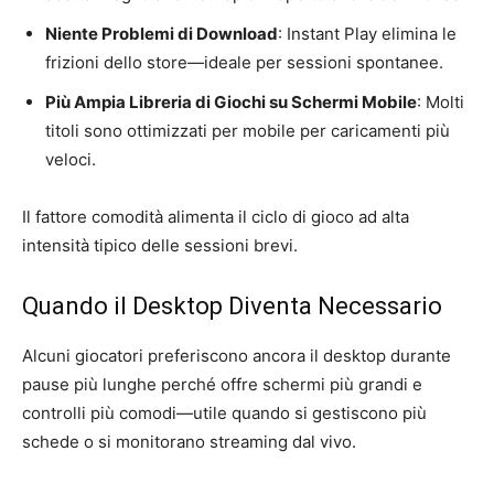
Niente Problemi di Download
: Instant Play elimina le
frizioni dello store—ideale per sessioni spontanee.
Più Ampia Libreria di Giochi su Schermi Mobile
: Molti
titoli sono ottimizzati per mobile per caricamenti più
veloci.
Il fattore comodità alimenta il ciclo di gioco ad alta
intensità tipico delle sessioni brevi.
Quando il Desktop Diventa Necessario
Alcuni giocatori preferiscono ancora il desktop durante
pause più lunghe perché offre schermi più grandi e
controlli più comodi—utile quando si gestiscono più
schede o si monitorano streaming dal vivo.