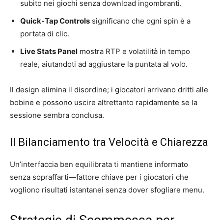
subito nei giochi senza download ingombranti.
Quick‑Tap Controls
significano che ogni spin è a
portata di clic.
Live Stats Panel
mostra RTP e volatilità in tempo
reale, aiutandoti ad aggiustare la puntata al volo.
Il design elimina il disordine; i giocatori arrivano dritti alle
bobine e possono uscire altrettanto rapidamente se la
sessione sembra conclusa.
Il Bilanciamento tra Velocità e Chiarezza
Un’interfaccia ben equilibrata ti mantiene informato
senza sopraffarti—fattore chiave per i giocatori che
vogliono risultati istantanei senza dover sfogliare menu.