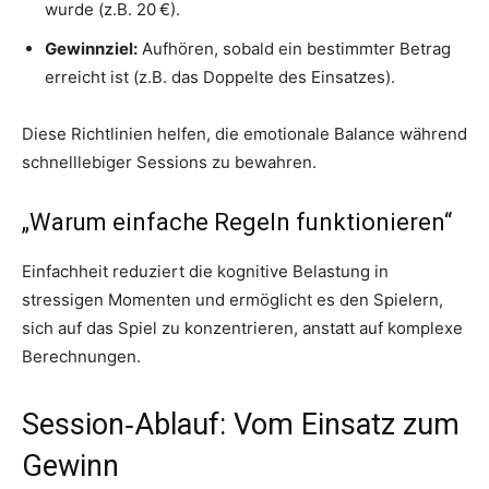
wurde (z.B. 20 €).
Gewinnziel:
Aufhören, sobald ein bestimmter Betrag
erreicht ist (z.B. das Doppelte des Einsatzes).
Diese Richtlinien helfen, die emotionale Balance während
schnelllebiger Sessions zu bewahren.
„Warum einfache Regeln funktionieren“
Einfachheit reduziert die kognitive Belastung in
stressigen Momenten und ermöglicht es den Spielern,
sich auf das Spiel zu konzentrieren, anstatt auf komplexe
Berechnungen.
Session‑Ablauf: Vom Einsatz zum
Gewinn