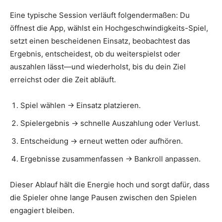
Eine typische Session verläuft folgendermaßen: Du
öffnest die App, wählst ein Hochgeschwindigkeits-Spiel,
setzt einen bescheidenen Einsatz, beobachtest das
Ergebnis, entscheidest, ob du weiterspielst oder
auszahlen lässt—und wiederholst, bis du dein Ziel
erreichst oder die Zeit abläuft.
Spiel wählen → Einsatz platzieren.
Spielergebnis → schnelle Auszahlung oder Verlust.
Entscheidung → erneut wetten oder aufhören.
Ergebnisse zusammenfassen → Bankroll anpassen.
Dieser Ablauf hält die Energie hoch und sorgt dafür, dass
die Spieler ohne lange Pausen zwischen den Spielen
engagiert bleiben.