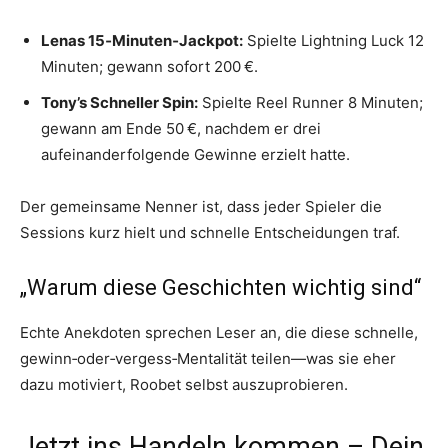
Lenas 15‑Minuten‑Jackpot:
Spielte Lightning Luck 12
Minuten; gewann sofort 200 €.
Tony’s Schneller Spin:
Spielte Reel Runner 8 Minuten;
gewann am Ende 50 €, nachdem er drei
aufeinanderfolgende Gewinne erzielt hatte.
Der gemeinsame Nenner ist, dass jeder Spieler die
Sessions kurz hielt und schnelle Entscheidungen traf.
„Warum diese Geschichten wichtig sind“
Echte Anekdoten sprechen Leser an, die diese schnelle,
gewinn‑oder‑vergess‑Mentalität teilen—was sie eher
dazu motiviert, Roobet selbst auszuprobieren.
Jetzt ins Handeln kommen – Dein