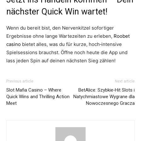
nächster Quick Win wartet!
Wenn du bereit bist, den Nervenkitzel sofortiger
Ergebnisse ohne lange Wartezeiten zu erleben,
Roobet
casino
bietet alles, was du für kurze, hoch‑intensive
Spielsessions brauchst. Öffne noch heute die App und
lass jeden Spin auf deinen nächsten Sieg zählen!
Previous article
Next article
Slot Mafia Casino – Where
BetAlice: Szybkie‑Hit Slots i
Quick Wins and Thrilling Action
Natychmiastowe Wygrane dla
Meet
Nowoczesnego Gracza