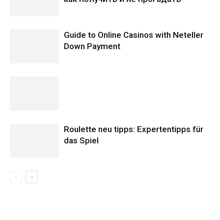
Guide to Online Casinos with Neteller
Down Payment
Roulette neu tipps: Expertentipps für
das Spiel