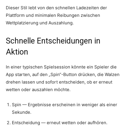
Dieser Stil lebt von den schnellen Ladezeiten der
Plattform und minimalen Reibungen zwischen
Wettplatzierung und Auszahlung.
Schnelle Entscheidungen in
Aktion
In einer typischen Spielsession könnte ein Spieler die
App starten, auf den „Spin“-Button drücken, die Walzen
drehen lassen und sofort entscheiden, ob er erneut
wetten oder auszahlen möchte.
Spin — Ergebnisse erscheinen in weniger als einer
Sekunde.
Entscheidung — erneut wetten oder aufhören.