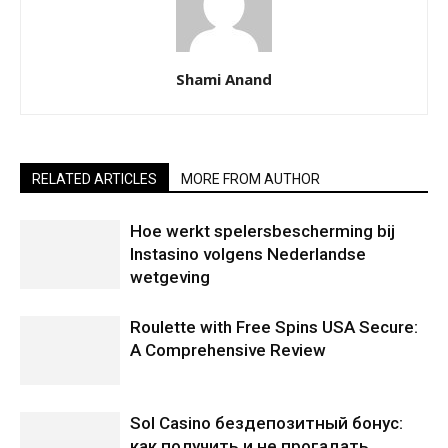
Shami Anand
RELATED ARTICLES
MORE FROM AUTHOR
Hoe werkt spelersbescherming bij
Instasino volgens Nederlandse
wetgeving
Roulette with Free Spins USA Secure:
A Comprehensive Review
Sol Casino бездепозитный бонус:
как получить и не прогадать