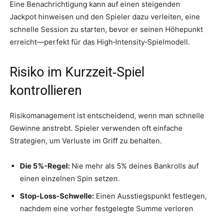
Eine Benachrichtigung kann auf einen steigenden
Jackpot hinweisen und den Spieler dazu verleiten, eine
schnelle Session zu starten, bevor er seinen Höhepunkt
erreicht—perfekt für das High‑Intensity‑Spielmodell.
Risiko im Kurzzeit‑Spiel
kontrollieren
Risikomanagement ist entscheidend, wenn man schnelle
Gewinne anstrebt. Spieler verwenden oft einfache
Strategien, um Verluste im Griff zu behalten.
Die 5%-Regel:
Nie mehr als 5% deines Bankrolls auf
einen einzelnen Spin setzen.
Stop‑Loss‑Schwelle:
Einen Ausstiegspunkt festlegen,
nachdem eine vorher festgelegte Summe verloren