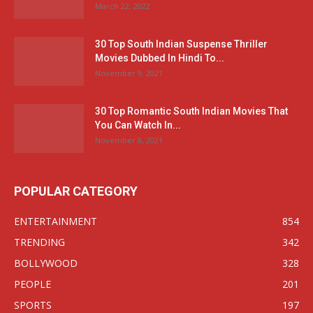
March 22, 2022
30 Top South Indian Suspense Thriller
Movies Dubbed In Hindi To...
November 9, 2021
30 Top Romantic South Indian Movies That
You Can Watch In...
November 8, 2021
POPULAR CATEGORY
ENTERTAINMENT
854
TRENDING
342
BOLLYWOOD
328
PEOPLE
201
SPORTS
197