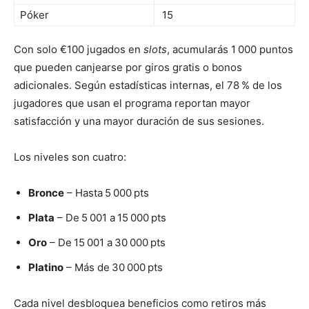
Póker
15
Con solo €100 jugados en
slots
, acumularás 1 000 puntos
que pueden canjearse por giros gratis o bonos
adicionales. Según estadísticas internas, el 78 % de los
jugadores que usan el programa reportan mayor
satisfacción y una mayor duración de sus sesiones.
Los niveles son cuatro:
Bronce
– Hasta 5 000 pts
Plata
– De 5 001 a 15 000 pts
Oro
– De 15 001 a 30 000 pts
Platino
– Más de 30 000 pts
Cada nivel desbloquea beneficios como retiros más