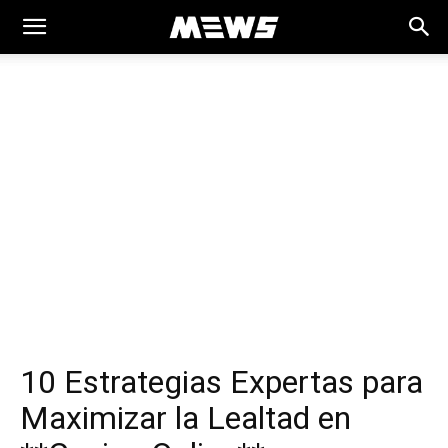
MEWS
10 Estrategias Expertas para
Maximizar la Lealtad en