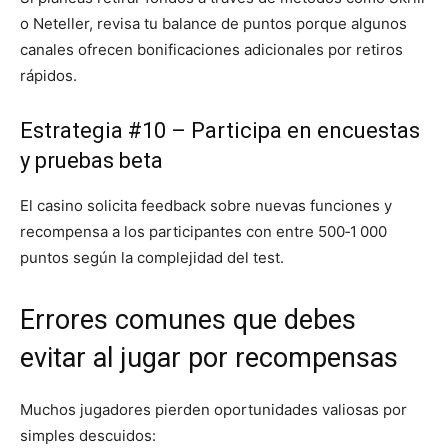
o Neteller, revisa tu balance de puntos porque algunos
canales ofrecen bonificaciones adicionales por retiros
rápidos.
Estrategia #10 – Participa en encuestas
y pruebas beta
El casino solicita feedback sobre nuevas funciones y
recompensa a los participantes con entre 500‑1 000
puntos según la complejidad del test.
Errores comunes que debes
evitar al jugar por recompensas
Muchos jugadores pierden oportunidades valiosas por
simples descuidos: