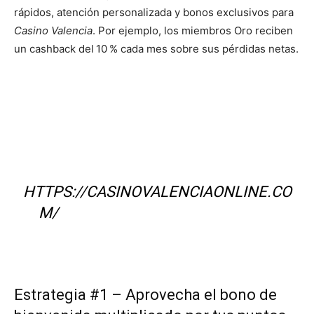
rápidos, atención personalizada y bonos exclusivos para
Casino Valencia
. Por ejemplo, los miembros Oro reciben
un cashback del 10 % cada mes sobre sus pérdidas netas.
CUANDO BUSCAS UNA EXPERIENCIA
COMPLETA QUE INCLUYA
BONO
BIENVENIDA
, PROMOCIONES DIARIAS
Y SOPORTE MÓVIL FLUIDO,
PLATAFORMAS COMO
HTTPS://CASINOVALENCIAONLINE.CO
M/
SE DESTACAN POR COMBINAR
TODO ESO BAJO UNA MISMA MARCA
CONFIABLE.
Estrategia #1 – Aprovecha el bono de