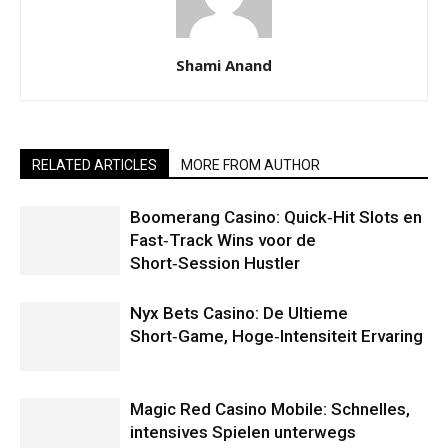
Shami Anand
RELATED ARTICLES
MORE FROM AUTHOR
Boomerang Casino: Quick‑Hit Slots en
Fast‑Track Wins voor de
Short‑Session Hustler
Nyx Bets Casino: De Ultieme
Short‑Game, Hoge‑Intensiteit Ervaring
Magic Red Casino Mobile: Schnelles,
intensives Spielen unterwegs