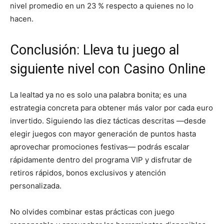
nivel promedio en un 23 % respecto a quienes no lo
hacen.
Conclusión: Lleva tu juego al
siguiente nivel con Casino Online
La lealtad ya no es solo una palabra bonita; es una
estrategia concreta para obtener más valor por cada euro
invertido. Siguiendo las diez tácticas descritas —desde
elegir juegos con mayor generación de puntos hasta
aprovechar promociones festivas— podrás escalar
rápidamente dentro del programa VIP y disfrutar de
retiros rápidos, bonos exclusivos y atención
personalizada.
No olvides combinar estas prácticas con juego