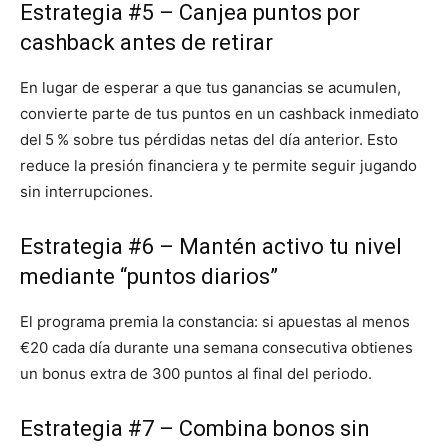
Estrategia #5 – Canjea puntos por
cashback antes de retirar
En lugar de esperar a que tus ganancias se acumulen,
convierte parte de tus puntos en un cashback inmediato
del 5 % sobre tus pérdidas netas del día anterior. Esto
reduce la presión financiera y te permite seguir jugando
sin interrupciones.
Estrategia #6 – Mantén activo tu nivel
mediante “puntos diarios”
El programa premia la constancia: si apuestas al menos
€20 cada día durante una semana consecutiva obtienes
un bonus extra de 300 puntos al final del periodo.
Estrategia #7 – Combina bonos sin