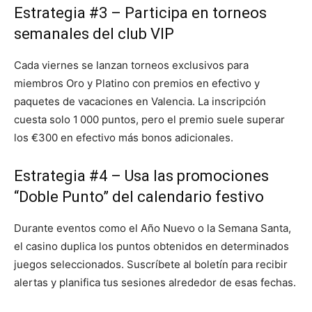
Estrategia #3 – Participa en torneos
semanales del club VIP
Cada viernes se lanzan torneos exclusivos para
miembros Oro y Platino con premios en efectivo y
paquetes de vacaciones en Valencia. La inscripción
cuesta solo 1 000 puntos, pero el premio suele superar
los €300 en efectivo más bonos adicionales.
Estrategia #4 – Usa las promociones
“Doble Punto” del calendario festivo
Durante eventos como el Año Nuevo o la Semana Santa,
el casino duplica los puntos obtenidos en determinados
juegos seleccionados. Suscríbete al boletín para recibir
alertas y planifica tus sesiones alrededor de esas fechas.