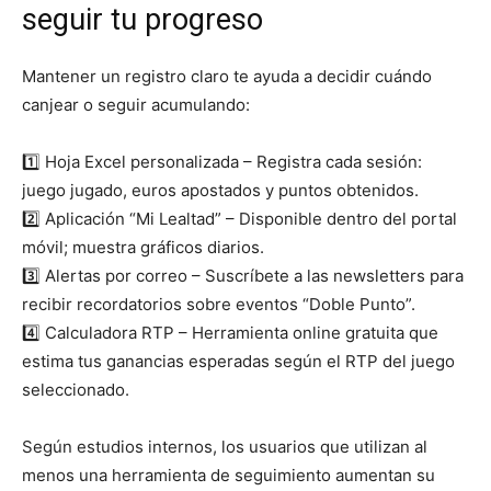
seguir tu progreso
Mantener un registro claro te ayuda a decidir cuándo
canjear o seguir acumulando:
1️⃣ Hoja Excel personalizada – Registra cada sesión:
juego jugado, euros apostados y puntos obtenidos.
2️⃣ Aplicación “Mi Lealtad” – Disponible dentro del portal
móvil; muestra gráficos diarios.
3️⃣ Alertas por correo – Suscríbete a las newsletters para
recibir recordatorios sobre eventos “Doble Punto”.
4️⃣ Calculadora RTP – Herramienta online gratuita que
estima tus ganancias esperadas según el RTP del juego
seleccionado.
Según estudios internos, los usuarios que utilizan al
menos una herramienta de seguimiento aumentan su