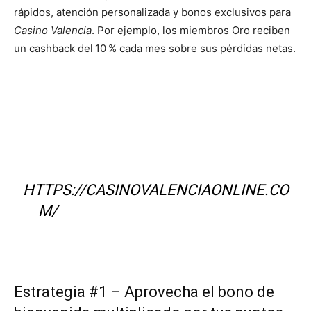
rápidos, atención personalizada y bonos exclusivos para
Casino Valencia
. Por ejemplo, los miembros Oro reciben
un cashback del 10 % cada mes sobre sus pérdidas netas.
CUANDO BUSCAS UNA EXPERIENCIA
COMPLETA QUE INCLUYA
BONO
BIENVENIDA
, PROMOCIONES DIARIAS
Y SOPORTE MÓVIL FLUIDO,
PLATAFORMAS COMO
HTTPS://CASINOVALENCIAONLINE.CO
M/
SE DESTACAN POR COMBINAR
TODO ESO BAJO UNA MISMA MARCA
CONFIABLE.
Estrategia #1 – Aprovecha el bono de