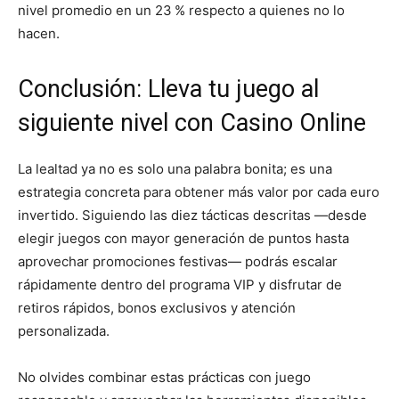
nivel promedio en un 23 % respecto a quienes no lo
hacen.
Conclusión: Lleva tu juego al
siguiente nivel con Casino Online
La lealtad ya no es solo una palabra bonita; es una
estrategia concreta para obtener más valor por cada euro
invertido. Siguiendo las diez tácticas descritas —desde
elegir juegos con mayor generación de puntos hasta
aprovechar promociones festivas— podrás escalar
rápidamente dentro del programa VIP y disfrutar de
retiros rápidos, bonos exclusivos y atención
personalizada.
No olvides combinar estas prácticas con juego