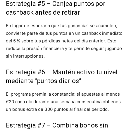
Estrategia #5 – Canjea puntos por
cashback antes de retirar
En lugar de esperar a que tus ganancias se acumulen,
convierte parte de tus puntos en un cashback inmediato
del 5 % sobre tus pérdidas netas del día anterior. Esto
reduce la presión financiera y te permite seguir jugando
sin interrupciones.
Estrategia #6 – Mantén activo tu nivel
mediante “puntos diarios”
El programa premia la constancia: si apuestas al menos
€20 cada día durante una semana consecutiva obtienes
un bonus extra de 300 puntos al final del periodo.
Estrategia #7 – Combina bonos sin