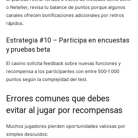
o Neteller, revisa tu balance de puntos porque algunos
canales ofrecen bonificaciones adicionales por retiros
rápidos.
Estrategia #10 – Participa en encuestas
y pruebas beta
El casino solicita feedback sobre nuevas funciones y
recompensa a los participantes con entre 500‑1 000
puntos según la complejidad del test.
Errores comunes que debes
evitar al jugar por recompensas
Muchos jugadores pierden oportunidades valiosas por
simples descuidos: