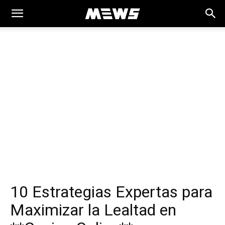
MEWS
10 Estrategias Expertas para
Maximizar la Lealtad en