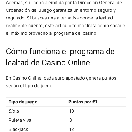
Además, su licencia emitida por la Dirección General de
Ordenación del Juego garantiza un entorno seguro y
regulado. Si buscas una alternativa donde la lealtad
realmente cuente, este artículo te mostrará cómo sacarle
el máximo provecho al programa del casino.
Cómo funciona el programa de
lealtad de Casino Online
En Casino Online, cada euro apostado genera puntos
según el tipo de juego:
Tipo de juego
Puntos por €1
Slots
10
Ruleta viva
8
Blackjack
12