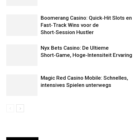
Boomerang Casino: Quick‑Hit Slots en
Fast‑Track Wins voor de
Short‑Session Hustler
Nyx Bets Casino: De Ultieme
Short‑Game, Hoge‑Intensiteit Ervaring
Magic Red Casino Mobile: Schnelles,
intensives Spielen unterwegs