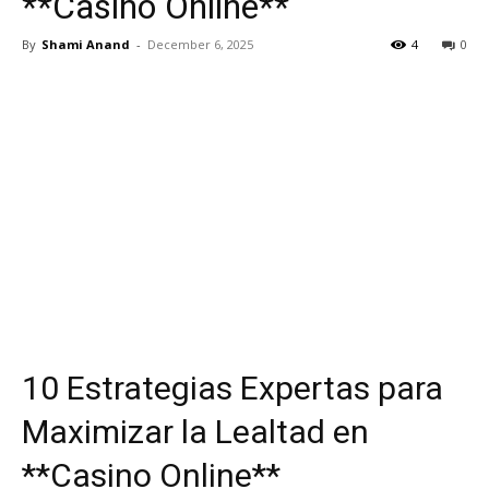
**Casino Online**
By
Shami Anand
-
December 6, 2025
4
0
10 Estrategias Expertas para
Maximizar la Lealtad en
**Casino Online**