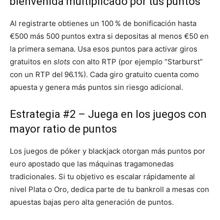
bienvenida multiplicado por tus puntos
Al registrarte obtienes un 100 % de bonificación hasta
€500 más 500 puntos extra si depositas al menos €50 en
la primera semana. Usa esos puntos para activar giros
gratuitos en
slots
con alto RTP (por ejemplo “Starburst”
con un RTP del 96.1%). Cada giro gratuito cuenta como
apuesta y genera más puntos sin riesgo adicional.
Estrategia #2 – Juega en los juegos con
mayor ratio de puntos
Los juegos de póker y blackjack otorgan más puntos por
euro apostado que las máquinas tragamonedas
tradicionales. Si tu objetivo es escalar rápidamente al
nivel Plata o Oro, dedica parte de tu bankroll a mesas con
apuestas bajas pero alta generación de puntos.