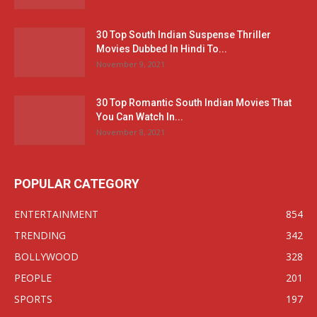
30 Top South Indian Suspense Thriller
Movies Dubbed In Hindi To...
November 9, 2021
30 Top Romantic South Indian Movies That
You Can Watch In...
November 8, 2021
POPULAR CATEGORY
ENTERTAINMENT
854
TRENDING
342
BOLLYWOOD
328
PEOPLE
201
SPORTS
197