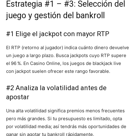
Estrategia #1 – #3: Selección del
juego y gestión del bankroll
#1 Elige el jackpot con mayor RTP
El RTP (retorno al jugador) indica cuánto dinero devuelve
un juego a largo plazo. Busca jackpots cuyo RTP supere
el 96 %. En Casino Online, los juegos de blackjack live
con jackpot suelen ofrecer este rango favorable.
#2 Analiza la volatilidad antes de
apostar
Una alta volatilidad significa premios menos frecuentes
pero más grandes. Si tu presupuesto es limitado, opta
por volatilidad media; así tendrás más oportunidades de
ganar sin agotar tu bankroll rápidamente.