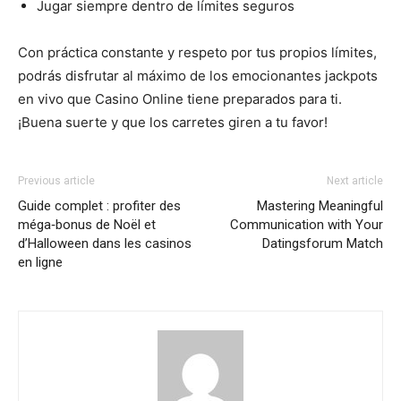
Jugar siempre dentro de límites seguros
Con práctica constante y respeto por tus propios límites,
podrás disfrutar al máximo de los emocionantes jackpots
en vivo que Casino Online tiene preparados para ti.
¡Buena suerte y que los carretes giren a tu favor!
Previous article
Next article
Guide complet : profiter des
Mastering Meaningful
méga‑bonus de Noël et
Communication with Your
d’Halloween dans les casinos
Datingsforum Match
en ligne