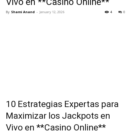
Vivo en **Casino Online**
By
Shami Anand
-
January 12, 2026
4
0
10 Estrategias Expertas para
Maximizar los Jackpots en
Vivo en **Casino Online**