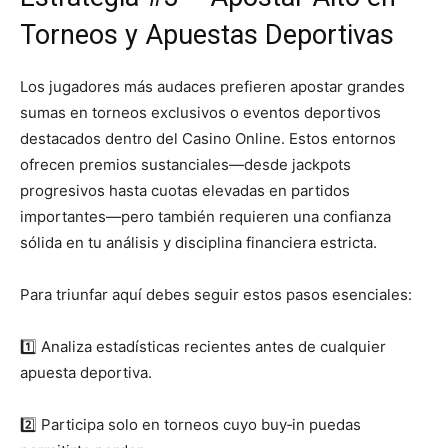
Torneos y Apuestas Deportivas
Los jugadores más audaces prefieren apostar grandes
sumas en torneos exclusivos o eventos deportivos
destacados dentro del Casino Online. Estos entornos
ofrecen premios sustanciales—desde jackpots
progresivos hasta cuotas elevadas en partidos
importantes—pero también requieren una confianza
sólida en tu análisis y disciplina financiera estricta.
Para triunfar aquí debes seguir estos pasos esenciales:
1️⃣ Analiza estadísticas recientes antes de cualquier
apuesta deportiva.
2️⃣ Participa solo en torneos cuyo buy‑in puedas