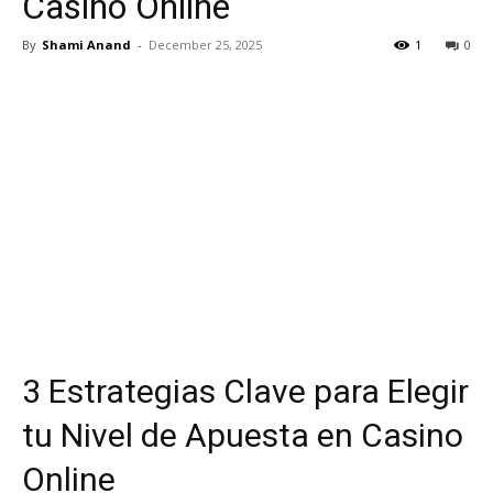
Casino Online
By
Shami Anand
-
December 25, 2025
1
0
3 Estrategias Clave para Elegir
tu Nivel de Apuesta en Casino
Online