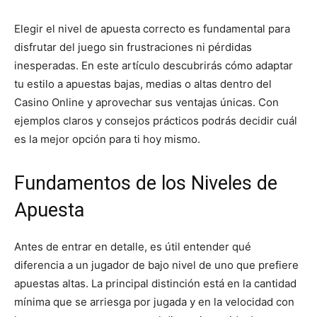
Elegir el nivel de apuesta correcto es fundamental para
disfrutar del juego sin frustraciones ni pérdidas
inesperadas. En este artículo descubrirás cómo adaptar
tu estilo a apuestas bajas, medias o altas dentro del
Casino Online y aprovechar sus ventajas únicas. Con
ejemplos claros y consejos prácticos podrás decidir cuál
es la mejor opción para ti hoy mismo.
Fundamentos de los Niveles de
Apuesta
Antes de entrar en detalle, es útil entender qué
diferencia a un jugador de bajo nivel de uno que prefiere
apuestas altas. La principal distinción está en la cantidad
mínima que se arriesga por jugada y en la velocidad con