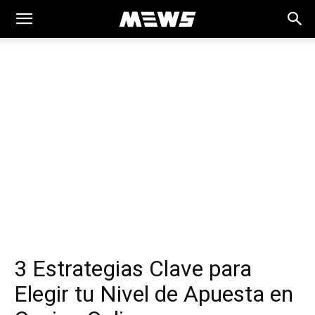
MEWS
3 Estrategias Clave para
Elegir tu Nivel de Apuesta en