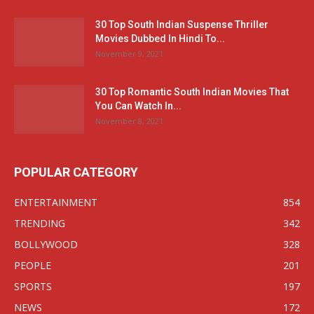
30 Top South Indian Suspense Thriller
Movies Dubbed In Hindi To...
November 9, 2021
30 Top Romantic South Indian Movies That
You Can Watch In...
November 8, 2021
POPULAR CATEGORY
ENTERTAINMENT
854
TRENDING
342
BOLLYWOOD
328
PEOPLE
201
SPORTS
197
NEWS
172