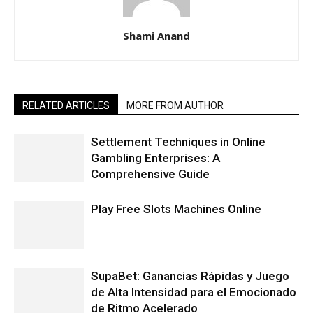
Shami Anand
RELATED ARTICLES
MORE FROM AUTHOR
Settlement Techniques in Online
Gambling Enterprises: A
Comprehensive Guide
Play Free Slots Machines Online
SupaBet: Ganancias Rápidas y Juego
de Alta Intensidad para el Emocionado
de Ritmo Acelerado