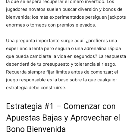
la que se espera recuperar el dinero invertido. Los
jugadores novatos suelen buscar diversión y bonos de
bienvenida; los más experimentados persiguen jackpots
enormes o torneos con premios elevados.
Una pregunta importante surge aquí: ¿prefieres una
experiencia lenta pero segura o una adrenalina rápida
que pueda cambiarte la vida en segundos? La respuesta
dependerá de tu presupuesto y tolerancia al riesgo.
Recuerda siempre fijar límites antes de comenzar; el
juego responsable es la base sobre la que cualquier
estrategia debe construirse.
Estrategia #1 – Comenzar con
Apuestas Bajas y Aprovechar el
Bono Bienvenida