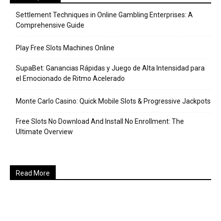
Settlement Techniques in Online Gambling Enterprises: A
Comprehensive Guide
Play Free Slots Machines Online
SupaBet: Ganancias Rápidas y Juego de Alta Intensidad para
el Emocionado de Ritmo Acelerado
Monte Carlo Casino: Quick Mobile Slots & Progressive Jackpots
Free Slots No Download And Install No Enrollment: The
Ultimate Overview
Read More