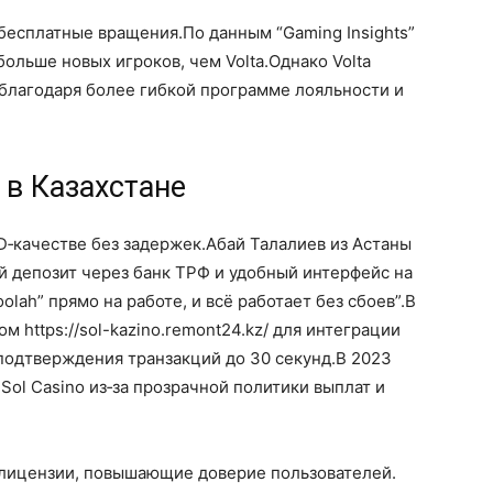
бесплатные вращения.По данным “Gaming Insights”
больше новых игроков, чем Volta.Однако Volta
благодаря более гибкой программе лояльности и
в Казахстане
‑качестве без задержек.Абай Талалиев из Астаны
й депозит через банк ТРФ и удобный интерфейс на
olah” прямо на работе, и всё работает без сбоев”.В
м https://sol-kazino.remont24.kz/ для интеграции
подтверждения транзакций до 30 секунд.В 2023
Sol Casino из‑за прозрачной политики выплат и
 лицензии, повышающие доверие пользователей.