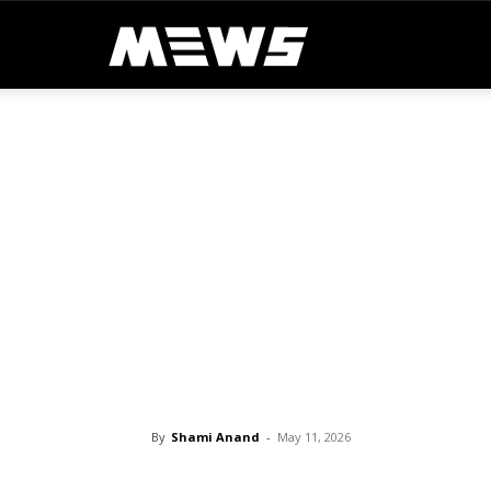
MEWS
By
Shami Anand
-
May 11, 2026