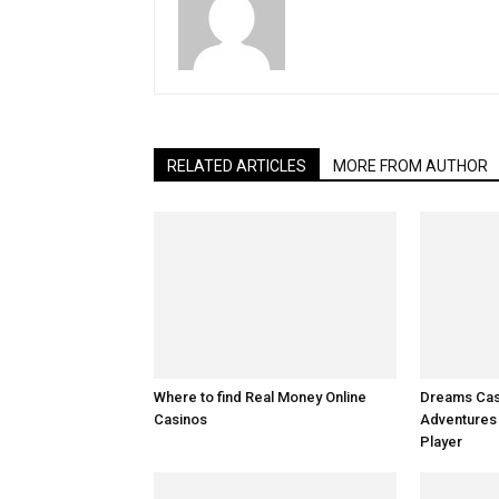
RELATED ARTICLES
MORE FROM AUTHOR
Where to find Real Money Online
Dreams Casi
Casinos
Adventures 
Player