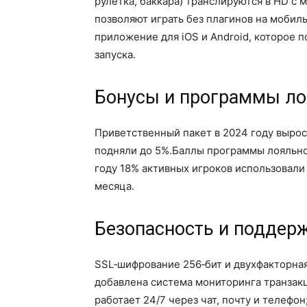
рулетка, баккара) транслируются в HD 
позволяют играть без плагинов на мобил
приложение для iOS и Android, которое п
запуска.
Бонусы и программы ло
Приветственный пакет в 2024 году вырос
подняли до 5%.Баллы программы лояльно
году 18% активных игроков использовали
месяца.
Безопасность и поддер
SSL‑шифрование 256‑бит и двухфакторна
добавлена система мониторинга транзак
работает 24/7 через чат, почту и телефон