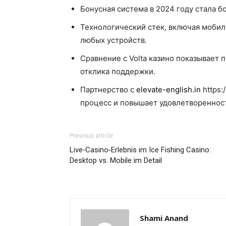
Бонусная система в 2024 году стала б
Технологический стек, включая мобил
любых устройств.
Сравнение с Volta казино показывает 
отклика поддержки.
Партнерство с
elevate-english.in
https:
процесс и повышает удовлетворенност
Previous article
Live‑Casino‑Erlebnis im Ice Fishing Casino:
Desktop vs. Mobile im Detail
Shami Anand