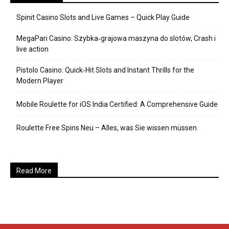
Spinit Casino Slots and Live Games – Quick Play Guide
MegaPari Casino: Szybka‑grajowa maszyna do slotów, Crash i
live action
Pistolo Casino: Quick‑Hit Slots and Instant Thrills for the
Modern Player
Mobile Roulette for iOS India Certified: A Comprehensive Guide
Roulette Free Spins Neu – Alles, was Sie wissen müssen
Read More