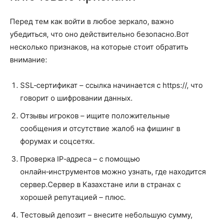
Перед тем как войти в любое зеркало, важно
убедиться, что оно действительно безопасно.Вот
несколько признаков, на которые стоит обратить
внимание:
SSL‑сертификат – ссылка начинается с https://, что
говорит о шифровании данных.
Отзывы игроков – ищите положительные
сообщения и отсутствие жалоб на фишинг в
форумах и соцсетях.
Проверка IP‑адреса – с помощью
онлайн‑инструментов можно узнать, где находится
сервер.Сервер в Казахстане или в странах с
хорошей репутацией – плюс.
Тестовый депозит – внесите небольшую сумму,