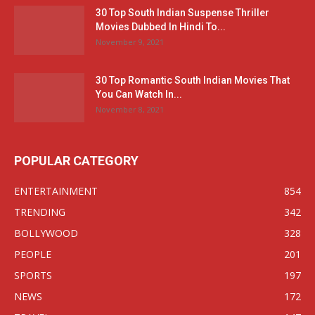
30 Top South Indian Suspense Thriller
Movies Dubbed In Hindi To...
November 9, 2021
30 Top Romantic South Indian Movies That
You Can Watch In...
November 8, 2021
POPULAR CATEGORY
ENTERTAINMENT
854
TRENDING
342
BOLLYWOOD
328
PEOPLE
201
SPORTS
197
NEWS
172