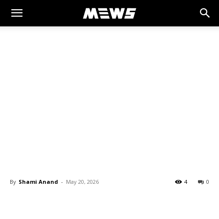
MEWS
By
Shami Anand
-
May 20, 2026
4
0