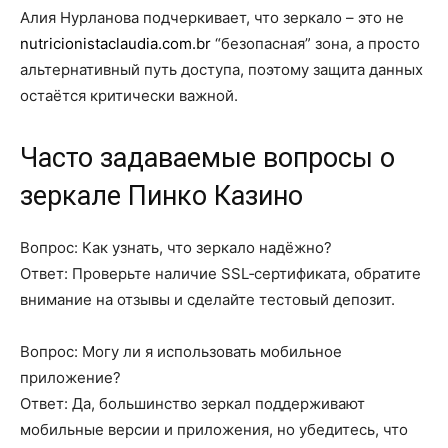
Алия Нурланова подчеркивает, что зеркало – это не
nutricionistaclaudia.com.br
“безопасная” зона, а просто
альтернативный путь доступа, поэтому защита данных
остаётся критически важной.
Часто задаваемые вопросы о
зеркале Пинко Казино
Вопрос: Как узнать, что зеркало надёжно?
Ответ: Проверьте наличие SSL‑сертификата, обратите
внимание на отзывы и сделайте тестовый депозит.
Вопрос: Могу ли я использовать мобильное
приложение?
Ответ: Да, большинство зеркал поддерживают
мобильные версии и приложения, но убедитесь, что