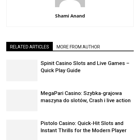
Shami Anand
RELATED ARTICLES
MORE FROM AUTHOR
Spinit Casino Slots and Live Games –
Quick Play Guide
MegaPari Casino: Szybka‑grajowa
maszyna do slotów, Crash i live action
Pistolo Casino: Quick‑Hit Slots and
Instant Thrills for the Modern Player