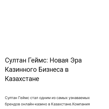
Султан Геймс: Новая Эра
Казинного Бизнеса в
Казахстане
Султан Геймс стал одним из самых узнаваемых
брендов онлайн‑казино в Казахстане.Компания