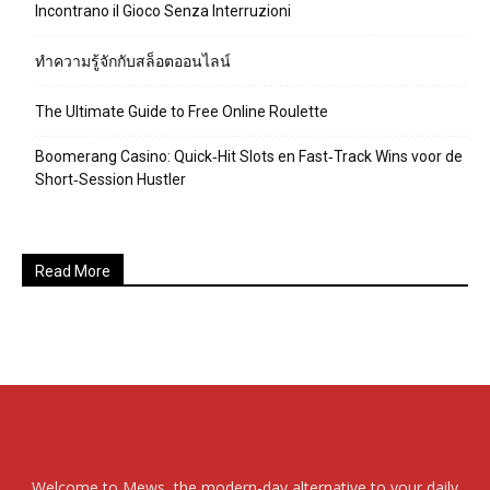
Incontrano il Gioco Senza Interruzioni
ทำความรู้จักกับสล็อตออนไลน์
The Ultimate Guide to Free Online Roulette
Boomerang Casino: Quick‑Hit Slots en Fast‑Track Wins voor de
Short‑Session Hustler
Read More
Welcome to Mews, the modern-day alternative to your daily