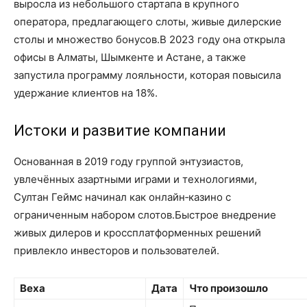
выросла из небольшого стартапа в крупного
оператора, предлагающего слоты, живые дилерские
столы и множество бонусов.В 2023 году она открыла
офисы в Алматы, Шымкенте и Астане, а также
запустила программу лояльности, которая повысила
удержание клиентов на 18%.
Истоки и развитие компании
Основанная в 2019 году группой энтузиастов,
увлечённых азартными играми и технологиями,
Султан Геймс начинал как онлайн‑казино с
ограниченным набором слотов.Быстрое внедрение
живых дилеров и кроссплатформенных решений
привлекло инвесторов и пользователей.
Веха
Дата
Что произошло