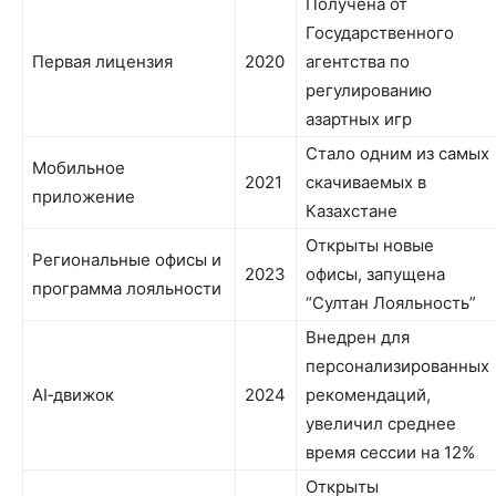
Получена от
Государственного
Первая лицензия
2020
агентства по
регулированию
азартных игр
Стало одним из самых
Мобильное
2021
скачиваемых в
приложение
Казахстане
Открыты новые
Региональные офисы и
2023
офисы, запущена
программа лояльности
“Султан Лояльность”
Внедрен для
персонализированных
AI‑движок
2024
рекомендаций,
увеличил среднее
время сессии на 12%
Открыты