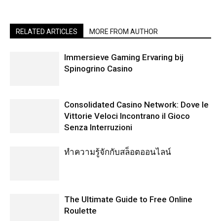
RELATED ARTICLES
MORE FROM AUTHOR
Immersieve Gaming Ervaring bij
Spinogrino Casino
Consolidated Casino Network: Dove le
Vittorie Veloci Incontrano il Gioco
Senza Interruzioni
ทำความรู้จักกับสล็อตออนไลน์
The Ultimate Guide to Free Online
Roulette