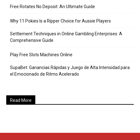
Free Rotates No Deposit: An Ultimate Guide
Why 11 Pokies Is a Ripper Choice for Aussie Players
Settlement Techniques in Online Gambling Enterprises: A
Comprehensive Guide
Play Free Slots Machines Online
SupaBet: Ganancias Rápidas y Juego de Alta Intensidad para
el Emocionado de Ritmo Acelerado
Read More