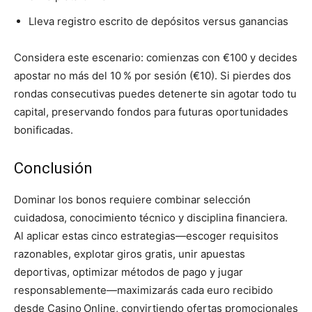
Lleva registro escrito de depósitos versus ganancias
Considera este escenario: comienzas con €100 y decides
apostar no más del 10 % por sesión (€10). Si pierdes dos
rondas consecutivas puedes detenerte sin agotar todo tu
capital, preservando fondos para futuras oportunidades
bonificadas.
Conclusión
Dominar los bonos requiere combinar selección
cuidadosa, conocimiento técnico y disciplina financiera.
Al aplicar estas cinco estrategias—escoger requisitos
razonables, explotar giros gratis, unir apuestas
deportivas, optimizar métodos de pago y jugar
responsablemente—maximizarás cada euro recibido
desde Casino Online, convirtiendo ofertas promocionales