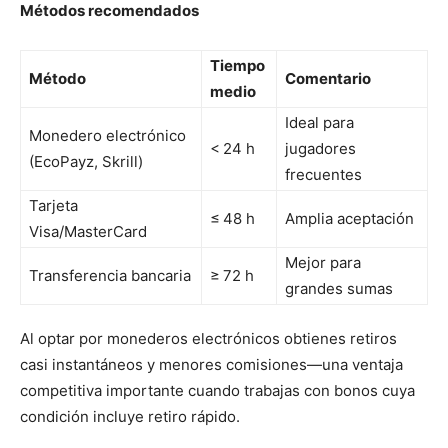
Métodos recomendados
Tiempo
Método
Comentario
medio
Ideal para
Monedero electrónico
< 24 h
jugadores
(EcoPayz, Skrill)
frecuentes
Tarjeta
≤ 48 h
Amplia aceptación
Visa/MasterCard
Mejor para
Transferencia bancaria
≥ 72 h
grandes sumas
Al optar por monederos electrónicos obtienes retiros
casi instantáneos y menores comisiones—una ventaja
competitiva importante cuando trabajas con bonos cuya
condición incluye retiro rápido.