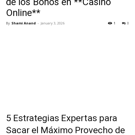
de los Bonos en **Casino
Online**
By
Shami Anand
-
January 3, 2026
1
0
5 Estrategias Expertas para
Sacar el Máximo Provecho de