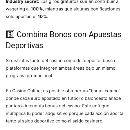
Industry secret:
Los giros gratuitos suelen contribuir al
wagering al
100 %
, mientras que algunas bonificaciones
solo aportan el
10 %
.
3️⃣ Combina Bonos con Apuestas
Deportivas
Si disfrutas tanto del casino como del deporte, busca
plataformas que integren ambas áreas bajo un mismo
programa promocional.
En Casino Online, es posible obtener un “bonus combo”
donde cada euro apostado en fútbol o baloncesto añade
puntos a tu cuenta bonus del casino. Este enfoque
multiplica tu poder adquisitivo porque cada acción aporta
tanto al saldo deportivo como al saldo casinero.