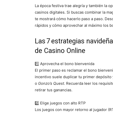
La época festiva trae alegría y también la o
casinos digitales. Si buscas combinar la ma
te mostrará cómo hacerlo paso a paso. Desc
rápidos y cómo aprovechar al máximo los bo
Las 7 estrategias navideña
de Casino Online
1️⃣ Aprovecha el bono bienvenida
El primer paso es reclamar el bono bienveni
incentivo suele duplicar tu primer depósito
o
Gonzo’s Quest
. Recuerda leer los requisit
retirar tus ganancias.
2️⃣ Elige juegos con alto RTP
Los juegos con mayor retorno al jugador (R