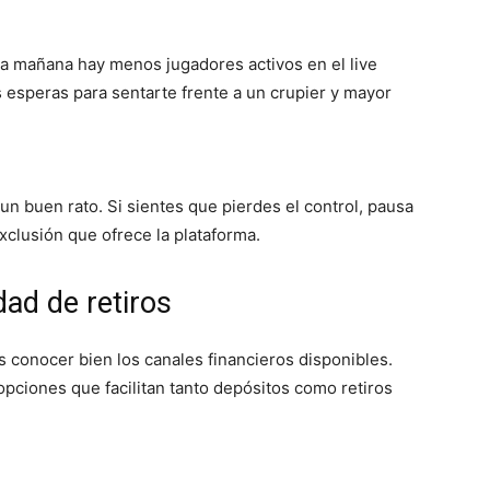
a mañana hay menos jugadores activos en el live
esperas para sentarte frente a un crupier y mayor
un buen rato. Si sientes que pierdes el control, pausa
xclusión que ofrece la plataforma.
ad de retiros
 conocer bien los canales financieros disponibles.
pciones que facilitan tanto depósitos como retiros