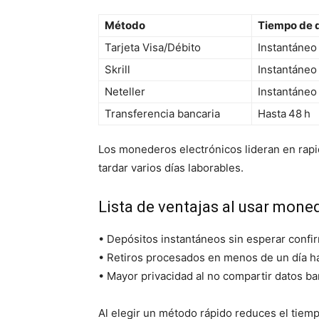
Método
Tiempo de 
Tarjeta Visa/Débito
Instantáneo
Skrill
Instantáneo
Neteller
Instantáneo
Transferencia bancaria
Hasta 48 h
Los monederos electrónicos lideran en rapi
tardar varios días laborables.
Lista de ventajas al usar mone
• Depósitos instantáneos sin esperar confi
• Retiros procesados en menos de un día há
• Mayor privacidad al no compartir datos ba
Al elegir un método rápido reduces el tiemp