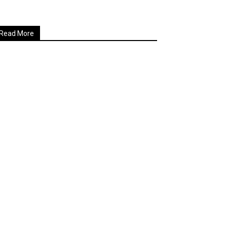
Read More