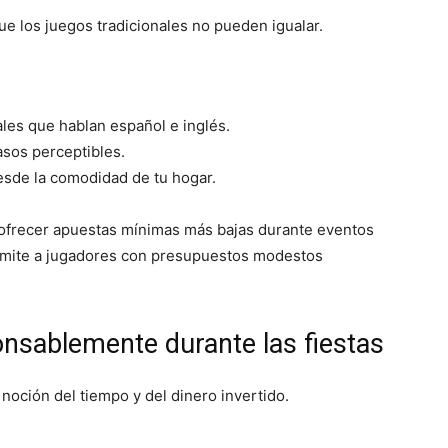
ue los juegos tradicionales no pueden igualar.
ales que hablan español e inglés.
rasos perceptibles.
 desde la comodidad de tu hogar.
 ofrecer apuestas mínimas más bajas durante eventos
rmite a jugadores con presupuestos modestos
nsablemente durante las fiestas
 noción del tiempo y del dinero invertido.