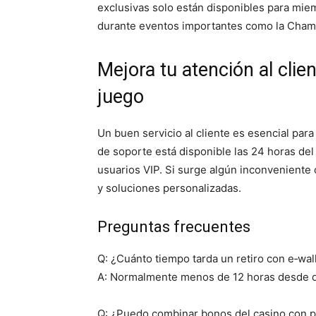
exclusivas solo están disponibles para mie
durante eventos importantes como la Cham
Mejora tu atención al clie
juego
Un buen servicio al cliente es esencial par
de soporte está disponible las 24 horas del 
usuarios VIP. Si surge algún inconveniente 
y soluciones personalizadas.
Preguntas frecuentes
Q: ¿Cuánto tiempo tarda un retiro con e‑wal
A: Normalmente menos de 12 horas desde qu
Q: ¿Puedo combinar bonos del casino con 