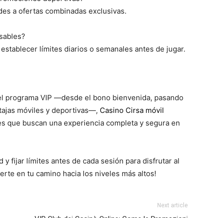
edes a ofertas combinadas exclusivas.
nsables?
stablecer límites diarios o semanales antes de jugar.
del programa VIP —desde el bono bienvenida, pasando
tajas móviles y deportivas—,
Casino Cirsa móvil
s que buscan una experiencia completa y segura en
 fijar límites antes de cada sesión para disfrutar al
rte en tu camino hacia los niveles más altos!
Next article