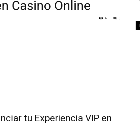
en Casino Online
4
0
nciar tu Experiencia VIP en