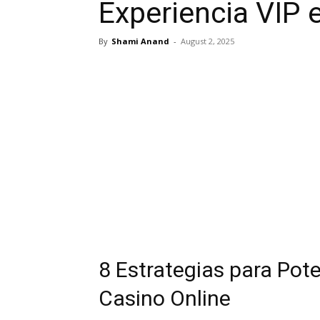
Experiencia VIP 
By
Shami Anand
-
August 2, 2025
8 Estrategias para Pote
Casino Online