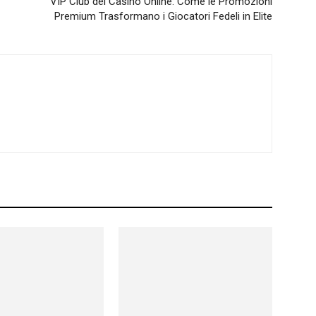
VIP Club dei Casinò Online: Come le Promozioni
Premium Trasformano i Giocatori Fedeli in Elite