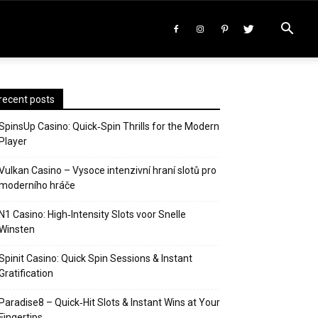
recent posts
SpinsUp Casino: Quick‑Spin Thrills for the Modern
Player
Vulkan Casino – Vysoce intenzivní hraní slotů pro
moderního hráče
N1 Casino: High‑Intensity Slots voor Snelle
Winsten
Spinit Casino: Quick Spin Sessions & Instant
Gratification
Paradise8 – Quick‑Hit Slots & Instant Wins at Your
Fingertips