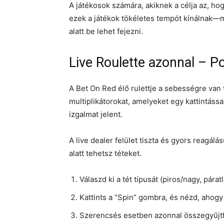
A játékosok számára, akiknek a célja az, h
ezek a játékok tökéletes tempót kínálnak—m
alatt be lehet fejezni.
Live Roulette azonnal – P
A Bet On Red élő rulettje a sebességre van
multiplikátorokat, amelyeket egy kattintássa
izgalmat jelent.
A live dealer felület tiszta és gyors reagá
alatt tehetsz téteket.
Válaszd ki a tét típusát (piros/nagy, párat
Kattints a “Spin” gombra, és nézd, ahogy
Szerencsés esetben azonnal összegyűjt