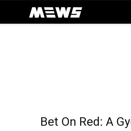
MEWS
Bet On Red: A Gy