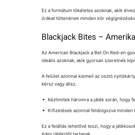
Ez a formátum tökéletes azoknak, akik élvezi
órákat töltenének minden kör végignézésév
Blackjack Bites – Amerika
Az American Blackjack a Bet On Red-en gyor
ideális azoknak, akik gyorsan szeretnék kipr
A felület azonnal kiemeli az osztó nyitókár
kérsz vagy állsz.
Kézlimitek háromra a játék során, hogy f
Kifizetések azonnal feldolgozva minden 
Ez a felállás lehetővé teszi, hogy a játékos
édes játékidőt tartanak.