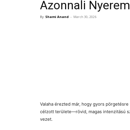
Azonnali Nyerem
By
Shami Anand
-
March 30, 2026
Valaha érezted már, hogy gyors pörgetésre
célzott területe—rövid, magas intenzitású sz
vezet.