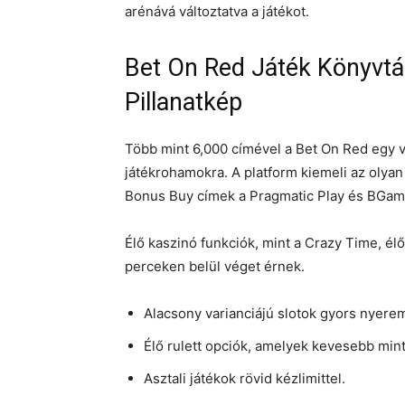
arénává változtatva a játékot.
Bet On Red Játék Könyvtá
Pillanatkép
Több mint 6,000 címével a Bet On Red egy vá
játékrohamokra. A platform kiemeli az olyan
Bonus Buy címek a Pragmatic Play és BGami
Élő kaszinó funkciók, mint a Crazy Time, élő
perceken belül véget érnek.
Alacsony varianciájú slotok gyors nyer
Élő rulett opciók, amelyek kevesebb mint 
Asztali játékok rövid kézlimittel.