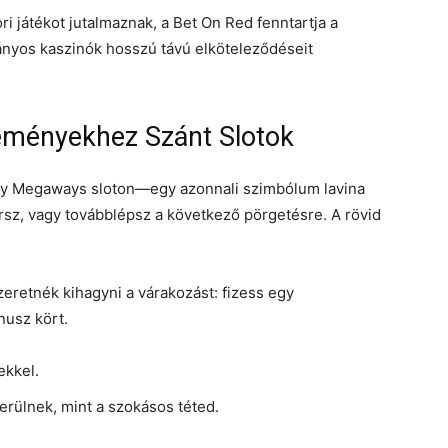
i játékot jutalmaznak, a Bet On Red fenntartja a
nyos kaszinók hosszú távú elköteleződéseit
eményekhez Szánt Slotok
gy Megaways sloton—egy azonnali szimbólum lavina
rsz, vagy továbblépsz a következő pörgetésre. A rövid
zeretnék kihagyni a várakozást: fizess egy
nusz kört.
ekkel.
rülnek, mint a szokásos téted.