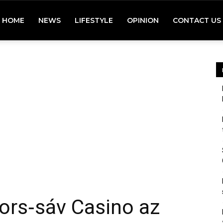
HOME
NEWS
LIFESTYLE
OPINION
CONTACT US
ors‑sáv Casino az