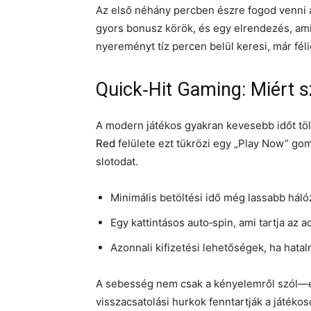
Az első néhány percben észre fogod venni a 
gyors bonusz körök, és egy elrendezés, ami 
nyereményt tíz percen belül keresi, már féli
Quick‑Hit Gaming: Miért 
A modern játékos gyakran kevesebb időt tö
Red
felülete ezt tükrözi egy „Play Now” go
slotodat.
Minimális betöltési idő még lassabb háló
Egy kattintásos auto‑spin, ami tartja az a
Azonnali kifizetési lehetőségek, ha hata
A sebesség nem csak a kényelemről szól—ez 
visszacsatolási hurkok fenntartják a játék