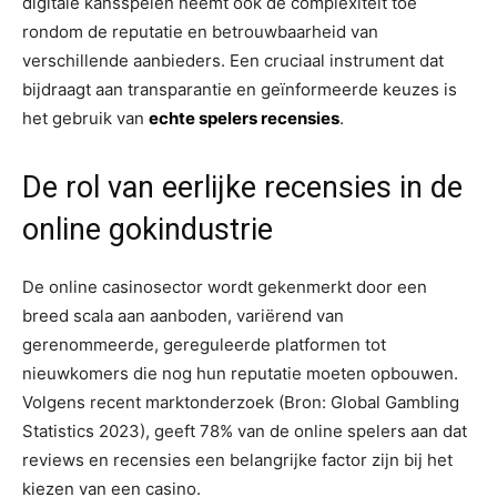
digitale kansspelen neemt ook de complexiteit toe
rondom de reputatie en betrouwbaarheid van
verschillende aanbieders. Een cruciaal instrument dat
bijdraagt aan transparantie en geïnformeerde keuzes is
het gebruik van
echte spelers recensies
.
De rol van eerlijke recensies in de
online gokindustrie
De online casinosector wordt gekenmerkt door een
breed scala aan aanboden, variërend van
gerenommeerde, gereguleerde platformen tot
nieuwkomers die nog hun reputatie moeten opbouwen.
Volgens recent marktonderzoek (Bron: Global Gambling
Statistics 2023), geeft 78% van de online spelers aan dat
reviews en recensies een belangrijke factor zijn bij het
kiezen van een casino.