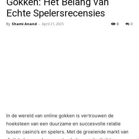
Gokken: Het Belang van
Echte Spelersrecensies
By
Shami Anand
-
April 21, 2025
0
0
In de wereld van online gokken is vertrouwen de
hoeksteen van een duurzame en succesvolle relatie
tussen casino’s en spelers. Met de groeiende markt van