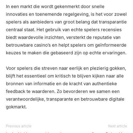
In een markt die wordt gekenmerkt door snelle
innovaties en toenemende regelgeving, is het voor zowel
spelers als aanbieders van groot belang dat transparantie
centraal staat. Het gebruik van echte spelers recensies
biedt waardevolle inzichten, versterkt de reputatie van
betrouwbare casino’s en helpt spelers om geïnformeerde
keuzes te maken die gebaseerd zijn op echte ervaringen.
Voor spelers die streven naar eerlijk en plezierig gokken,
blijft het essentieel om kritisch te blijven kijken naar alle
bronnen van informatie en de kracht van authentieke
feedback te waarderen. Zo bevorderen we samen een
verantwoordelijke, transparante en betrouwbare digitale
gokmarkt.
Previous article
Next article