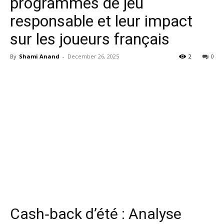
programmes de jeu
responsable et leur impact
sur les joueurs français
By
Shami Anand
-
December 26, 2025
2
0
Cash‑back d’été : Analyse