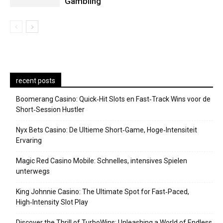
Gambling
recent posts
Boomerang Casino: Quick‑Hit Slots en Fast‑Track Wins voor de
Short‑Session Hustler
Nyx Bets Casino: De Ultieme Short‑Game, Hoge‑Intensiteit
Ervaring
Magic Red Casino Mobile: Schnelles, intensives Spielen
unterwegs
King Johnnie Casino: The Ultimate Spot for Fast‑Paced,
High‑Intensity Slot Play
Discover the Thrill of TurboWins: Unleashing a World of Endless