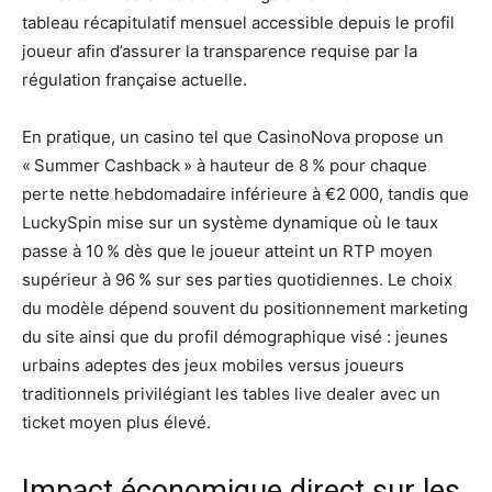
tableau récapitulatif mensuel accessible depuis le profil
joueur afin d’assurer la transparence requise par la
régulation française actuelle.
En pratique, un casino tel que CasinoNova propose un
« Summer Cashback » à hauteur de 8 % pour chaque
perte nette hebdomadaire inférieure à €2 000, tandis que
LuckySpin mise sur un système dynamique où le taux
passe à 10 % dès que le joueur atteint un RTP moyen
supérieur à 96 % sur ses parties quotidiennes. Le choix
du modèle dépend souvent du positionnement marketing
du site ainsi que du profil démographique visé : jeunes
urbains adeptes des jeux mobiles versus joueurs
traditionnels privilégiant les tables live dealer avec un
ticket moyen plus élevé.
Impact économique direct sur les