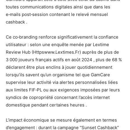
toutes communications digitales ainsi que dans les
e‑mails post‑session contenant le relevé mensuel
cashback .
Ce co‑branding renforce significativement la confiance
utilisateur : selon une enquête menée par Lextime
Review Hub (Httpswww.Lextimes.Fr) auprès de plus de
3 000 joueurs français actifs en août 2024 , plus de 68 %
déclarent être plus enclins à jouer quotidiennement
lorsqu’ils savent qu’un organisme tel que GamCare
supervise leur activité via alertes personnalisées liées
aux limites FIF‑PL ou aux exigences imposées par leurs
syndics de copropriété concernant l’accès internet
domestique pendant certaines heures .
L’impact économique se mesure également en termes
d’engagement : durant la campagne “Sunset Cashback”