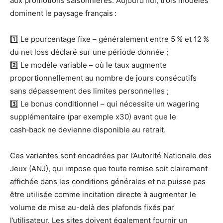
aux promotions saisonnières. Aujourd’hui, trois modèles
dominent le paysage français :
1️⃣ Le pourcentage fixe – généralement entre 5 % et 12 %
du net loss déclaré sur une période donnée ;
2️⃣ Le modèle variable – où le taux augmente
proportionnellement au nombre de jours consécutifs
sans dépassement des limites personnelles ;
3️⃣ Le bonus conditionnel – qui nécessite un wagering
supplémentaire (par exemple x30) avant que le
cash‑back ne devienne disponible au retrait.
Ces variantes sont encadrées par l’Autorité Nationale des
Jeux (ANJ), qui impose que toute remise soit clairement
affichée dans les conditions générales et ne puisse pas
être utilisée comme incitation directe à augmenter le
volume de mise au-delà des plafonds fixés par
l’utilisateur. Les sites doivent également fournir un