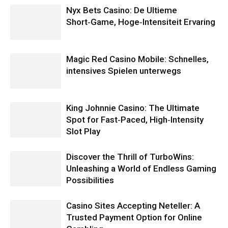
Nyx Bets Casino: De Ultieme
Short‑Game, Hoge‑Intensiteit Ervaring
Magic Red Casino Mobile: Schnelles,
intensives Spielen unterwegs
King Johnnie Casino: The Ultimate
Spot for Fast‑Paced, High‑Intensity
Slot Play
Discover the Thrill of TurboWins:
Unleashing a World of Endless Gaming
Possibilities
Casino Sites Accepting Neteller: A
Trusted Payment Option for Online