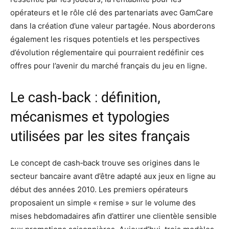
opérateurs et le rôle clé des partenariats avec GamCare
dans la création d’une valeur partagée. Nous aborderons
également les risques potentiels et les perspectives
d’évolution réglementaire qui pourraient redéfinir ces
offres pour l’avenir du marché français du jeu en ligne.
Le cash‑back : définition,
mécanismes et typologies
utilisées par les sites français
Le concept de cash‑back trouve ses origines dans le
secteur bancaire avant d’être adapté aux jeux en ligne au
début des années 2010. Les premiers opérateurs
proposaient un simple « remise » sur le volume des
mises hebdomadaires afin d’attirer une clientèle sensible