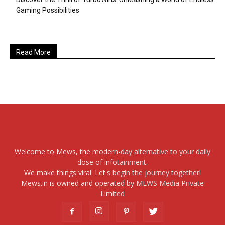
Gaming Possibilities
Read More
Welcome to Mews, the modern-day alternative to your daily
dose of infotainment.
We make things viral. Let's begin the journey together!
Mews.in is owned and operated by MEWS Media Private
Limited