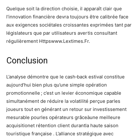
Quelque soit la direction choisie, il apparaît clair que
l’innovation financière devra toujours être calibrée face
aux exigences sociétales croissantes exprimées tant par
législateurs que par utilisateurs avertis consultant
régulièrement Httpswww.Lextimes.Fr.
Conclusion
L’analyse démontre que le cash‑back estival constitue
aujourd’hui bien plus qu’une simple opération
promotionnelle ; c’est un levier économique capable
simultanément de réduire la volatilité perçue parles
joueurs tout en générant un retour sur investissement
mesurable pourles opérateurs grâceàune meilleure
acquisitionet rétention client durantla haute saison
touristique française . L’alliance stratégique avec