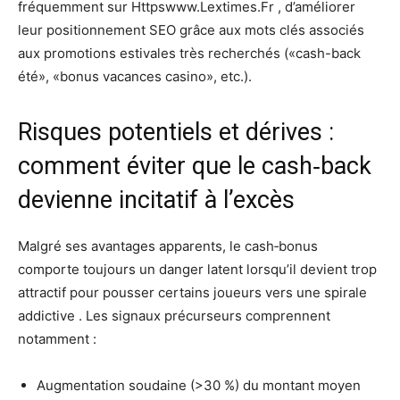
fréquemment sur Httpswww.Lextimes.Fr , d’améliorer
leur positionnement SEO grâce aux mots clés associés
aux promotions estivales très recherchés («cash-back
été», «bonus vacances casino», etc.).
Risques potentiels et dérives :
comment éviter que le cash‑back
devienne incitatif à l’excès
Malgré ses avantages apparents, le cash‑bonus
comporte toujours un danger latent lorsqu’il devient trop
attractif pour pousser certains joueurs vers une spirale
addictive . Les signaux précurseurs comprennent
notamment :
Augmentation soudaine (>30 %) du montant moyen