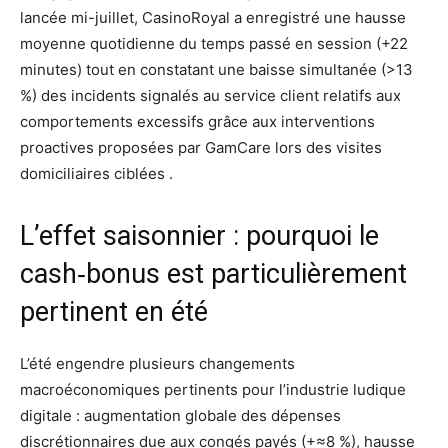
lancée mi-juillet, CasinoRoyal a enregistré une hausse
moyenne quotidienne du temps passé en session (+22
minutes) tout en constatant une baisse simultanée (>13
%) des incidents signalés au service client relatifs aux
comportements excessifs grâce aux interventions
proactives proposées par GamCare lors des visites
domiciliaires ciblées .
L’effet saisonnier : pourquoi le
cash‑bonus est particulièrement
pertinent en été
L’été engendre plusieurs changements
macroéconomiques pertinents pour l’industrie ludique
digitale : augmentation globale des dépenses
discrétionnaires due aux congés payés (+≈8 %), hausse