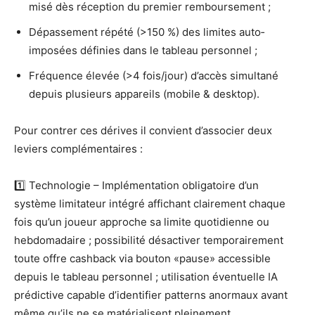
misé dès réception du premier remboursement ;
Dépassement répété (>150 %) des limites auto­
imposées définies dans le tableau personnel ;
Fréquence élevée (>4 fois/jour) d’accès simultané
depuis plusieurs appareils (mobile & desktop).
Pour contrer ces dérives il convient d’associer deux
leviers complémentaires :
1️⃣ Technologie – Implémentation obligatoire d’un
système limitateur intégré affichant clairement chaque
fois qu’un joueur approche sa limite quotidienne ou
hebdomadaire ; possibilité désactiver temporairement
toute offre cashback via bouton «pause» accessible
depuis le tableau personnel ; utilisation éventuelle IA
prédictive capable d’identifier patterns anormaux avant
même qu’ils ne se matérialisent pleinement .