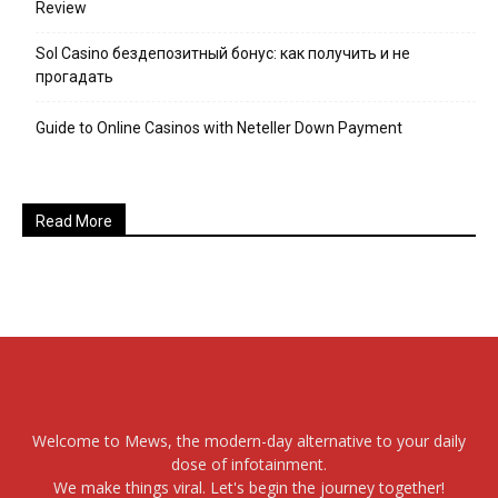
Review
Sol Casino бездепозитный бонус: как получить и не
прогадать
Guide to Online Casinos with Neteller Down Payment
Read More
Welcome to Mews, the modern-day alternative to your daily
dose of infotainment.
We make things viral. Let's begin the journey together!