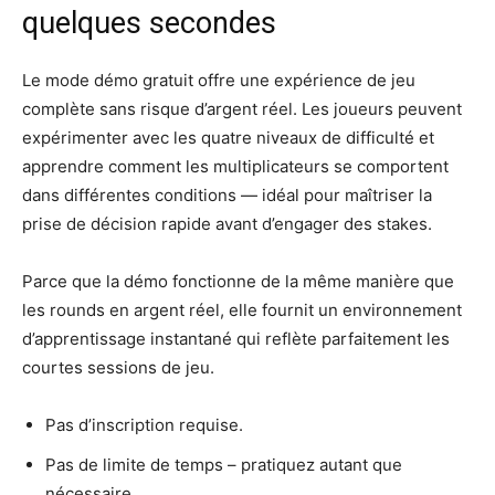
quelques secondes
Le mode démo gratuit offre une expérience de jeu
complète sans risque d’argent réel. Les joueurs peuvent
expérimenter avec les quatre niveaux de difficulté et
apprendre comment les multiplicateurs se comportent
dans différentes conditions — idéal pour maîtriser la
prise de décision rapide avant d’engager des stakes.
Parce que la démo fonctionne de la même manière que
les rounds en argent réel, elle fournit un environnement
d’apprentissage instantané qui reflète parfaitement les
courtes sessions de jeu.
Pas d’inscription requise.
Pas de limite de temps – pratiquez autant que
nécessaire.