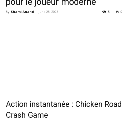
pour le joueur moderne
By
Shami Anand
-
June 28, 2026
5
0
Action instantanée : Chicken Road
Crash Game