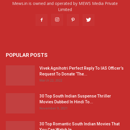
Mews.in is owned and operated by MEWS Media Private
Limited
POPULAR POSTS
Vivek Agnihotri Perfect Reply To IAS Officer’s
Request To Donate ‘The...
March 22, 2022
30 Top South Indian Suspense Thriller
Movies Dubbed In Hindi To...
November 9, 2021
30 Top Romantic South Indian Movies That
You Can Watch In...