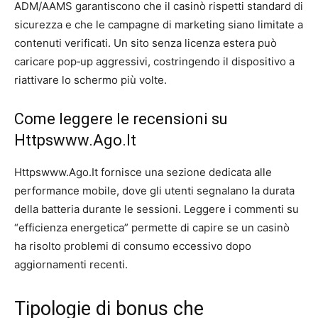
ADM/AAMS garantiscono che il casinò rispetti standard di
sicurezza e che le campagne di marketing siano limitate a
contenuti verificati. Un sito senza licenza estera può
caricare pop‑up aggressivi, costringendo il dispositivo a
riattivare lo schermo più volte.
Come leggere le recensioni su
Httpswww.Ago.It
Httpswww.Ago.It fornisce una sezione dedicata alle
performance mobile, dove gli utenti segnalano la durata
della batteria durante le sessioni. Leggere i commenti su
“efficienza energetica” permette di capire se un casinò
ha risolto problemi di consumo eccessivo dopo
aggiornamenti recenti.
Tipologie di bonus che