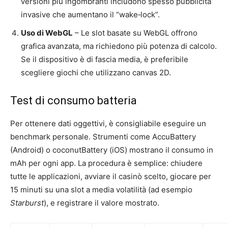
versioni più ingombranti includono spesso pubblicità
invasive che aumentano il “wake‑lock”.
Uso di WebGL
– Le slot basate su WebGL offrono
grafica avanzata, ma richiedono più potenza di calcolo.
Se il dispositivo è di fascia media, è preferibile
scegliere giochi che utilizzano canvas 2D.
Test di consumo batteria
Per ottenere dati oggettivi, è consigliabile eseguire un
benchmark personale. Strumenti come AccuBattery
(Android) o coconutBattery (iOS) mostrano il consumo in
mAh per ogni app. La procedura è semplice: chiudere
tutte le applicazioni, avviare il casinò scelto, giocare per
15 minuti su una slot a media volatilità (ad esempio
Starburst
), e registrare il valore mostrato.