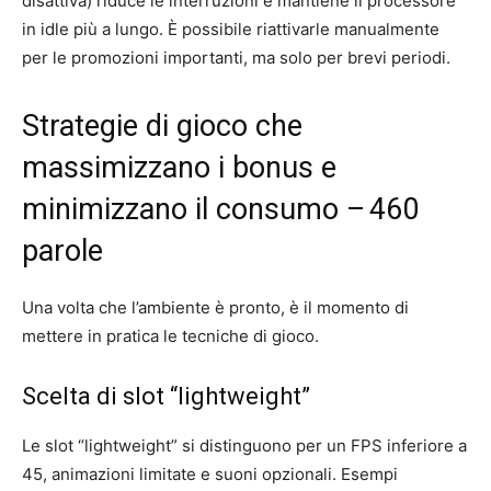
disattiva) riduce le interruzioni e mantiene il processore
in idle più a lungo. È possibile riattivarle manualmente
per le promozioni importanti, ma solo per brevi periodi.
Strategie di gioco che
massimizzano i bonus e
minimizzano il consumo – 460
parole
Una volta che l’ambiente è pronto, è il momento di
mettere in pratica le tecniche di gioco.
Scelta di slot “lightweight”
Le slot “lightweight” si distinguono per un FPS inferiore a
45, animazioni limitate e suoni opzionali. Esempi