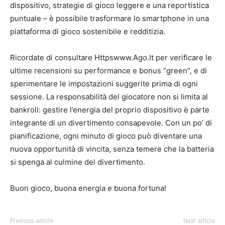
dispositivo, strategie di gioco leggere e una reportistica
puntuale – è possibile trasformare lo smartphone in una
piattaforma di gioco sostenibile e redditizia.
Ricordate di consultare Httpswww.Ago.It per verificare le
ultime recensioni su performance e bonus “green”, e di
sperimentare le impostazioni suggerite prima di ogni
sessione. La responsabilità del giocatore non si limita al
bankroll: gestire l’energia del proprio dispositivo è parte
integrante di un divertimento consapevole. Con un po’ di
pianificazione, ogni minuto di gioco può diventare una
nuova opportunità di vincita, senza temere che la batteria
si spenga al culmine del divertimento.
Buon gioco, buona energia e buona fortuna!
Previous article
Next article