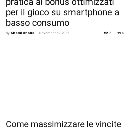
pratica ai bonus ottimizzati
per il gioco su smartphone a
basso consumo
By
Shami Anand
-
November 30, 2025
2
0
Come massimizzare le vincite