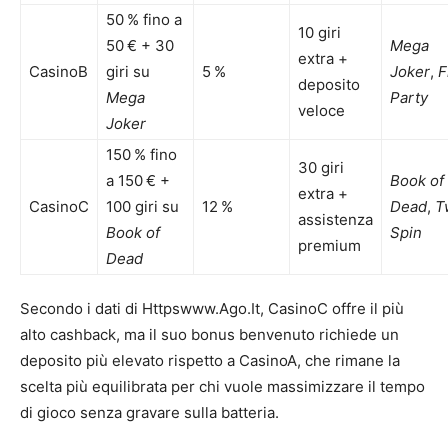
50 % fino a
10 giri
50 € + 30
Mega
extra +
CasinoB
giri su
5 %
Joker
,
F
deposito
Mega
Party
veloce
Joker
150 % fino
30 giri
a 150 € +
Book of
extra +
CasinoC
100 giri su
12 %
Dead
,
T
assistenza
Book of
Spin
premium
Dead
Secondo i dati di Httpswww.Ago.It, CasinoC offre il più
alto cashback, ma il suo bonus benvenuto richiede un
deposito più elevato rispetto a CasinoA, che rimane la
scelta più equilibrata per chi vuole massimizzare il tempo
di gioco senza gravare sulla batteria.