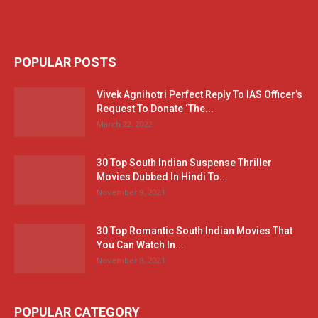
POPULAR POSTS
Vivek Agnihotri Perfect Reply To IAS Officer’s
Request To Donate ‘The...
March 22, 2022
30 Top South Indian Suspense Thriller
Movies Dubbed In Hindi To...
November 9, 2021
30 Top Romantic South Indian Movies That
You Can Watch In...
November 8, 2021
POPULAR CATEGORY