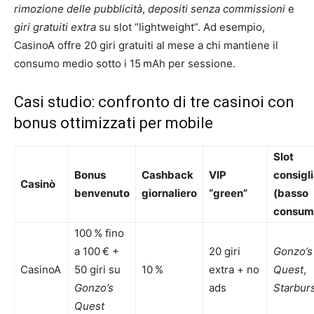
rimozione delle pubblicità
,
depositi senza commissioni
e
giri gratuiti extra
su slot “lightweight”. Ad esempio,
CasinoA offre 20 giri gratuiti al mese a chi mantiene il
consumo medio sotto i 15 mAh per sessione.
Casi studio: confronto di tre casinoi con
bonus ottimizzati per mobile
Slot
Bonus
Cashback
VIP
consigl
Casinò
benvenuto
giornaliero
“green”
(basso
consum
100 % fino
a 100 € +
20 giri
Gonzo’s
CasinoA
50 giri su
10 %
extra + no
Quest
,
Gonzo’s
ads
Starbur
Quest