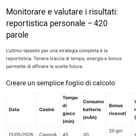
Monitorare e valutare i risultati:
reportistica personale – 420
parole
L’ultimo tassello per una strategia completa è la
reportistica. Tenere traccia di tempo, energia e bonus
permette di affinare le scelte future.
Creare un semplice foglio di calcolo
Tempo
Consumo
di
Bonus
Data
Casinò
batteria
gioco
ricevuti
(mAh)
(min)
20 giri
01/05/2026
CasinoA
45
30