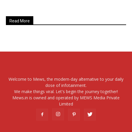
Read More
Welcome to Mews, the modern-day alternative to your daily
dose of infotainment.
We make things viral. Let's begin the journey together!
Mews.in is owned and operated by MEWS Media Private
Limited