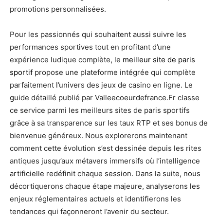
promotions personnalisées.
Pour les passionnés qui souhaitent aussi suivre les
performances sportives tout en profitant d’une
expérience ludique complète, le
meilleur site de paris
sportif
propose une plateforme intégrée qui complète
parfaitement l’univers des jeux de casino en ligne. Le
guide détaillé publié par Valleecoeurdefrance.Fr classe
ce service parmi les meilleurs sites de paris sportifs
grâce à sa transparence sur les taux RTP et ses bonus de
bienvenue généreux. Nous explorerons maintenant
comment cette évolution s’est dessinée depuis les rites
antiques jusqu’aux métavers immersifs où l’intelligence
artificielle redéfinit chaque session. Dans la suite, nous
décortiquerons chaque étape majeure, analyserons les
enjeux réglementaires actuels et identifierons les
tendances qui façonneront l’avenir du secteur.