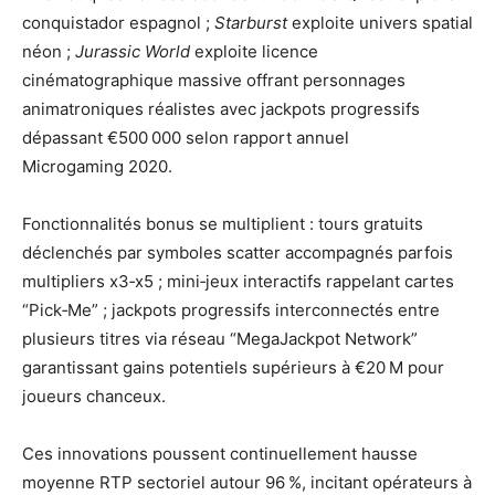
conquistador espagnol ;
Starburst
exploite univers spatial
néon ;
Jurassic World
exploite licence
cinématographique massive offrant personnages
animatroniques réalistes avec jackpots progressifs
dépassant €500 000 selon rapport annuel
Microgaming 2020.
Fonctionnalités bonus se multiplient : tours gratuits
déclenchés par symboles scatter accompagnés parfois
multipliers x3‑x5 ; mini‑jeux interactifs rappelant cartes
“Pick‑Me” ; jackpots progressifs interconnectés entre
plusieurs titres via réseau “MegaJackpot Network”
garantissant gains potentiels supérieurs à €20 M pour
joueurs chanceux.
Ces innovations poussent continuellement hausse
moyenne RTP sectoriel autour 96 %, incitant opérateurs à