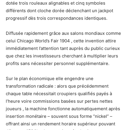
dotée trois rouleaux alignables et cinq symboles
différents dont cloche dorée déclenchant un jackpot
progressif dès trois correspondances identiques.
Diffusée rapidement grâce aux salons mondiaux comme
celui Chicago World’s Fair 1904 , cette invention attire
immédiatement l’attention tant auprès du public curieux
que chez les investisseurs cherchant à multiplier leurs
profits sans nécessiter personnel supplémentaire.
Sur le plan économique elle engendre une
transformation radicale : alors que précédemment
chaque table nécessitait croupiers qualifiés payés à
l’heure voire commissions basées sur pertes nettes
joueurs , la machine fonctionne automatiquement après
insertion monétaire – souvent sous forme “nickel” –
offrant ainsi un rendement horaire supérieur pouvant