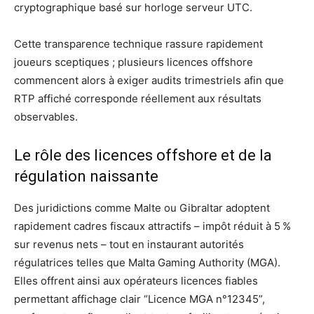
cryptographique basé sur horloge serveur UTC.
Cette transparence technique rassure rapidement
joueurs sceptiques ; plusieurs licences offshore
commencent alors à exiger audits trimestriels afin que
RTP affiché corresponde réellement aux résultats
observables.
Le rôle des licences offshore et de la
régulation naissante
Des juridictions comme Malte ou Gibraltar adoptent
rapidement cadres fiscaux attractifs – impôt réduit à 5 %
sur revenus nets – tout en instaurant autorités
régulatrices telles que Malta Gaming Authority (MGA).
Elles offrent ainsi aux opérateurs licences fiables
permettant affichage clair “Licence MGA n°12345”,