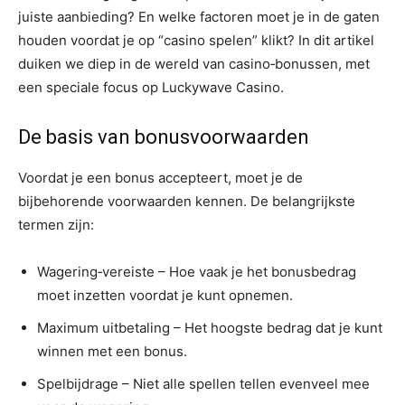
juiste aanbieding? En welke factoren moet je in de gaten
houden voordat je op “casino spelen” klikt? In dit artikel
duiken we diep in de wereld van casino‑bonussen, met
een speciale focus op Luckywave Casino.
De basis van bonusvoorwaarden
Voordat je een bonus accepteert, moet je de
bijbehorende voorwaarden kennen. De belangrijkste
termen zijn:
Wagering‑vereiste – Hoe vaak je het bonusbedrag
moet inzetten voordat je kunt opnemen.
Maximum uitbetaling – Het hoogste bedrag dat je kunt
winnen met een bonus.
Spelbijdrage – Niet alle spellen tellen evenveel mee