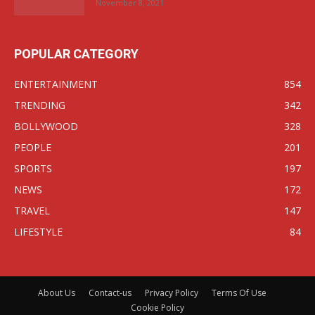
November 8, 2021
POPULAR CATEGORY
ENTERTAINMENT
854
TRENDING
342
BOLLYWOOD
328
PEOPLE
201
SPORTS
197
NEWS
172
TRAVEL
147
LIFESTYLE
84
About Us
Contact-us
Privacy Policy
Terms Of Use
Cookie Policy