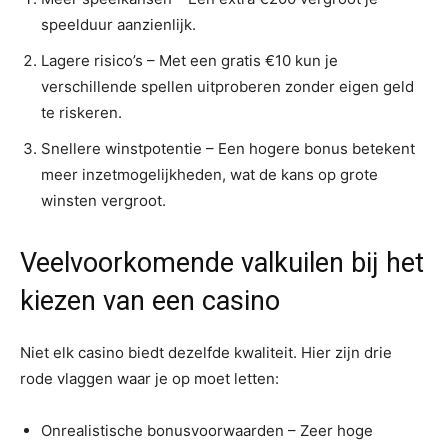
speelduur aanzienlijk.
Lagere risico’s – Met een gratis €10 kun je
verschillende spellen uitproberen zonder eigen geld
te riskeren.
Snellere winstpotentie – Een hogere bonus betekent
meer inzetmogelijkheden, wat de kans op grote
winsten vergroot.
Veelvoorkomende valkuilen bij het
kiezen van een casino
Niet elk casino biedt dezelfde kwaliteit. Hier zijn drie
rode vlaggen waar je op moet letten:
Onrealistische bonusvoorwaarden – Zeer hoge