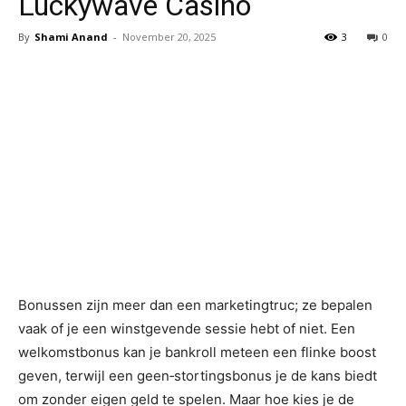
Luckywave Casino
By
Shami Anand
-
November 20, 2025
3
0
Bonussen zijn meer dan een marketingtruc; ze bepalen
vaak of je een winstgevende sessie hebt of niet. Een
welkomstbonus kan je bankroll meteen een flinke boost
geven, terwijl een geen‑stortingsbonus je de kans biedt
om zonder eigen geld te spelen. Maar hoe kies je de