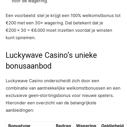
voor de wagering.
Een voorbeeld: stel je krijgt een 100% welkomstbonus tot
€200 met een 30× wagering. Dat betekent dat je
€200 × 30 = €6.000 moet inzetten voordat je winsten
kunt opnemen.
Luckywave Casino’s unieke
bonusaanbod
Luckywave Casino onderscheidt zich door een
combinatie van aantrekkelijke welkomstbonussen en een
exclusieve geen‑stortingsbonus voor nieuwe spelers.
Hieronder een overzicht van de belangrijkste
aanbiedingen:
Bonustype
Bedrag
Wagering
Geldigheid