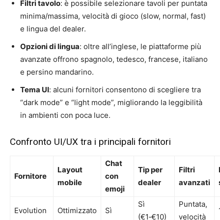
Filtri tavolo
: è possibile selezionare tavoli per puntata
minima/massima, velocità di gioco (slow, normal, fast)
e lingua del dealer.
Opzioni di lingua
: oltre all’inglese, le piattaforme più
avanzate offrono spagnolo, tedesco, francese, italiano
e persino mandarino.
Tema UI
: alcuni fornitori consentono di scegliere tra
“dark mode” e “light mode”, migliorando la leggibilità
in ambienti con poca luce.
Confronto UI/UX tra i principali fornitori
Chat
Layout
Tip per
Filtri
Fornitore
con
mobile
dealer
avanzati
emoji
Sì
Puntata,
Evolution
Ottimizzato
Sì
(€1‑€10)
velocità