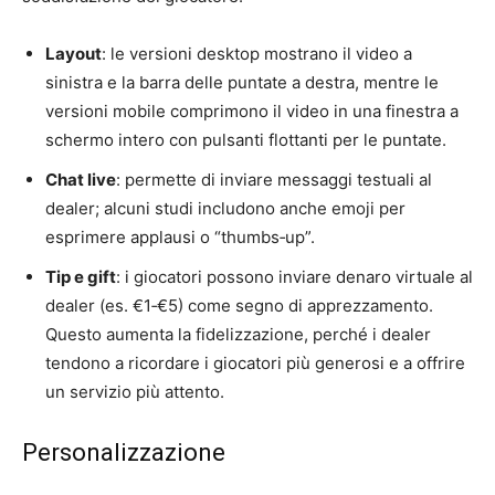
Layout
: le versioni desktop mostrano il video a
sinistra e la barra delle puntate a destra, mentre le
versioni mobile comprimono il video in una finestra a
schermo intero con pulsanti flottanti per le puntate.
Chat live
: permette di inviare messaggi testuali al
dealer; alcuni studi includono anche emoji per
esprimere applausi o “thumbs‑up”.
Tip e gift
: i giocatori possono inviare denaro virtuale al
dealer (es. €1‑€5) come segno di apprezzamento.
Questo aumenta la fidelizzazione, perché i dealer
tendono a ricordare i giocatori più generosi e a offrire
un servizio più attento.
Personalizzazione