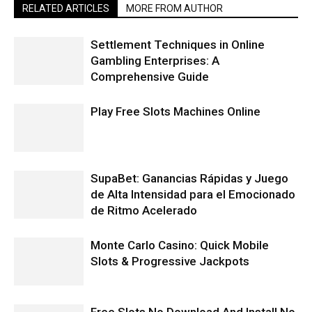
RELATED ARTICLES
MORE FROM AUTHOR
Settlement Techniques in Online
Gambling Enterprises: A
Comprehensive Guide
Play Free Slots Machines Online
SupaBet: Ganancias Rápidas y Juego
de Alta Intensidad para el Emocionado
de Ritmo Acelerado
Monte Carlo Casino: Quick Mobile
Slots & Progressive Jackpots