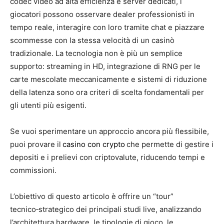
codec video ad alta efficienza e server dedicati, i
giocatori possono osservare dealer professionisti in
tempo reale, interagire con loro tramite chat e piazzare
scommesse con la stessa velocità di un casinò
tradizionale. La tecnologia non è più un semplice
supporto: streaming in HD, integrazione di RNG per le
carte mescolate meccanicamente e sistemi di riduzione
della latenza sono ora criteri di scelta fondamentali per
gli utenti più esigenti.
Se vuoi sperimentare un approccio ancora più flessibile,
puoi provare il
casino con crypto
che permette di gestire i
depositi e i prelievi con criptovalute, riducendo tempi e
commissioni.
L’obiettivo di questo articolo è offrire un “tour”
tecnico‑strategico dei principali studi live, analizzando
l’architettura hardware, le tipologie di gioco, le