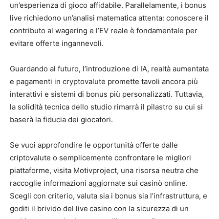
un’esperienza di gioco affidabile. Parallelamente, i bonus
live richiedono un’analisi matematica attenta: conoscere il
contributo al wagering e l’EV reale è fondamentale per
evitare offerte ingannevoli.
Guardando al futuro, l’introduzione di IA, realtà aumentata
e pagamenti in cryptovalute promette tavoli ancora più
interattivi e sistemi di bonus più personalizzati. Tuttavia,
la solidità tecnica dello studio rimarrà il pilastro su cui si
baserà la fiducia dei giocatori.
Se vuoi approfondire le opportunità offerte dalle
criptovalute o semplicemente confrontare le migliori
piattaforme, visita Motivproject, una risorsa neutra che
raccoglie informazioni aggiornate sui casinò online.
Scegli con criterio, valuta sia i bonus sia l’infrastruttura, e
goditi il brivido del live casino con la sicurezza di un