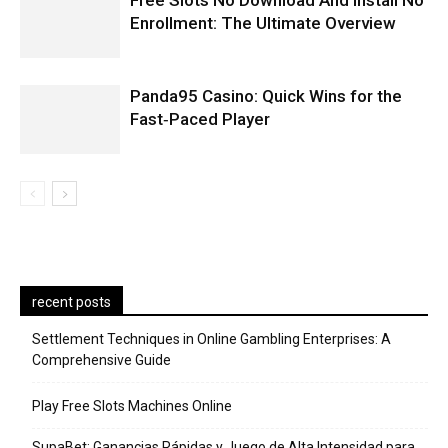
Free Slots No Download And Install No
Enrollment: The Ultimate Overview
Panda95 Casino: Quick Wins for the
Fast‑Paced Player
recent posts
Settlement Techniques in Online Gambling Enterprises: A
Comprehensive Guide
Play Free Slots Machines Online
SupaBet: Ganancias Rápidas y Juego de Alta Intensidad para