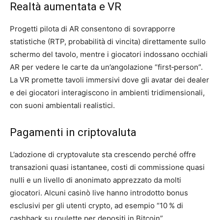
Realtà aumentata e VR
Progetti pilota di AR consentono di sovrapporre
statistiche (RTP, probabilità di vincita) direttamente sullo
schermo del tavolo, mentre i giocatori indossano occhiali
AR per vedere le carte da un’angolazione “first‑person”.
La VR promette tavoli immersivi dove gli avatar dei dealer
e dei giocatori interagiscono in ambienti tridimensionali,
con suoni ambientali realistici.
Pagamenti in criptovaluta
L’adozione di cryptovalute sta crescendo perché offre
transazioni quasi istantanee, costi di commissione quasi
nulli e un livello di anonimato apprezzato da molti
giocatori. Alcuni casinò live hanno introdotto bonus
esclusivi per gli utenti crypto, ad esempio “10 % di
cashback su roulette per depositi in Bitcoin”.