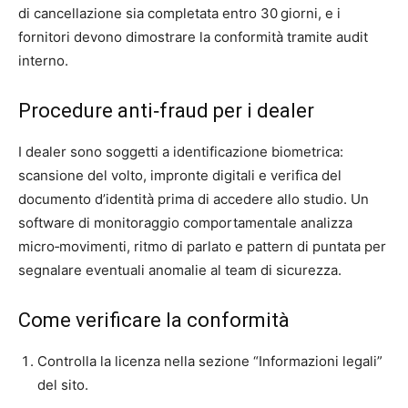
di cancellazione sia completata entro 30 giorni, e i
fornitori devono dimostrare la conformità tramite audit
interno.
Procedure anti‑fraud per i dealer
I dealer sono soggetti a identificazione biometrica:
scansione del volto, impronte digitali e verifica del
documento d’identità prima di accedere allo studio. Un
software di monitoraggio comportamentale analizza
micro‑movimenti, ritmo di parlato e pattern di puntata per
segnalare eventuali anomalie al team di sicurezza.
Come verificare la conformità
Controlla la licenza nella sezione “Informazioni legali”
del sito.