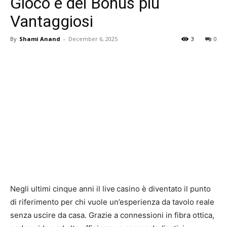
Gioco e dei Bonus più
Vantaggiosi
By
Shami Anand
-
December 6, 2025
3
0
Negli ultimi cinque anni il live casino è diventato il punto
di riferimento per chi vuole un’esperienza da tavolo reale
senza uscire da casa. Grazie a connessioni in fibra ottica,