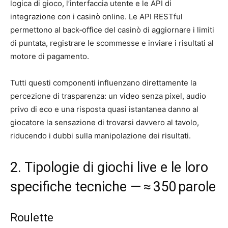
logica di gioco, l’interfaccia utente e le API di
integrazione con i casinò online. Le API RESTful
permettono al back‑office del casinò di aggiornare i limiti
di puntata, registrare le scommesse e inviare i risultati al
motore di pagamento.
Tutti questi componenti influenzano direttamente la
percezione di trasparenza: un video senza pixel, audio
privo di eco e una risposta quasi istantanea danno al
giocatore la sensazione di trovarsi davvero al tavolo,
riducendo i dubbi sulla manipolazione dei risultati.
2. Tipologie di giochi live e le loro
specifiche tecniche — ≈ 350 parole
Roulette