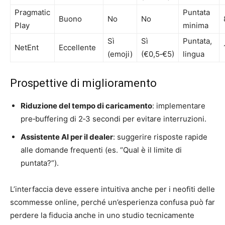
Pragmatic
Puntata
Buono
No
No
Play
minima
Sì
Sì
Puntata,
NetEnt
Eccellente
(emoji)
(€0,5‑€5)
lingua
Prospettive di miglioramento
Riduzione del tempo di caricamento
: implementare
pre‑buffering di 2‑3 secondi per evitare interruzioni.
Assistente AI per il dealer
: suggerire risposte rapide
alle domande frequenti (es. “Qual è il limite di
puntata?”).
L’interfaccia deve essere intuitiva anche per i neofiti delle
scommesse online, perché un’esperienza confusa può far
perdere la fiducia anche in uno studio tecnicamente