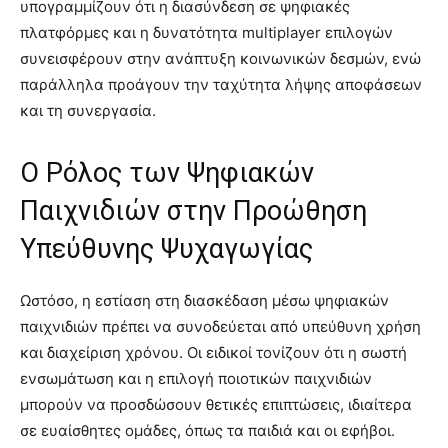
υπογραμμίζουν ότι η διασύνδεση σε ψηφιακές
πλατφόρμες και η δυνατότητα multiplayer επιλογών
συνεισφέρουν στην ανάπτυξη κοινωνικών δεσμών, ενώ
παράλληλα προάγουν την ταχύτητα λήψης αποφάσεων
και τη συνεργασία.
Ο Ρόλος των Ψηφιακών
Παιχνιδιών στην Προώθηση
Υπεύθυνης Ψυχαγωγίας
Ωστόσο, η εστίαση στη διασκέδαση μέσω ψηφιακών
παιχνιδιών πρέπει να συνοδεύεται από υπεύθυνη χρήση
και διαχείριση χρόνου. Οι ειδικοί τονίζουν ότι η σωστή
ενσωμάτωση και η επιλογή ποιοτικών παιχνιδιών
μπορούν να προσδώσουν θετικές επιπτώσεις, ιδιαίτερα
σε ευαίσθητες ομάδες, όπως τα παιδιά και οι εφήβοι.