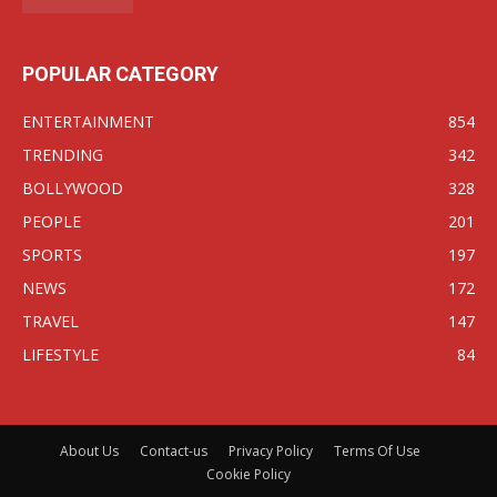
POPULAR CATEGORY
ENTERTAINMENT
854
TRENDING
342
BOLLYWOOD
328
PEOPLE
201
SPORTS
197
NEWS
172
TRAVEL
147
LIFESTYLE
84
About Us
Contact-us
Privacy Policy
Terms Of Use
Cookie Policy