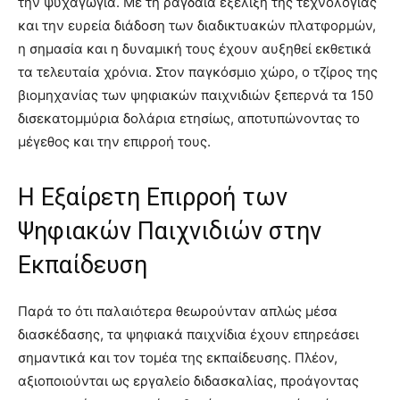
την ψυχαγωγία. Με τη ραγδαία εξέλιξη της τεχνολογίας
και την ευρεία διάδοση των διαδικτυακών πλατφορμών,
η σημασία και η δυναμική τους έχουν αυξηθεί εκθετικά
τα τελευταία χρόνια. Στον παγκόσμιο χώρο, ο τζίρος της
βιομηχανίας των ψηφιακών παιχνιδιών ξεπερνά τα 150
δισεκατομμύρια δολάρια ετησίως, αποτυπώνοντας το
μέγεθος και την επιρροή τους.
Η Εξαίρετη Επιρροή των
Ψηφιακών Παιχνιδιών στην
Εκπαίδευση
Παρά το ότι παλαιότερα θεωρούνταν απλώς μέσα
διασκέδασης, τα ψηφιακά παιχνίδια έχουν επηρεάσει
σημαντικά και τον τομέα της εκπαίδευσης. Πλέον,
αξιοποιούνται ως εργαλείο διδασκαλίας, προάγοντας