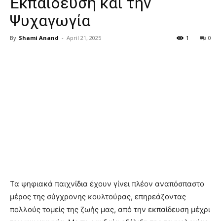
Εκπαίδευση και την
Ψυχαγωγία
By
Shami Anand
-
April 21, 2025
1
0
Τα ψηφιακά παιχνίδια έχουν γίνει πλέον αναπόσπαστο
μέρος της σύγχρονης κουλτούρας, επηρεάζοντας
πολλούς τομείς της ζωής μας, από την εκπαίδευση μέχρι