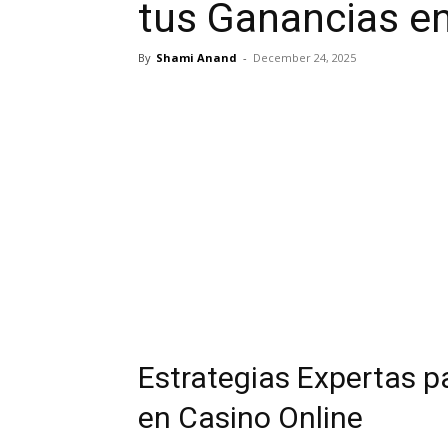
tus Ganancias en
By
Shami Anand
-
December 24, 2025
Estrategias Expertas 
en Casino Online