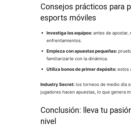
Consejos prácticos para p
esports móviles
Investiga los equipos:
antes de apostar, r
enfrentamientos.
Empieza con apuestas pequeñas:
prueba
familiarizarte con la dinámica.
Utiliza bonos de primer depósito:
estos a
Industry Secret:
los torneos de medio día 
jugadores hacen apuestas, lo que genera m
Conclusión: lleva tu pasió
nivel