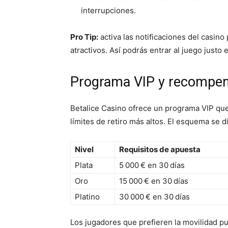
interrupciones.
Pro Tip:
activa las notificaciones del casino 
atractivos. Así podrás entrar al juego just
Programa VIP y recompen
Betalice Casino ofrece un programa VIP que
límites de retiro más altos. El esquema se di
Nivel
Requisitos de apuesta
Plata
5 000 € en 30 días
Oro
15 000 € en 30 días
Platino
30 000 € en 30 días
Los jugadores que prefieren la movilidad pu