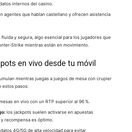
datos internos del casino.
n agentes que hablan castellano y ofrecen asistencia
 fluida y segura, algo esencial para los jugadores que
nter‑Strike mientras están en movimiento.
pots en vivo desde tu móvil
cumulan mientras juegas a juegos de mesa con crupier
e estos pasos:
mesas en vivo con un RTP superior al 96 %.
go:
los jackpots suelen activarse en apuestas
o y recompensa es óptimo.
 datos 4G/5G de alta velocidad para evitar