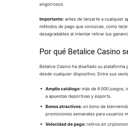
engorrosos.
Importante:
antes de lanzarte a cualquier apu
métodos de pago que conozcas, como tarjet
desagradables al intentar retirar tus gananc
Por qué Betalice Casino s
Betalice Casino ha diseñado su plataforma 
desde cualquier dispositivo. Entre sus vent
Amplio catálogo:
más de 6 000 juegos, i
a apuestas deportivas y esports.
Bonos atractivos:
un bono de bienvenida
promociones semanales para usuarios m
Velocidad de pago:
retiros en criptomo