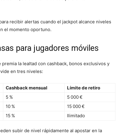
para recibir alertas cuando el jackpot alcance niveles
o en el momento oportuno.
sas para jugadores móviles
 premia la lealtad con cashback, bonos exclusivos y
vide en tres niveles:
Cashback mensual
Límite de retiro
5 %
5 000 €
10 %
15 000 €
15 %
Ilimitado
eden subir de nivel rápidamente al apostar en la