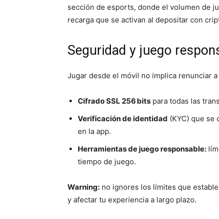
sección de esports, donde el volumen de j
recarga que se activan al depositar con cr
Seguridad y juego respons
Jugar desde el móvil no implica renunciar a
Cifrado SSL 256 bits
para todas las tran
Verificación de identidad
(KYC) que se 
en la app.
Herramientas de juego responsable:
lím
tiempo de juego.
Warning:
no ignores los límites que establ
y afectar tu experiencia a largo plazo.