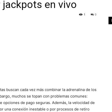
 jackpots en vivo
1
0
tas buscan cada vez más combinar la adrenalina de los
embargo, muchos se topan con problemas comunes:
 de opciones de pago seguras. Además, la velocidad de
or una conexión inestable o por procesos de retiro