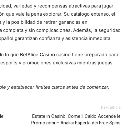
idad, variedad y recompensas atractivas para jugar
ón que vale la pena explorar. Su catálogo extenso, el
y la posibilidad de retirar ganancias en
a completa y sin complicaciones. Además, la seguridad
spañol garantizan confianza y asistencia inmediata.
do lo que
BetAlice Casino casino
tiene preparado para
de esports y promociones exclusivas mientras juegas
e y establecer límites claros antes de comenzar.
Next article
de
Estate in Casinò: Come il Caldo Accende le
Promozioni – Analisi Esperta dei Free Spins