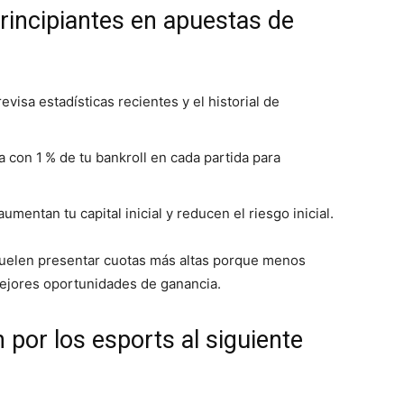
rincipiantes en apuestas de
evisa estadísticas recientes y el historial de
 con 1 % de tu bankroll en cada partida para
umentan tu capital inicial y reducen el riesgo inicial.
suelen presentar cuotas más altas porque menos
ejores oportunidades de ganancia.
n por los esports al siguiente