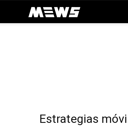
MEWS
Estrategias móvi