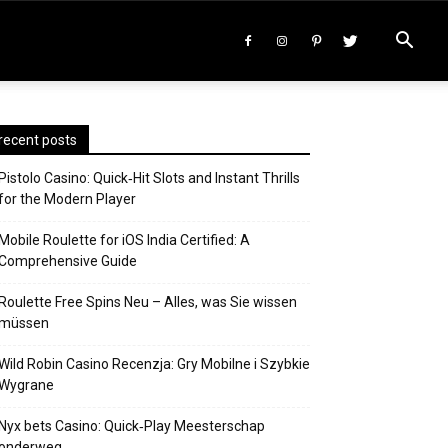
recent posts
Pistolo Casino: Quick‑Hit Slots and Instant Thrills
for the Modern Player
Mobile Roulette for iOS India Certified: A
Comprehensive Guide
Roulette Free Spins Neu – Alles, was Sie wissen
müssen
Wild Robin Casino Recenzja: Gry Mobilne i Szybkie
Wygrane
Nyx bets Casino: Quick‑Play Meesterschap
onderweg