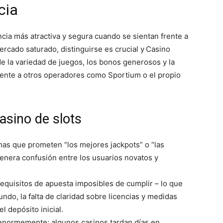
cia
ia más atractiva y segura cuando se sientan frente a
rcado saturado, distinguirse es crucial y Casino
e la variedad de juegos, los bonos generosos y la
frente a otros operadores como Sportium o el propio
casino de slots
rmas que prometen “los mejores jackpots” o “las
enera confusión entre los usuarios novatos y
equisitos de apuesta imposibles de cumplir – lo que
undo, la falta de claridad sobre licencias y medidas
l depósito inicial.
n enormemente; algunos casinos tardan días en