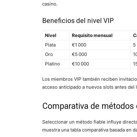
casino.
Beneficios del nivel VIP
Nivel
Requisito mensual
C
Plata
€1 000
5
Oro
€5 000
1
Platino
€10 000
1
Los miembros VIP también reciben invitacio
acceso anticipado a nuevos slots antes del 
Comparativa de métodos d
Seleccionar un método fiable influye direct
muestra una tabla comparativa basada en da