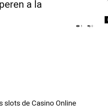
peren a la
1
0
s slots de Casino Online