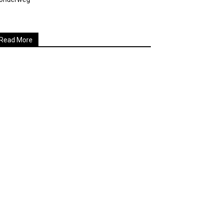
Read More