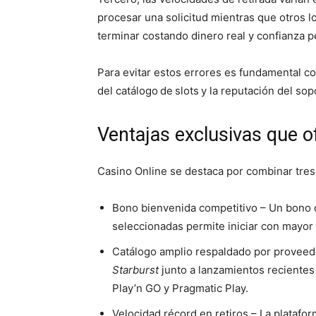
procesar una solicitud mientras que otros l
terminar costando dinero real y confianza p
Para evitar estos errores es fundamental com
del catálogo de slots y la reputación del sopo
Ventajas exclusivas que o
Casino Online se destaca por combinar tres 
Bono bienvenida competitivo – Un bono 
seleccionadas permite iniciar con mayor s
Catálogo amplio respaldado por proveedo
Starburst
junto a lanzamientos recientes
Play’n GO y Pragmatic Play.
Velocidad récord en retiros – La platafo