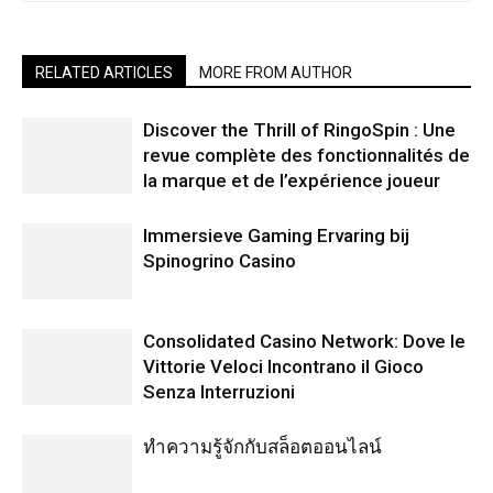
RELATED ARTICLES
MORE FROM AUTHOR
Discover the Thrill of RingoSpin : Une
revue complète des fonctionnalités de
la marque et de l’expérience joueur
Immersieve Gaming Ervaring bij
Spinogrino Casino
Consolidated Casino Network: Dove le
Vittorie Veloci Incontrano il Gioco
Senza Interruzioni
ทำความรู้จักกับสล็อตออนไลน์