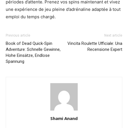
périodes d’attente. Prenez vos spins maintenant et vivez
une expérience de jeu pleine d’adrénaline adaptée à tout
emploi du temps chargé.
Previous article
Next article
Book of Dead Quick‑Spin
Vincita Roulette Ufficiale: Una
Adventure: Schnelle Gewinne,
Recensione Expert
Hohe Einsätze, Endlose
Spannung
Shami Anand