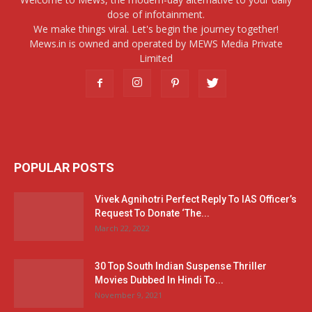
dose of infotainment.
We make things viral. Let's begin the journey together!
Mews.in is owned and operated by MEWS Media Private
Limited
POPULAR POSTS
Vivek Agnihotri Perfect Reply To IAS Officer’s
Request To Donate ‘The...
March 22, 2022
30 Top South Indian Suspense Thriller
Movies Dubbed In Hindi To...
November 9, 2021