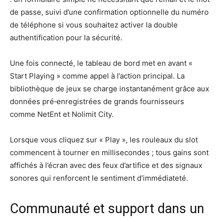
de passe, suivi d’une confirmation optionnelle du numéro
de téléphone si vous souhaitez activer la double
authentification pour la sécurité.
Une fois connecté, le tableau de bord met en avant «
Start Playing » comme appel à l’action principal. La
bibliothèque de jeux se charge instantanément grâce aux
données pré‑enregistrées de grands fournisseurs
comme NetEnt et Nolimit City.
Lorsque vous cliquez sur « Play », les rouleaux du slot
commencent à tourner en millisecondes ; tous gains sont
affichés à l’écran avec des feux d’artifice et des signaux
sonores qui renforcent le sentiment d’immédiateté.
Communauté et support dans un