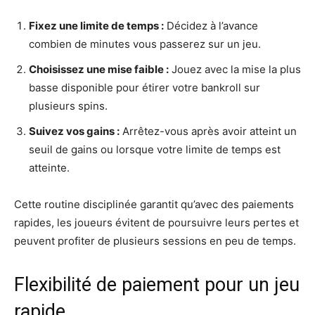
Fixez une limite de temps :
Décidez à l’avance
combien de minutes vous passerez sur un jeu.
Choisissez une mise faible :
Jouez avec la mise la plus
basse disponible pour étirer votre bankroll sur
plusieurs spins.
Suivez vos gains :
Arrêtez-vous après avoir atteint un
seuil de gains ou lorsque votre limite de temps est
atteinte.
Cette routine disciplinée garantit qu’avec des paiements
rapides, les joueurs évitent de poursuivre leurs pertes et
peuvent profiter de plusieurs sessions en peu de temps.
Flexibilité de paiement pour un jeu
rapide