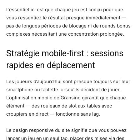
L’essentiel ici est que chaque jeu est conçu pour que
vous ressentiez le résultat presque immédiatement —
pas de longues périodes de blocage ni de rounds bonus
complexes nécessitant une concentration prolongée.
Stratégie mobile-first : sessions
rapides en déplacement
Les joueurs d’aujourd’hui sont presque toujours sur leur
smartphone ou tablette lorsqu’ils décident de jouer.
L’optimisation mobile de Gransino garantit que chaque
élément — des rouleaux de slot aux tables avec
croupiers en direct — fonctionne sans lag.
Le design responsive du site signifie que vous pouvez
lancer un jeu en un seul tap, placer des mises via des