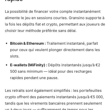
La possibilité de financer votre compte instantanément
alimente le jeu en sessions courtes. Gransino supporte à
la fois les dépôts fiat et crypto, permettant aux joueurs de
choisir leur méthode préférée sans délai.
Bitcoin & Ethereum :
Traitement instantané, parfait
pour ceux qui veulent plonger directement dans les
slots.
E-wallets (MiFinity) :
Dépôts instantanés jusqu’à €2
500 sans minimum — idéal pour des recharges
rapides pendant une pause.
Les retraits sont également simplifiés : les portefeuilles
crypto offrent des paiements instantanés jusqu’à €5 000,
tandis que les virements bancaires prennent seulement
un à deux jours — suffisamment de temps pour les