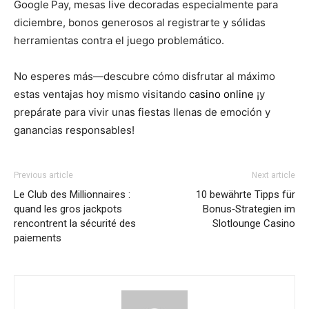
Google Pay, mesas live decoradas especialmente para
diciembre, bonos generosos al registrarte y sólidas
herramientas contra el juego problemático.
No esperes más—descubre cómo disfrutar al máximo
estas ventajas hoy mismo visitando
casino online
¡y
prepárate para vivir unas fiestas llenas de emoción y
ganancias responsables!
Previous article
Next article
Le Club des Millionnaires :
10 bewährte Tipps für
quand les gros jackpots
Bonus‑Strategien im
rencontrent la sécurité des
Slotlounge Casino
paiements