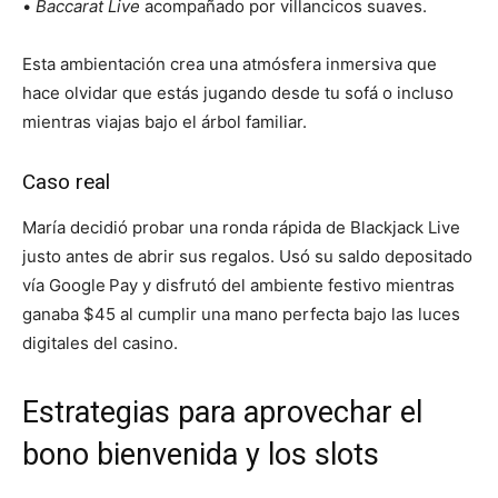
•
Baccarat Live
acompañado por villancicos suaves.
Esta ambientación crea una atmósfera inmersiva que
hace olvidar que estás jugando desde tu sofá o incluso
mientras viajas bajo el árbol familiar.
Caso real
María decidió probar una ronda rápida de Blackjack Live
justo antes de abrir sus regalos. Usó su saldo depositado
vía Google Pay y disfrutó del ambiente festivo mientras
ganaba $45 al cumplir una mano perfecta bajo las luces
digitales del casino.
Estrategias para aprovechar el
bono bienvenida y los slots