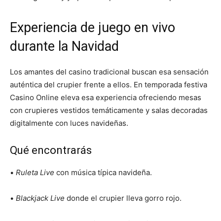
Experiencia de juego en vivo
durante la Navidad
Los amantes del casino tradicional buscan esa sensación
auténtica del crupier frente a ellos. En temporada festiva
Casino Online eleva esa experiencia ofreciendo mesas
con crupieres vestidos temáticamente y salas decoradas
digitalmente con luces navideñas.
Qué encontrarás
•
Ruleta Live
con música típica navideña.
•
Blackjack Live
donde el crupier lleva gorro rojo.