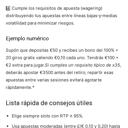
4️⃣ Cumple los requisitos de apuesta (
wagering
)
distribuyendo tus apuestas entre líneas bajas‑y‑medias
volatilidad para minimizar riesgos.
Ejemplo numérico
Supón que depositas €50 y recibes un bono del 100% +
20 giros gratis valiendo €0,10 cada uno. Tendrás €100 +
€2 extra para jugar.
Si cumples un requisito típico de x35
,
deberás apostar €3500 antes del retiro; repartir esas
apuestas entre varias sesiones evitará agotarte
rápidamente.*
Lista rápida de consejos útiles
Elige siempre slots con RTP ≥ 95%.
Usa apuestas moderadas (entre £/€ 0,10 y 0,20) hasta