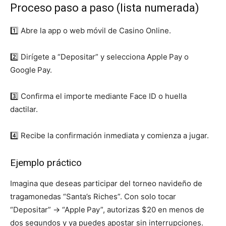
Proceso paso a paso (lista numerada)
1️⃣ Abre la app o web móvil de Casino Online.
2️⃣ Dirígete a “Depositar” y selecciona Apple Pay o
Google Pay.
3️⃣ Confirma el importe mediante Face ID o huella
dactilar.
4️⃣ Recibe la confirmación inmediata y comienza a jugar.
Ejemplo práctico
Imagina que deseas participar del torneo navideño de
tragamonedas “Santa’s Riches”. Con solo tocar
“Depositar” → “Apple Pay”, autorizas $20 en menos de
dos segundos y ya puedes apostar sin interrupciones.