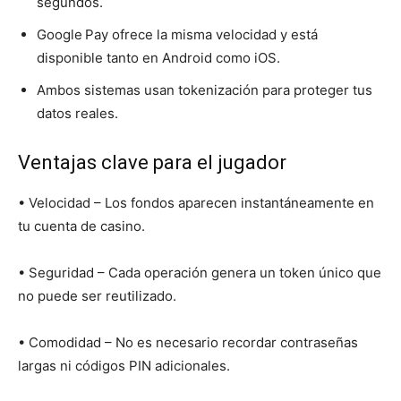
segundos.
Google Pay ofrece la misma velocidad y está
disponible tanto en Android como iOS.
Ambos sistemas usan tokenización para proteger tus
datos reales.
Ventajas clave para el jugador
• Velocidad – Los fondos aparecen instantáneamente en
tu cuenta de casino.
• Seguridad – Cada operación genera un token único que
no puede ser reutilizado.
• Comodidad – No es necesario recordar contraseñas
largas ni códigos PIN adicionales.