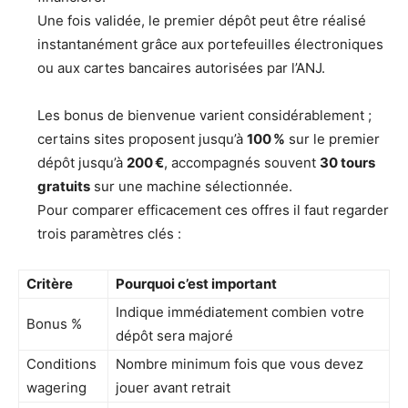
Une fois validée, le premier dépôt peut être réalisé
instantanément grâce aux portefeuilles électroniques
ou aux cartes bancaires autorisées par l’ANJ.
Les bonus de bienvenue varient considérablement ;
certains sites proposent jusqu’à
100 %
sur le premier
dépôt jusqu’à
200 €
, accompagnés souvent
30 tours
gratuits
sur une machine sélectionnée.
Pour comparer efficacement ces offres il faut regarder
trois paramètres clés :
Critère
Pourquoi c’est important
Indique immédiatement combien votre
Bonus %
dépôt sera majoré
Conditions
Nombre minimum fois que vous devez
wagering
jouer avant retrait