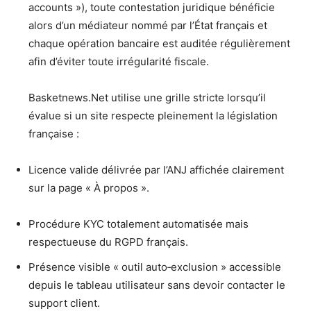
accounts »), toute contestation juridique bénéficie
alors d’un médiateur nommé par l’État français et
chaque opération bancaire est auditée régulièrement
afin d’éviter toute irrégularité fiscale.
Basketnews.Net utilise une grille stricte lorsqu’il
évalue si un site respecte pleinement la législation
française :
Licence valide délivrée par l’ANJ affichée clairement
sur la page « À propos ».
Procédure KYC totalement automatisée mais
respectueuse du RGPD français.
Présence visible « outil auto‑exclusion » accessible
depuis le tableau utilisateur sans devoir contacter le
support client.