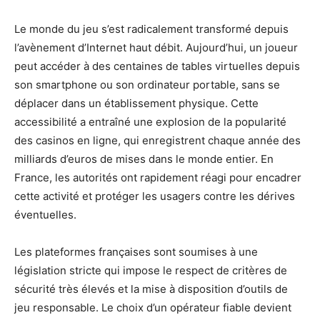
Le monde du jeu s’est radicalement transformé depuis
l’avènement d’Internet haut débit. Aujourd’hui, un joueur
peut accéder à des centaines de tables virtuelles depuis
son smartphone ou son ordinateur portable, sans se
déplacer dans un établissement physique. Cette
accessibilité a entraîné une explosion de la popularité
des casinos en ligne, qui enregistrent chaque année des
milliards d’euros de mises dans le monde entier. En
France, les autorités ont rapidement réagi pour encadrer
cette activité et protéger les usagers contre les dérives
éventuelles.
Les plateformes françaises sont soumises à une
législation stricte qui impose le respect de critères de
sécurité très élevés et la mise à disposition d’outils de
jeu responsable. Le choix d’un opérateur fiable devient