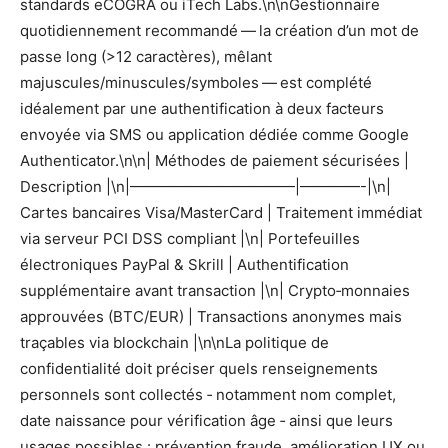
standards eCOGRA ou iTech Labs.\n\nGestionnaire
quotidiennement recommandé — la création d’un mot de
passe long (>12 caractères), mêlant
majuscules/minuscules/symboles — est complété
idéalement par une authentification à deux facteurs
envoyée via SMS ou application dédiée comme Google
Authenticator.\n\n| Méthodes de paiement sécurisées |
Description |\n|———————————|————-|\n|
Cartes bancaires Visa/MasterCard | Traitement immédiat
via serveur PCI DSS compliant |\n| Portefeuilles
électroniques PayPal & Skrill | Authentification
supplémentaire avant transaction |\n| Crypto‑monnaies
approuvées (BTC/EUR) | Transactions anonymes mais
traçables via blockchain |\n\nLa politique de
confidentialité doit préciser quels renseignements
personnels sont collectés ‑ notamment nom complet,
date naissance pour vérification âge ‑ ainsi que leurs
usages possibles : prévention fraude, amélioration UX ou