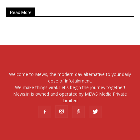
Read More
Welcome to Mews, the modern-day alternative to your daily
dose of infotainment.
We make things viral. Let's begin the journey together!
Mews.in is owned and operated by MEWS Media Private
Limited