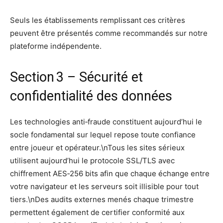
Seuls les établissements remplissant ces critères
peuvent être présentés comme recommandés sur notre
plateforme indépendente.
Section 3 – Sécurité et
confidentialité des données
Les technologies anti‑fraude constituent aujourd’hui le
socle fondamental sur lequel repose toute confiance
entre joueur et opérateur.\nTous les sites sérieux
utilisent aujourd’hui le protocole SSL/TLS avec
chiffrement AES‑256 bits afin que chaque échange entre
votre navigateur et les serveurs soit illisible pour tout
tiers.\nDes audits externes menés chaque trimestre
permettent également de certifier conformité aux