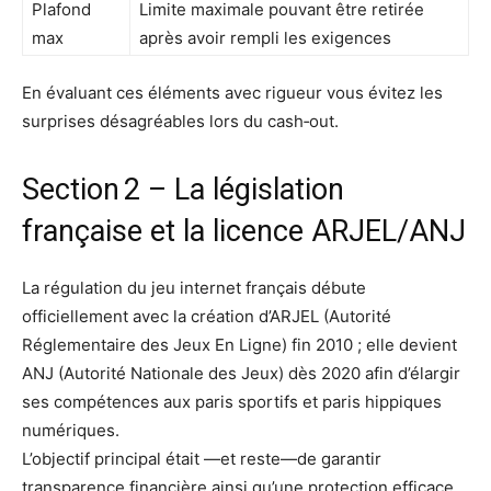
Plafond
Limite maximale pouvant être retirée
max
après avoir rempli les exigences
En évaluant ces éléments avec rigueur vous évitez les
surprises désagréables lors du cash‑out.
Section 2 – La législation
française et la licence ARJEL/ANJ
La régulation du jeu internet français débute
officiellement avec la création d’ARJEL (Autorité
Réglementaire des Jeux En Ligne) fin 2010 ; elle devient
ANJ (Autorité Nationale des Jeux) dès 2020 afin d’élargir
ses compétences aux paris sportifs et paris hippiques
numériques.
L’objectif principal était —et reste—de garantir
transparence financière ainsi qu’une protection efficace