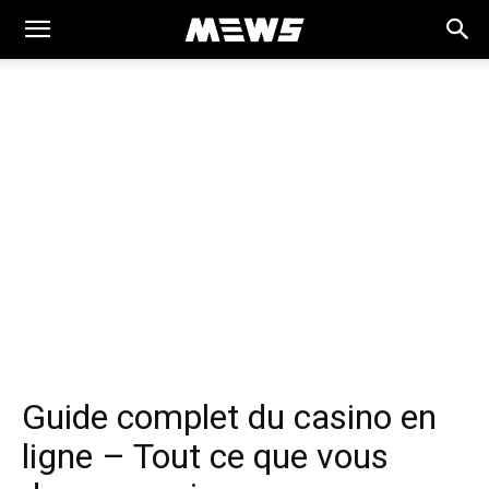
MEWS
Guide complet du casino en
ligne – Tout ce que vous