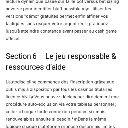
lecture dynamique basée sur taille pot versus bet sizing
adverse pour identifier bluff possible.\n\nUtiliser les
versions “démo” gratuites permet enfin affiner vos
tactiques sans risquer votre argent réel ; pratiquez
jusqu’à atteindre constance avant passer au cash game
officiel.
Section 6 – Le jeu responsable &
ressources d’aide
L’autodiscipline commence dès l’inscription grâce aux
outils mis à disposition par tous les casinos titulaires
licence ANJ.\nVous pouvez déclencher directement une
procédure auto‑exclusion via votre tableau personnel ;
celle-ci bloque toute connexion pendant six mois
renouvelables ensuite si besoin.*\nDans la même
logique chaque plateforme propose désormais limites