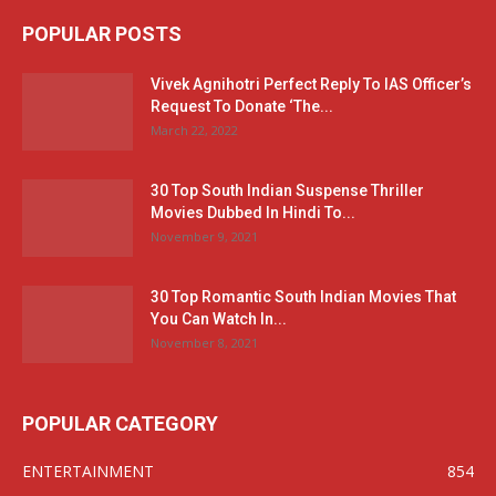
POPULAR POSTS
Vivek Agnihotri Perfect Reply To IAS Officer’s
Request To Donate ‘The...
March 22, 2022
30 Top South Indian Suspense Thriller
Movies Dubbed In Hindi To...
November 9, 2021
30 Top Romantic South Indian Movies That
You Can Watch In...
November 8, 2021
POPULAR CATEGORY
ENTERTAINMENT
854