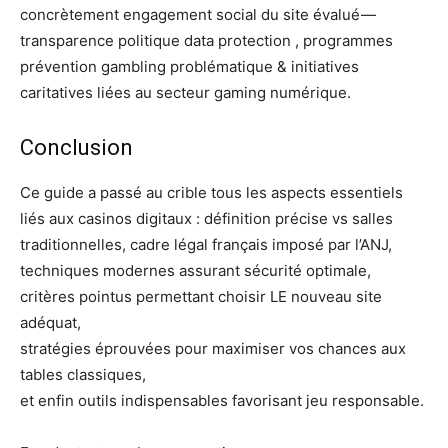
concrètement engagement social du site évalué —
transparence politique data protection , programmes
prévention gambling problématique & initiatives
caritatives liées au secteur gaming numérique.
Conclusion
Ce guide a passé au crible tous les aspects essentiels
liés aux casinos digitaux : définition précise vs salles
traditionnelles, cadre légal français imposé par l’ANJ,
techniques modernes assurant sécurité optimale,
critères pointus permettant choisir LE nouveau site
adéquat,
stratégies éprouvées pour maximiser vos chances aux
tables classiques,
et enfin outils indispensables favorisant jeu responsable.​