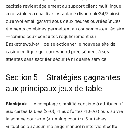
capitale revient également au support client multilingue
accessible via chat live instantané disponible24/7 ainsi
qu’envoi email garanti sous deux heures ouvrées.\nCes
éléments combinés permettent au consommateur éclairé
—comme ceux consultés régulièrement sur
Basketnews.Net—de sélectionner le nouveau site de
casino en ligne qui correspond précisément à ses
attentes sans sacrifier sécurité ni qualité service.
Section 5 – Stratégies gagnantes
aux principaux jeux de table
Blackjack
Le comptage simplifié consiste à attribuer +1
aux cartes faibles (2–6), -1 aux fortes (10–As) puis suivre
la somme courante («​running count​»). Sur tables
virtuelles où aucun mélange manuel n’intervient cette