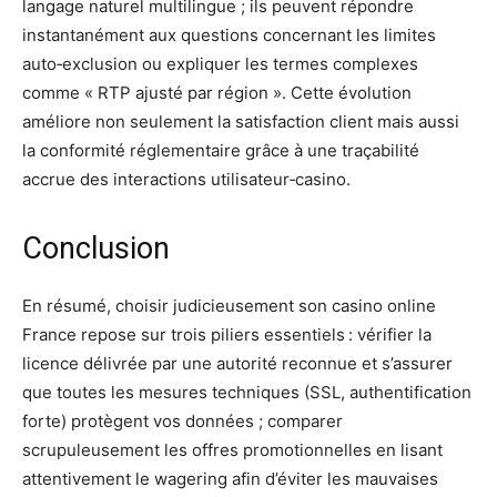
langage naturel multilingue ; ils peuvent répondre
instantanément aux questions concernant les limites
auto‑exclusion ou expliquer les termes complexes
comme « RTP ajusté par région ». Cette évolution
améliore non seulement la satisfaction client mais aussi
la conformité réglementaire grâce à une traçabilité
accrue des interactions utilisateur‑casino.
Conclusion
En résumé, choisir judicieusement son casino online
France repose sur trois piliers essentiels : vérifier la
licence délivrée par une autorité reconnue et s’assurer
que toutes les mesures techniques (SSL, authentification
forte) protègent vos données ; comparer
scrupuleusement les offres promotionnelles en lisant
attentivement le wagering afin d’éviter les mauvaises