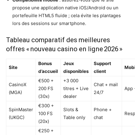
propose une application native iOS/Android ou un
portefeuille HTML5 fluide ; cela évite les plantages
lors des sessions sur smartphone.
Tableau comparatif des meilleures
offres « nouveau casino en ligne 2026 »
Bonus
Jeux
Support
Site
Mobi
d’accueil
disponibles
client
€500 +
+3 000
CasinoX
Chat + mail
200 FS
titres + Live
App 
(MGA)
24/7
(30x)
dealer
€300 +
SpinMaster
Slots &
Phone +
100 FS
Resp
(UKGC)
Table only
chat
(20x)
€250 +