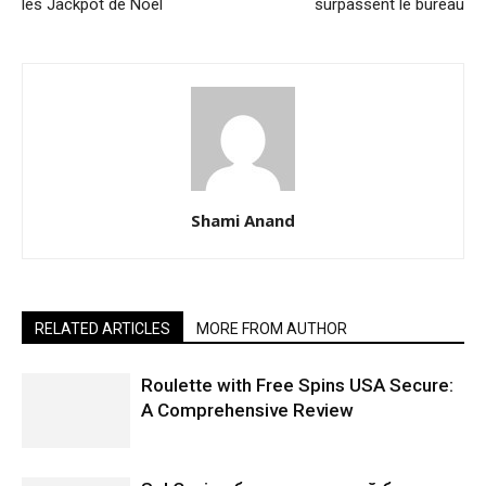
les Jackpot de Noël
surpassent le bureau
Shami Anand
RELATED ARTICLES
MORE FROM AUTHOR
Roulette with Free Spins USA Secure:
A Comprehensive Review