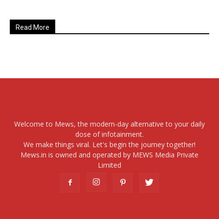
Read More
Welcome to Mews, the modern-day alternative to your daily
dose of infotainment.
We make things viral. Let's begin the journey together!
Mews.in is owned and operated by MEWS Media Private
Limited