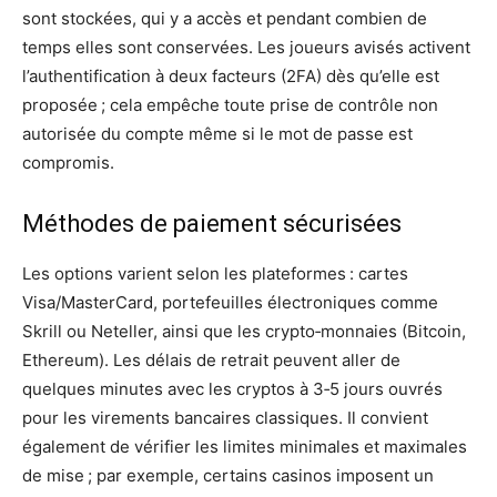
sont stockées, qui y a accès et pendant combien de
temps elles sont conservées. Les joueurs avisés activent
l’authentification à deux facteurs (2FA) dès qu’elle est
proposée ; cela empêche toute prise de contrôle non
autorisée du compte même si le mot de passe est
compromis.
Méthodes de paiement sécurisées
Les options varient selon les plateformes : cartes
Visa/MasterCard, portefeuilles électroniques comme
Skrill ou Neteller, ainsi que les crypto‑monnaies (Bitcoin,
Ethereum). Les délais de retrait peuvent aller de
quelques minutes avec les cryptos à 3‑5 jours ouvrés
pour les virements bancaires classiques. Il convient
également de vérifier les limites minimales et maximales
de mise ; par exemple, certains casinos imposent un