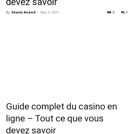
devez savoir
By
Shami Anand
-
May 3, 2025
0
0
Guide complet du casino en
ligne – Tout ce que vous
devez savoir