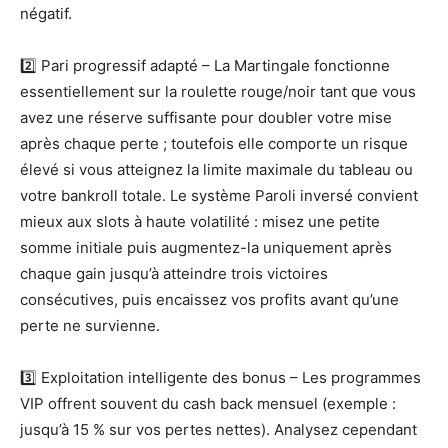
négatif.
2️⃣ Pari progressif adapté – La Martingale fonctionne
essentiellement sur la roulette rouge/noir tant que vous
avez une réserve suffisante pour doubler votre mise
après chaque perte ; toutefois elle comporte un risque
élevé si vous atteignez la limite maximale du tableau ou
votre bankroll totale. Le système Paroli inversé convient
mieux aux slots à haute volatilité : misez une petite
somme initiale puis augmentez-la uniquement après
chaque gain jusqu’à atteindre trois victoires
consécutives, puis encaissez vos profits avant qu’une
perte ne survienne.
3️⃣ Exploitation intelligente des bonus – Les programmes
VIP offrent souvent du cash back mensuel (exemple :
jusqu’à 15 % sur vos pertes nettes). Analysez cependant