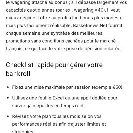
le wagering attaché au bonus ; s’il dépasse largement vos
capacités quotidiennes (par ex., wagering ×40), il vaut
mieux décliner l’offre au profit d’un bonus plus modeste
mais plus facilement réalisable. Basketnews.Net fournit
chaque semaine une synthèse des meilleures
promotions sans conditions cachées pour le marché
français, ce qui facilite votre prise de décision éclairée.
Checklist rapide pour gérer votre
bankroll
Fixez une mise maximale par session (exemple €50).
Utilisez une feuille Excel ou une appli dédiée pour
suivre gains/pertes en temps réel.
Révisez votre plan tous les mois selon vos
performances réelles afin d’ajuster limites et
stratégies.