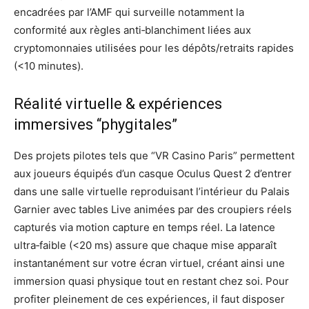
encadrées par l’AMF qui surveille notamment la
conformité aux règles anti‑blanchiment liées aux
cryptomonnaies utilisées pour les dépôts/retraits rapides
(<10 minutes).
Réalité virtuelle & expériences
immersives “phygitales”
Des projets pilotes tels que “VR Casino Paris” permettent
aux joueurs équipés d’un casque Oculus Quest 2 d’entrer
dans une salle virtuelle reproduisant l’intérieur du Palais
Garnier avec tables Live animées par des croupiers réels
capturés via motion capture en temps réel. La latence
ultra‑faible (<20 ms) assure que chaque mise apparaît
instantanément sur votre écran virtuel, créant ainsi une
immersion quasi physique tout en restant chez soi. Pour
profiter pleinement de ces expériences, il faut disposer