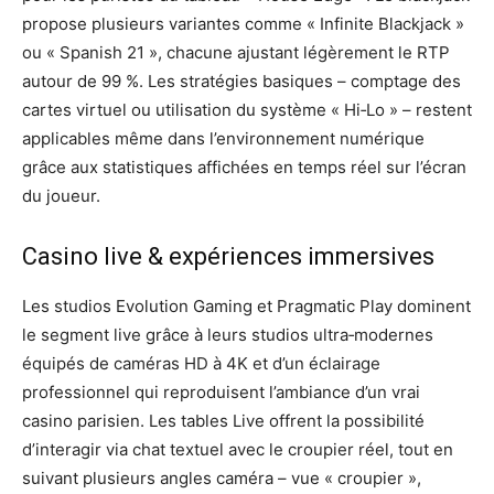
propose plusieurs variantes comme « Infinite Blackjack »
ou « Spanish 21 », chacune ajustant légèrement le RTP
autour de 99 %. Les stratégies basiques – comptage des
cartes virtuel ou utilisation du système « Hi‑Lo » – restent
applicables même dans l’environnement numérique
grâce aux statistiques affichées en temps réel sur l’écran
du joueur.
Casino live & expériences immersives
Les studios Evolution Gaming et Pragmatic Play dominent
le segment live grâce à leurs studios ultra‑modernes
équipés de caméras HD à 4K et d’un éclairage
professionnel qui reproduisent l’ambiance d’un vrai
casino parisien. Les tables Live offrent la possibilité
d’interagir via chat textuel avec le croupier réel, tout en
suivant plusieurs angles caméra – vue « croupier »,