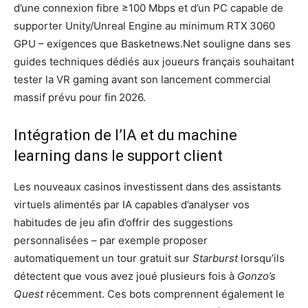
d’une connexion fibre ≥100 Mbps et d’un PC capable de
supporter Unity/Unreal Engine au minimum RTX 3060
GPU – exigences que Basketnews.Net souligne dans ses
guides techniques dédiés aux joueurs français souhaitant
tester la VR gaming avant son lancement commercial
massif prévu pour fin 2026.
Intégration de l’IA et du machine
learning dans le support client
Les nouveaux casinos investissent dans des assistants
virtuels alimentés par IA capables d’analyser vos
habitudes de jeu afin d’offrir des suggestions
personnalisées – par exemple proposer
automatiquement un tour gratuit sur
Starburst
lorsqu’ils
détectent que vous avez joué plusieurs fois à
Gonzo’s
Quest
récemment. Ces bots comprennent également le