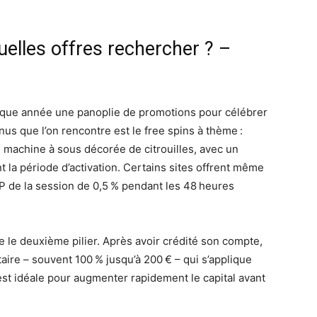
uelles offres rechercher ? –
aque année une panoplie de promotions pour célébrer
nus que l’on rencontre est le free spins à thème :
 machine à sous décorée de citrouilles, avec un
 la période d’activation. Certains sites offrent même
P de la session de 0,5 % pendant les 48 heures
e le deuxième pilier. Après avoir crédité son compte,
ire – souvent 100 % jusqu’à 200 € – qui s’applique
est idéale pour augmenter rapidement le capital avant