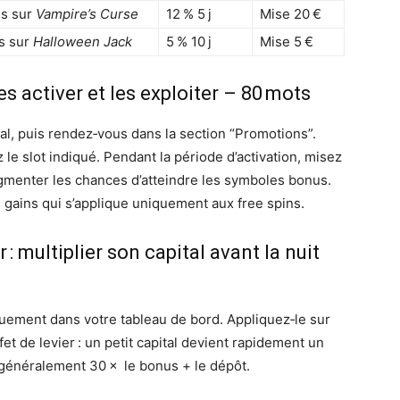
ns sur
Vampire’s Curse
12 % 5 j
Mise 20 €
ns sur
Halloween Jack
5 % 10 j
Mise 5 €
s activer et les exploiter – 80 mots
al, puis rendez‑vous dans la section “Promotions”.
 le slot indiqué. Pendant la période d’activation, misez
gmenter les chances d’atteindre les symboles bonus.
de gains qui s’applique uniquement aux free spins.
 : multiplier son capital avant la nuit
quement dans votre tableau de bord. Appliquez‑le sur
ffet de levier : un petit capital devient rapidement un
 généralement 30 × le bonus + le dépôt.