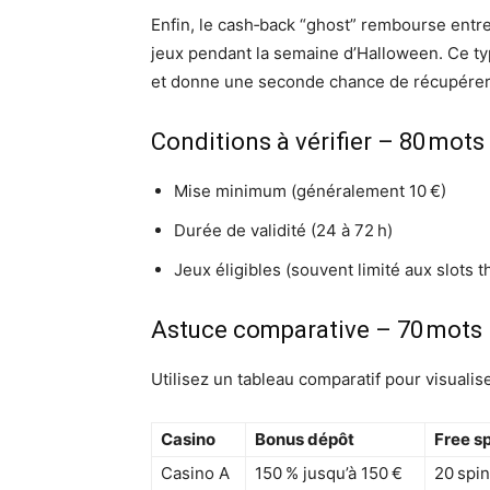
Enfin, le cash‑back “ghost” rembourse entr
jeux pendant la semaine d’Halloween. Ce ty
et donne une seconde chance de récupérer 
Conditions à vérifier – 80 mots
Mise minimum (généralement 10 €)
Durée de validité (24 à 72 h)
Jeux éligibles (souvent limité aux slots 
Astuce comparative – 70 mots
Utilisez un tableau comparatif pour visualis
Casino
Bonus dépôt
Free s
Casino A
150 % jusqu’à 150 €
20 spi