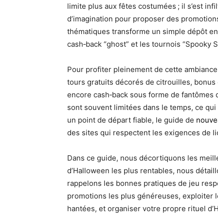
limite plus aux fêtes costumées ; il s’est infi
d’imagination pour proposer des promotions 
thématiques transforme un simple dépôt en 
cash‑back “ghost” et les tournois “Spook
Pour profiter pleinement de cette ambiance,
tours gratuits décorés de citrouilles, bonus 
encore cash‑back sous forme de fantômes qu
sont souvent limitées dans le temps, ce qui 
un point de départ fiable, le guide de
nouvea
des sites qui respectent les exigences de li
Dans ce guide, nous décortiquons les meill
d’Halloween les plus rentables, nous détail
rappelons les bonnes pratiques de jeu res
promotions les plus généreuses, exploiter 
hantées, et organiser votre propre rituel d’