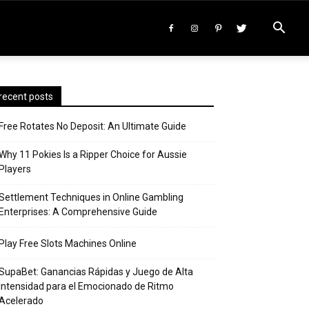
recent posts
Free Rotates No Deposit: An Ultimate Guide
Why 11 Pokies Is a Ripper Choice for Aussie
Players
Settlement Techniques in Online Gambling
Enterprises: A Comprehensive Guide
Play Free Slots Machines Online
SupaBet: Ganancias Rápidas y Juego de Alta
Intensidad para el Emocionado de Ritmo
Acelerado