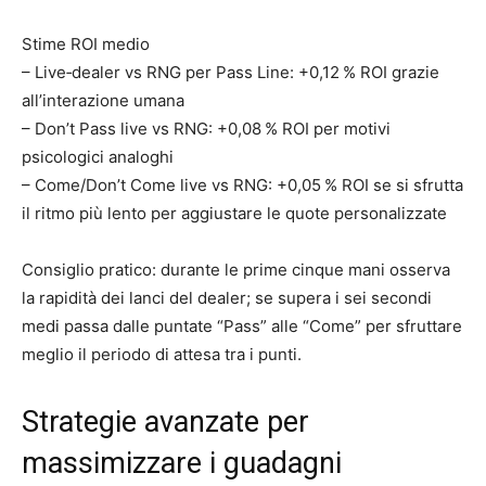
Stime ROI medio
– Live‑dealer vs RNG per Pass Line: +0,12 % ROI grazie
all’interazione umana
– Don’t Pass live vs RNG: +0,08 % ROI per motivi
psicologici analoghi
– Come/Don’t Come live vs RNG: +0,05 % ROI se si sfrutta
il ritmo più lento per aggiustare le quote personalizzate​
Consiglio pratico: durante le prime cinque mani osserva
la rapidità dei lanci del dealer; se supera i sei secondi
medi passa dalle puntate “Pass” alle “Come” per sfruttare
meglio il periodo di attesa tra i punti.
Strategie avanzate per
massimizzare i guadagni