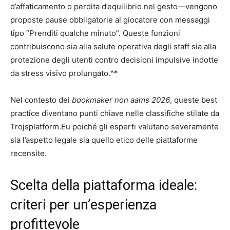
d’affaticamento o perdita d’equilibrio nel gesto—vengono
proposte pause obbligatorie al giocatore con messaggi
tipo “Prenditi qualche minuto”. Queste funzioni
contribuiscono sia alla salute operativa degli staff sia alla
protezione degli utenti contro decisioni impulsive indotte
da stress visivo prolungato.^*
Nel contesto dei
bookmaker non aams 2026
, queste best
practice diventano punti chiave nelle classifiche stilate da
Trojsplatform.Eu poiché gli esperti valutano severamente
sia l’aspetto legale sia quello etico delle piattaforme
recensite.
Scelta della piattaforma ideale:
criteri per un’esperienza
profittevole