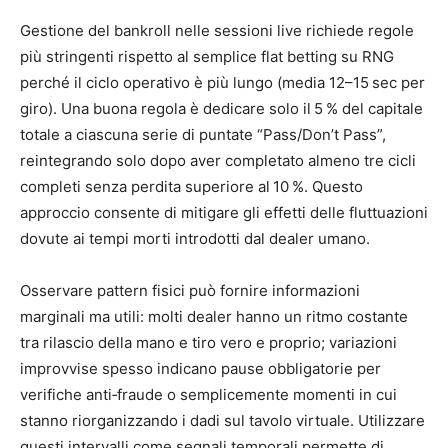
Gestione del bankroll nelle sessioni live richiede regole
più stringenti rispetto al semplice flat betting su RNG
perché il ciclo operativo è più lungo (media 12–15 sec per
giro). Una buona regola è dedicare solo il 5 % del capitale
totale a ciascuna serie di puntate “Pass/Don’t Pass”,
reintegrando solo dopo aver completato almeno tre cicli
completi senza perdita superiore al 10 %. Questo
approccio consente di mitigare gli effetti delle fluttuazioni
dovute ai tempi morti introdotti dal dealer umano.​
Osservare pattern fisici può fornire informazioni
marginali ma utili: molti dealer hanno un ritmo costante
tra rilascio della mano e tiro vero e proprio; variazioni
improvvise spesso indicano pause obbligatorie per
verifiche anti‑fraude o semplicemente momenti in cui
stanno riorganizzando i dadi sul tavolo virtuale.​ Utilizzare
questi intervalli come segnali temporali permette di