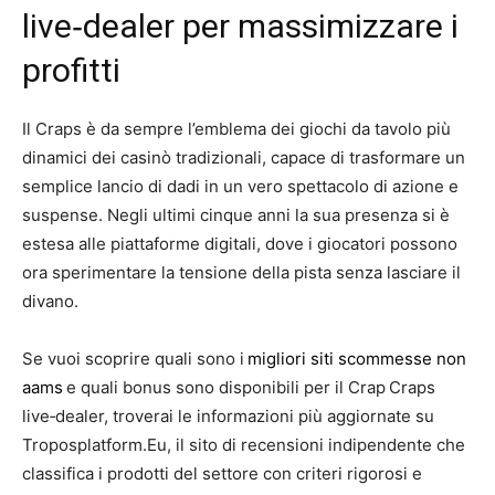
live‑dealer per massimizzare i
profitti
Il Craps è da sempre l’emblema dei giochi da tavolo più
dinamici dei casinò tradizionali, capace di trasformare un
semplice lancio di dadi in un vero spettacolo di azione e
suspense. Negli ultimi cinque anni la sua presenza si è
estesa alle piattaforme digitali, dove i giocatori possono
ora sperimentare la tensione della pista senza lasciare il
divano.
Se vuoi scoprire quali sono i
migliori siti scommesse non
aams
e quali bonus sono disponibili per il Crap Craps
live‑dealer, troverai le informazioni più aggiornate su
Troposplatform.Eu, il sito di recensioni indipendente che
classifica i prodotti del settore con criteri rigorosi e