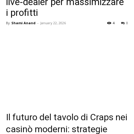
live‑dealer per massimizzare
i profitti
By
Shami Anand
-
January 22, 2026
4
0
Il futuro del tavolo di Craps nei
casinò moderni: strategie