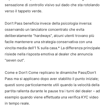
sensazione di controllo visivo sul dado che sta rotolando
verso il tappeto verde.​
Don’t Pass beneficia invece della psicologia inversa:
osservando un lanciatore concentrato che evita
deliberatamente “hardways”, alcuni utenti trovano più
facile mantenere una strategia conservativa con una
vincita media dell’1 % sulla casa.* La differenza principale
risiede nella risposta emotiva al dealer che annuncia
“seven out”.
Come e Don’t Come replicano le dinamiche Pass/Don’t
Pass ma si applicano dopo aver stabilito il punto iniziale;
questi sono particolarmente utili quando la velocità della
partita rallenta durante le pause tra i turni del dealer – ad
esempio quando viene effettuata una verifica KYC video
in tempo reale.​