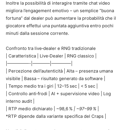
Inoltre la possibilità di interagire tramite chat video
migliora l’engagement emotivo – un semplice “buona
fortuna” dal dealer può aumentare la probabilità che il
giocatore effettui una puntata aggiuntiva entro pochi
minuti dalla sessione corrente.
Confronto tra live‑dealer e RNG tradizionale
| Caratteristica | Live‑Dealer | RNG classico |
|—————-|————|————–|
| Percezione dell’autenticità | Alta – presenza umana
visibile | Bassa – risultato generato da software |
| Tempo medio tra i giri | 12–15 sec | < 5 sec |
| Controllo anti‑frodi | AI + supervisione video | Log
interno audit |
| RTP medio dichiarato | ~98,6 %
| ~97–99 %
|
*RTP dipende dalla variante specifica del Craps |