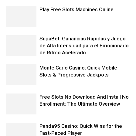
Play Free Slots Machines Online
SupaBet: Ganancias Rápidas y Juego
de Alta Intensidad para el Emocionado
de Ritmo Acelerado
Monte Carlo Casino: Quick Mobile
Slots & Progressive Jackpots
Free Slots No Download And Install No
Enrollment: The Ultimate Overview
Panda95 Casino: Quick Wins for the
Fast‑Paced Player