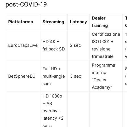
post‑COVID‑19
Dealer
Piattaforma
Streaming
Latency
training
Certificazione
1
HD 4K +
ISO 9001 +
EuroCrapsLive
2 sec
fallback SD
revisione
trimestrale
Programma
Full HD +
8
interno
BetSphereEU
multi‑angle
3 sec
“Dealer
cam
s
Academy”
HD 1080p
+ AR
overlay ;
latency <2
sec ;