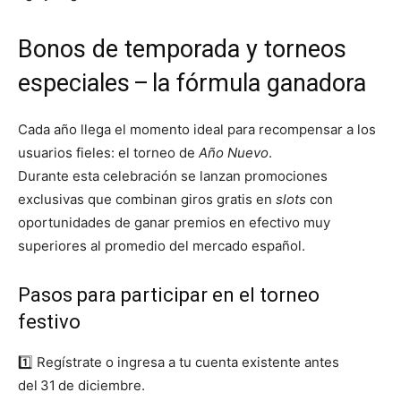
Bonos de temporada y torneos
especiales – la fórmula ganadora
Cada año llega el momento ideal para recompensar a los
usuarios fieles: el torneo de
Año Nuevo
.
Durante esta celebración se lanzan promociones
exclusivas que combinan giros gratis en
slots
con
oportunidades de ganar premios en efectivo muy
superiores al promedio del mercado español.​
Pasos para participar en el torneo
festivo
1️⃣ Regístrate o ingresa a tu cuenta existente antes
del 31 de diciembre.