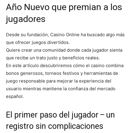
Año Nuevo que premian a los
jugadores
Desde su fundación, Casino Online ha buscado algo más
que ofrecer juegos divertidos.
Quiere crear una comunidad donde cada jugador sienta
que recibe un trato justo y beneficios reales.
En este artículo descubriremos cómo el casino combina
bonos generosos, torneos festivos y herramientas de
juego responsable para mejorar la experiencia del
usuario mientras mantiene la confianza del mercado
español.
El primer paso del jugador – un
registro sin complicaciones