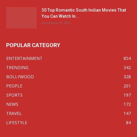
30 Top Romantic South Indian Movies That
You Can Watch In...
November 8, 2021
POPULAR CATEGORY
ENTERTAINMENT
854
TRENDING
342
BOLLYWOOD
328
PEOPLE
201
SPORTS
197
NEWS
172
TRAVEL
147
LIFESTYLE
84