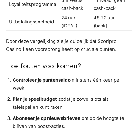
3 niveaus,
1 niveau, geen
Loyaliteitsprogramma
cash‑back
cash‑back
24 uur
48‑72 uur
Uitbetalingssnelheid
(iDEAL)
(bank)
Door deze vergelijking zie je duidelijk dat Scoripro
Casino 1 een voorsprong heeft op cruciale punten.
Hoe fouten voorkomen?
Controleer je puntensaldo
minstens één keer per
week.
Plan je speelbudget
zodat je zowel slots als
tafelspellen kunt raken.
Abonneer je op nieuwsbrieven
om op de hoogte te
blijven van boost‑acties.