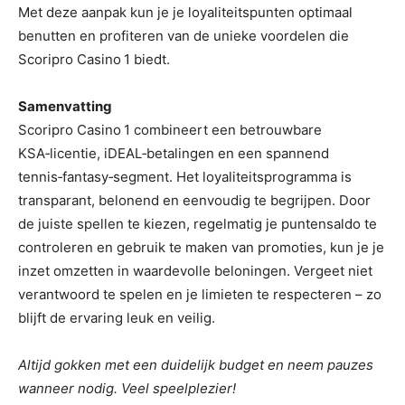
Met deze aanpak kun je je loyaliteitspunten optimaal
benutten en profiteren van de unieke voordelen die
Scoripro Casino 1 biedt.
Samenvatting
Scoripro Casino 1 combineert een betrouwbare
KSA‑licentie, iDEAL‑betalingen en een spannend
tennis‑fantasy‑segment. Het loyaliteitsprogramma is
transparant, belonend en eenvoudig te begrijpen. Door
de juiste spellen te kiezen, regelmatig je puntensaldo te
controleren en gebruik te maken van promoties, kun je je
inzet omzetten in waardevolle beloningen. Vergeet niet
verantwoord te spelen en je limieten te respecteren – zo
blijft de ervaring leuk en veilig.
Altijd gokken met een duidelijk budget en neem pauzes
wanneer nodig. Veel speelplezier!