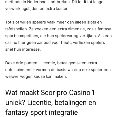
methode in Nederland – ontbreken. Dit leidt tot lange
verwerkingstijden en extra kosten.
Tot slot willen spelers vaak meer dan alleen slots en
tafelspellen. Ze zoeken een extra dimensie, zoals fantasy
sport‑competities, die hun spelervaring verrijken. Als een
casino hier geen aanbod voor heeft, verliezen spelers
snel hun interesse.
Deze drie punten – licentie, betaalgemak en extra
entertainment – vormen de basis waarop elke speler een
weloverwogen keuze kan maken.
Wat maakt Scoripro Casino 1
uniek? Licentie, betalingen en
fantasy sport integratie