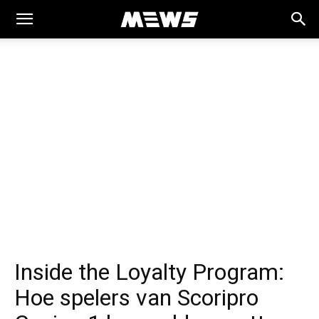
MEWS
Inside the Loyalty Program:
Hoe spelers van Scoripro