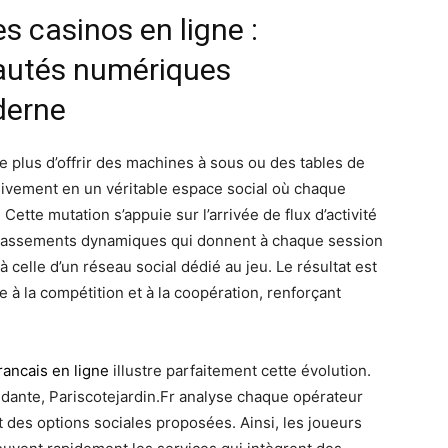
s casinos en ligne :
utés numériques
derne
e plus d’offrir des machines à sous ou des tables de
sivement en un véritable espace social où chaque
 Cette mutation s’appuie sur l’arrivée de flux d’activité
 classements dynamiques qui donnent à chaque session
elle d’un réseau social dédié au jeu. Le résultat est
à la compétition et à la coopération, renforçant
rancais en ligne
illustre parfaitement cette évolution.
ndante, Pariscotejardin.Fr analyse chaque opérateur
t des options sociales proposées. Ainsi, les joueurs