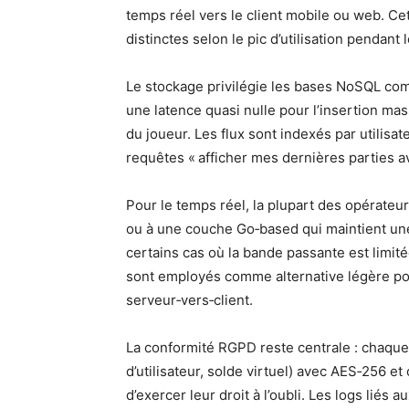
temps réel vers le client mobile ou web. C
distinctes selon le pic d’utilisation pendant
Le stockage privilégie les bases NoSQL c
une latence quasi nulle pour l’insertion m
du joueur. Les flux sont indexés par utilisat
requêtes « afficher mes dernières parties a
Pour le temps réel, la plupart des opérateu
ou à une couche Go‑based qui maintient une
certains cas où la bande passante est limit
sont employés comme alternative légère pou
serveur‑vers‑client.
La conformité RGPD reste centrale : chaque
d’utilisateur, solde virtuel) avec AES‑256 e
d’exercer leur droit à l’oubli. Les logs liés 