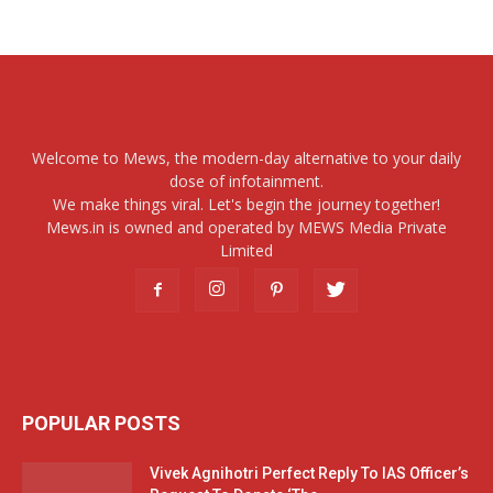
Welcome to Mews, the modern-day alternative to your daily
dose of infotainment.
We make things viral. Let's begin the journey together!
Mews.in is owned and operated by MEWS Media Private
Limited
POPULAR POSTS
Vivek Agnihotri Perfect Reply To IAS Officer’s