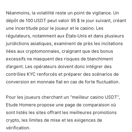
Néanmoins, la volatilité reste un point de vigilance. Un
dépôt de 100 USDT peut valoir 95 $ le jour suivant, créant
une incertitude pour le joueur et le casino. Les
régulateurs, notamment aux États‑Unis et dans plusieurs
juridictions asiatiques, examinent de près les incitations
liées aux cryptomonnaies, craignant que des bonus
excessifs ne masquent des risques de blanchiment
d’argent. Les opérateurs doivent donc intégrer des
contrôles KYC renforcés et préparer des scénarios de
conversion en monnaie fiat en cas de forte fluctuation.
Pour les joueurs cherchant un “meilleur casino USDT”,
Etude Homere propose une page de comparaison où
sont listés les sites offrant les meilleures promotions
crypto, les limites de mise et les exigences de
vérification.