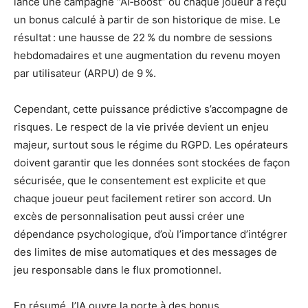
lancé une campagne “AI‑Boost” où chaque joueur a reçu
un bonus calculé à partir de son historique de mise. Le
résultat : une hausse de 22 % du nombre de sessions
hebdomadaires et une augmentation du revenu moyen
par utilisateur (ARPU) de 9 %.
Cependant, cette puissance prédictive s’accompagne de
risques. Le respect de la vie privée devient un enjeu
majeur, surtout sous le régime du RGPD. Les opérateurs
doivent garantir que les données sont stockées de façon
sécurisée, que le consentement est explicite et que
chaque joueur peut facilement retirer son accord. Un
excès de personnalisation peut aussi créer une
dépendance psychologique, d’où l’importance d’intégrer
des limites de mise automatiques et des messages de
jeu responsable dans le flux promotionnel.
En résumé, l’IA ouvre la porte à des bonus