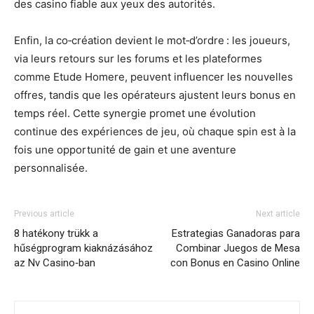
des casino fiable aux yeux des autorités.
Enfin, la co‑création devient le mot‑d’ordre : les joueurs,
via leurs retours sur les forums et les plateformes
comme Etude Homere, peuvent influencer les nouvelles
offres, tandis que les opérateurs ajustent leurs bonus en
temps réel. Cette synergie promet une évolution
continue des expériences de jeu, où chaque spin est à la
fois une opportunité de gain et une aventure
personnalisée.
Previous article
Next article
8 hatékony trükk a
Estrategias Ganadoras para
hűségprogram kiaknázásához
Combinar Juegos de Mesa
az Nv Casino‑ban
con Bonus en Casino Online