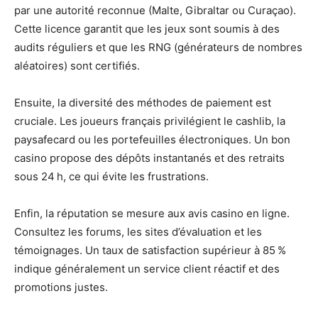
par une autorité reconnue (Malte, Gibraltar ou Curaçao).
Cette licence garantit que les jeux sont soumis à des
audits réguliers et que les RNG (générateurs de nombres
aléatoires) sont certifiés.
Ensuite, la diversité des méthodes de paiement est
cruciale. Les joueurs français privilégient le cashlib, la
paysafecard ou les portefeuilles électroniques. Un bon
casino propose des dépôts instantanés et des retraits
sous 24 h, ce qui évite les frustrations.
Enfin, la réputation se mesure aux avis casino en ligne.
Consultez les forums, les sites d’évaluation et les
témoignages. Un taux de satisfaction supérieur à 85 %
indique généralement un service client réactif et des
promotions justes.