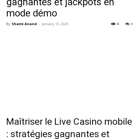
gagnantes et jackpots en
mode démo
By
Shami Anand
-
January 13, 2026
4
0
Maîtriser le Live Casino mobile
: stratégies gagnantes et