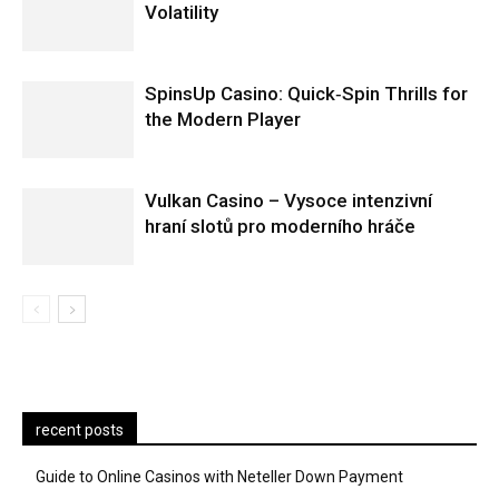
Volatility
SpinsUp Casino: Quick‑Spin Thrills for
the Modern Player
Vulkan Casino – Vysoce intenzivní
hraní slotů pro moderního hráče
recent posts
Guide to Online Casinos with Neteller Down Payment