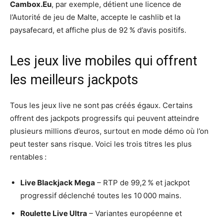
Cambox.Eu
, par exemple, détient une licence de
l’Autorité de jeu de Malte, accepte le cashlib et la
paysafecard, et affiche plus de 92 % d’avis positifs.
Les jeux live mobiles qui offrent
les meilleurs jackpots
Tous les jeux live ne sont pas créés égaux. Certains
offrent des jackpots progressifs qui peuvent atteindre
plusieurs millions d’euros, surtout en mode démo où l’on
peut tester sans risque. Voici les trois titres les plus
rentables :
Live Blackjack Mega
– RTP de 99,2 % et jackpot
progressif déclenché toutes les 10 000 mains.
Roulette Live Ultra
– Variantes européenne et