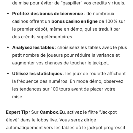
de mise pour éviter de “gaspiller” vos crédits virtuels.
Profitez des bonus de bienvenue
: de nombreux
casinos offrent un
bonus casino en ligne
de 100 % sur
le premier dépôt, même en démo, qui se traduit par
des crédits supplémentaires.
Analysez les tables
: choisissez les tables avec le plus
petit nombre de joueurs pour réduire la variance et
augmenter vos chances de toucher le jackpot.
Utilisez les statistiques
: les jeux de roulette affichent
la fréquence des numéros. En mode démo, observez
les tendances sur 100 tours avant de placer votre
mise.
Expert Tip
: Sur
Cambox.Eu
, activez le filtre “Jackpot
élevé” dans le lobby live. Vous serez dirigé
automatiquement vers les tables où le jackpot progressif