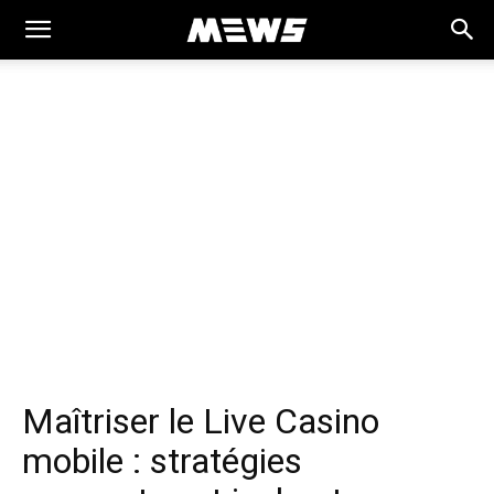
MEWS
Maîtriser le Live Casino
mobile : stratégies