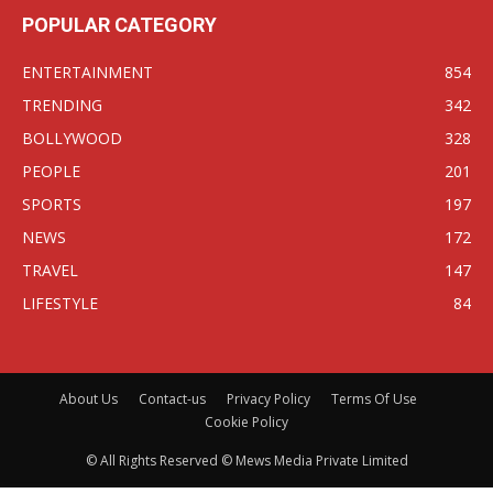
POPULAR CATEGORY
ENTERTAINMENT
854
TRENDING
342
BOLLYWOOD
328
PEOPLE
201
SPORTS
197
NEWS
172
TRAVEL
147
LIFESTYLE
84
About Us
Contact-us
Privacy Policy
Terms Of Use
Cookie Policy
© All Rights Reserved © Mews Media Private Limited