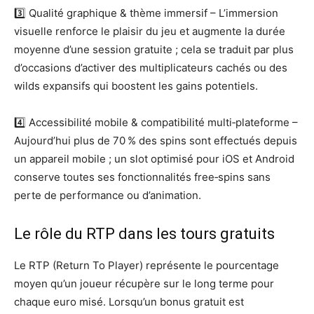
3️⃣ Qualité graphique & thème immersif – L’immersion
visuelle renforce le plaisir du jeu et augmente la durée
moyenne d’une session gratuite ; cela se traduit par plus
d’occasions d’activer des multiplicateurs cachés ou des
wilds expansifs qui boostent les gains potentiels.
4️⃣ Accessibilité mobile & compatibilité multi‑plateforme –
Aujourd’hui plus de 70 % des spins sont effectués depuis
un appareil mobile ; un slot optimisé pour iOS et Android
conserve toutes ses fonctionnalités free‑spins sans
perte de performance ou d’animation.
Le rôle du RTP dans les tours gratuits
Le RTP (Return To Player) représente le pourcentage
moyen qu’un joueur récupère sur le long terme pour
chaque euro misé. Lorsqu’un bonus gratuit est