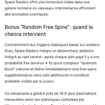
Space Raiders offre une immersion totale dans une
galaxie lointaine où vaisseaux interstellaires affrontent
des anomalies cosmiques.
Bonus “Random Free Spins” : quand la
chance intervient
Contrairement aux triggers classiques basés sur scatters
fixes, Space Raiders intègre un déclencheur aléatoire
intégré au reel central : après chaque spin payé il y a une
probabilité fixe (environ 4 %) qu’un compteur “Quantum
Burst” s’allume et libère immédiatement cinq free‑spins
supplémentaires sans coût additionnel ni condition
préalable visible par le joueur.
Ce mécanisme a généré près de 18 % plus d’activations
mensuelles selon les statistiques collectées par