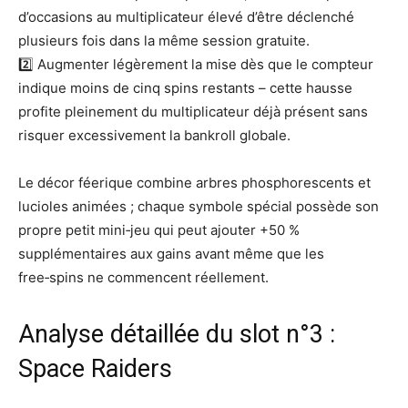
d’occasions au multiplicateur élevé d’être déclenché
plusieurs fois dans la même session gratuite.
2️⃣ Augmenter légèrement la mise dès que le compteur
indique moins de cinq spins restants – cette hausse
profite pleinement du multiplicateur déjà présent sans
risquer excessivement la bankroll globale.
Le décor féerique combine arbres phosphorescents et
lucioles animées ; chaque symbole spécial possède son
propre petit mini‑jeu qui peut ajouter +50 %
supplémentaires aux gains avant même que les
free‑spins ne commencent réellement.
Analyse détaillée du slot n°3 :
Space Raiders