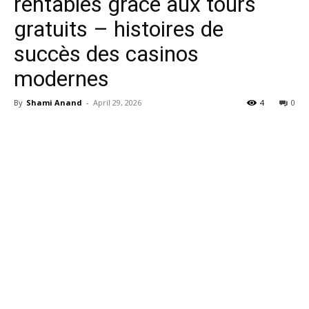
rentables grâce aux tours
gratuits – histoires de
succès des casinos
modernes
By
Shami Anand
-
April 29, 2026
4
0