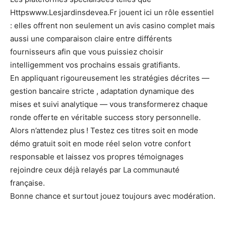
Httpswww.Lesjardinsdevea.Fr jouent ici un rôle essentiel
: elles offrent non seulement un avis casino complet mais
aussi une comparaison claire entre différents
fournisseurs afin que vous puissiez choisir
intelligemment vos prochains essais gratifiants.
En appliquant rigoureusement les stratégies décrites —
gestion bancaire stricte , adaptation dynamique des
mises et suivi analytique — vous transformerez chaque
ronde offerte en véritable success story personnelle.
Alors n’attendez plus ! Testez ces titres soit en mode
démo gratuit soit en mode réel selon votre confort
responsable et laissez vos propres témoignages
rejoindre ceux déjà relayés par La communauté
française.
Bonne chance et surtout jouez toujours avec modération.