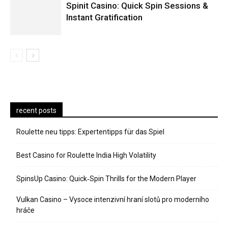
Spinit Casino: Quick Spin Sessions &
Instant Gratification
recent posts
Roulette neu tipps: Expertentipps für das Spiel
Best Casino for Roulette India High Volatility
SpinsUp Casino: Quick‑Spin Thrills for the Modern Player
Vulkan Casino – Vysoce intenzivní hraní slotů pro moderního
hráče