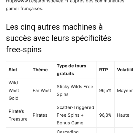
Httpswww.Lesjardinsdevea.Fr auprès des communautés
gamer françaises.
Les cinq autres machines à
succès avec leurs spécificités
free‑spins
Type de tours
Slot
Thème
RTP
Volatili
gratuits
Wild
Sticky Wilds Free
West
Far West
96,5%
Moyen
Spins
Gold
Scatter‑Triggered
Pirate’s
Pirates
Free Spins +
96,8%
Haute
Treasure
Bonus Game
Cascading