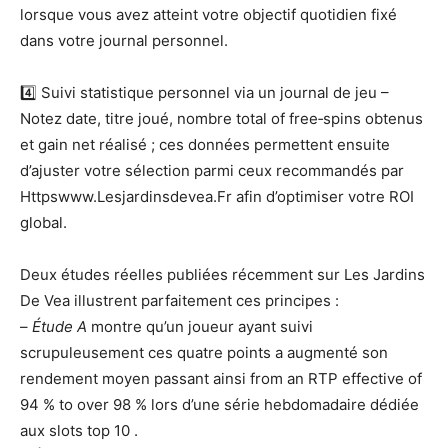
lorsque vous avez atteint votre objectif quotidien fixé
dans votre journal personnel.
4️⃣ Suivi statistique personnel via un journal de jeu –
Notez date, titre joué, nombre total of free‑spins obtenus
et gain net réalisé ; ces données permettent ensuite
d’ajuster votre sélection parmi ceux recommandés par
Httpswww.Lesjardinsdevea.Fr afin d’optimiser votre ROI
global.
Deux études réelles publiées récemment sur Les Jardins
De Vea illustrent parfaitement ces principes :
–
Étude A
montre qu’un joueur ayant suivi
scrupuleusement ces quatre points a augmenté son
rendement moyen passant ainsi from an RTP effective of
94 % to over 98 % lors d’une série hebdomadaire dédiée
aux slots top 10 .