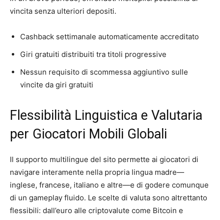
vincita senza ulteriori depositi.
Cashback settimanale automaticamente accreditato
Giri gratuiti distribuiti tra titoli progressive
Nessun requisito di scommessa aggiuntivo sulle
vincite da giri gratuiti
Flessibilità Linguistica e Valutaria
per Giocatori Mobili Globali
Il supporto multilingue del sito permette ai giocatori di
navigare interamente nella propria lingua madre—
inglese, francese, italiano e altre—e di godere comunque
di un gameplay fluido. Le scelte di valuta sono altrettanto
flessibili: dall’euro alle criptovalute come Bitcoin e