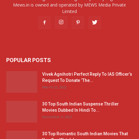
Mews.in is owned and operated by MEWS Media Private
Limited
POPULAR POSTS
Vivek Agnihotri Perfect Reply To IAS Officer’s
Request To Donate ‘The...
March 22, 2022
30 Top South Indian Suspense Thriller
Movies Dubbed In Hindi To...
November 9, 2021
30 Top Romantic South Indian Movies That