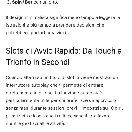
Spin / Bet
con un dito.
Il design minimalista significa meno tempo a leggere le
istruzioni e più tempo a prendere decisioni che
potrebbero portarti una vincita.
Slots di Avvio Rapido: Da Touch a
Trionfo in Secondi
Quando atterri su un titolo di slot, ti viene mostrato un
interruttore autoplay che ti permette di entrare
direttamente in azione. La funzione autoplay è
particolarmente utile per chi preferisce un approccio
senza mani durante sessioni brevi—impostala su 10 giri,
premi spin e lascia che i rulli facciano il loro lavoro
mentre gestisci altre attività.