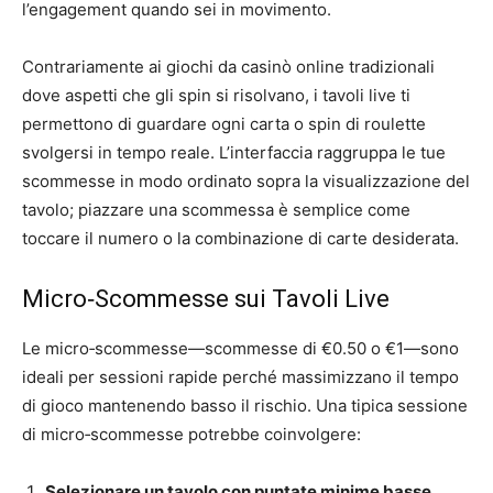
l’engagement quando sei in movimento.
Contrariamente ai giochi da casinò online tradizionali
dove aspetti che gli spin si risolvano, i tavoli live ti
permettono di guardare ogni carta o spin di roulette
svolgersi in tempo reale. L’interfaccia raggruppa le tue
scommesse in modo ordinato sopra la visualizzazione del
tavolo; piazzare una scommessa è semplice come
toccare il numero o la combinazione di carte desiderata.
Micro‑Scommesse sui Tavoli Live
Le micro‑scommesse—scommesse di €0.50 o €1—sono
ideali per sessioni rapide perché massimizzano il tempo
di gioco mantenendo basso il rischio. Una tipica sessione
di micro‑scommesse potrebbe coinvolgere:
Selezionare un tavolo con puntate minime basse.