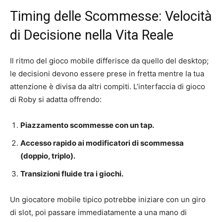
Timing delle Scommesse: Velocità
di Decisione nella Vita Reale
Il ritmo del gioco mobile differisce da quello del desktop;
le decisioni devono essere prese in fretta mentre la tua
attenzione è divisa da altri compiti. L’interfaccia di gioco
di Roby si adatta offrendo:
Piazzamento scommesse con un tap.
Accesso rapido ai modificatori di scommessa
(doppio, triplo).
Transizioni fluide tra i giochi.
Un giocatore mobile tipico potrebbe iniziare con un giro
di slot, poi passare immediatamente a una mano di