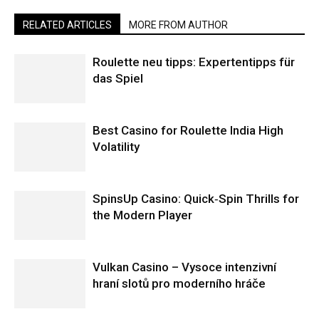
RELATED ARTICLES
MORE FROM AUTHOR
Roulette neu tipps: Expertentipps für
das Spiel
Best Casino for Roulette India High
Volatility
SpinsUp Casino: Quick‑Spin Thrills for
the Modern Player
Vulkan Casino – Vysoce intenzivní
hraní slotů pro moderního hráče