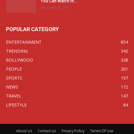
You Can Watch In...
November 8, 2021
POPULAR CATEGORY
ENTERTAINMENT
854
TRENDING
342
BOLLYWOOD
328
PEOPLE
201
SPORTS
197
NEWS
172
TRAVEL
147
LIFESTYLE
84
About Us
Contact-us
Privacy Policy
Terms Of Use