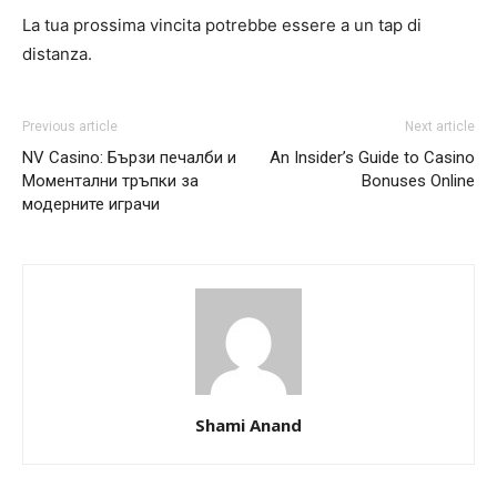
La tua prossima vincita potrebbe essere a un tap di
distanza.
Previous article
Next article
NV Casino: Бързи печалби и
An Insider’s Guide to Casino
Моментални тръпки за
Bonuses Online
модерните играчи
Shami Anand