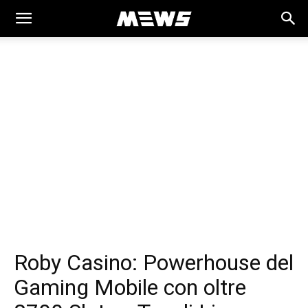
MEWS
Roby Casino: Powerhouse del
Gaming Mobile con oltre