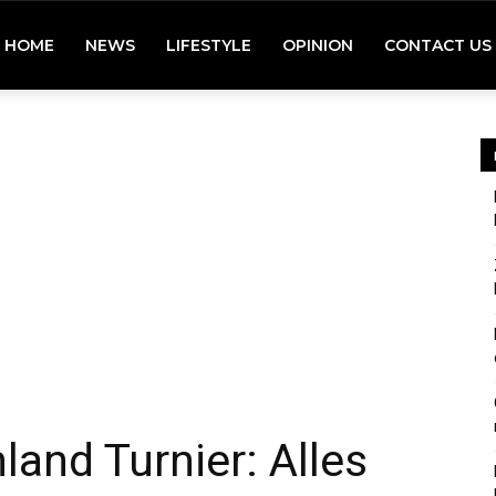
HOME
NEWS
LIFESTYLE
OPINION
CONTACT US
land Turnier: Alles