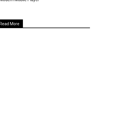
Read More