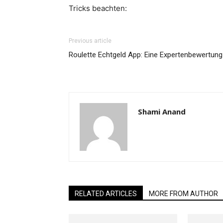
Tricks beachten:
Previous article
Roulette Echtgeld App: Eine Expertenbewertung
Shami Anand
RELATED ARTICLES
MORE FROM AUTHOR