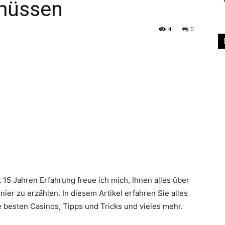
 müssen
4
0
t 15 Jahren Erfahrung freue ich mich, Ihnen alles über
ier zu erzählen. In diesem Artikel erfahren Sie alles
 besten Casinos, Tipps und Tricks und vieles mehr.