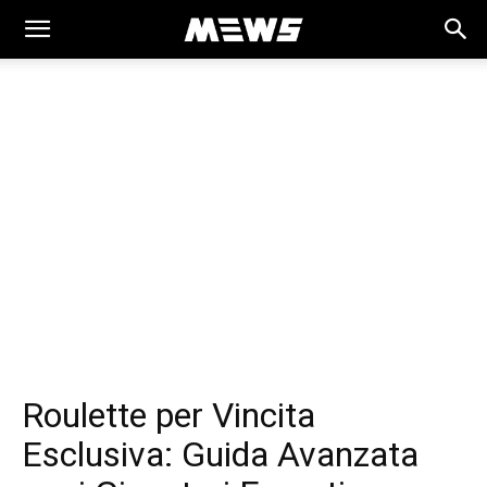
MEWS
Roulette per Vincita
Esclusiva: Guida Avanzata