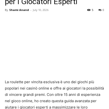
per i Giocatori Esperti
By
Shami Anand
-
July 10, 2026
5
0
La roulette per vincita esclusiva è uno dei giochi più
popolari nei casinò online e offre ai giocatori la possibilità
di vincere grandi premi. Con oltre 15 anni di esperienza
nel gioco online, ho creato questa guida avanzata per
aiutare i giocatori esperti a massimizzare le loro