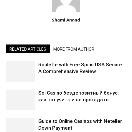
Shami Anand
RELATED ARTICLES
MORE FROM AUTHOR
Roulette with Free Spins USA Secure:
A Comprehensive Review
Sol Casino бездепозитный бонус:
как получить и не прогадать
Guide to Online Casinos with Neteller
Down Payment