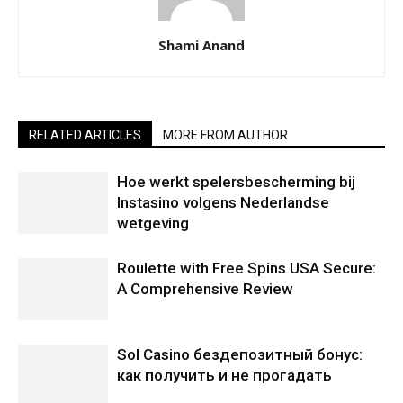
Shami Anand
RELATED ARTICLES
MORE FROM AUTHOR
Hoe werkt spelersbescherming bij
Instasino volgens Nederlandse
wetgeving
Roulette with Free Spins USA Secure:
A Comprehensive Review
Sol Casino бездепозитный бонус:
как получить и не прогадать