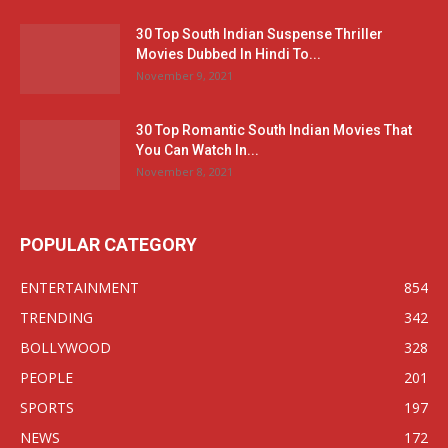
30 Top South Indian Suspense Thriller
Movies Dubbed In Hindi To...
November 9, 2021
30 Top Romantic South Indian Movies That
You Can Watch In...
November 8, 2021
POPULAR CATEGORY
ENTERTAINMENT
854
TRENDING
342
BOLLYWOOD
328
PEOPLE
201
SPORTS
197
NEWS
172