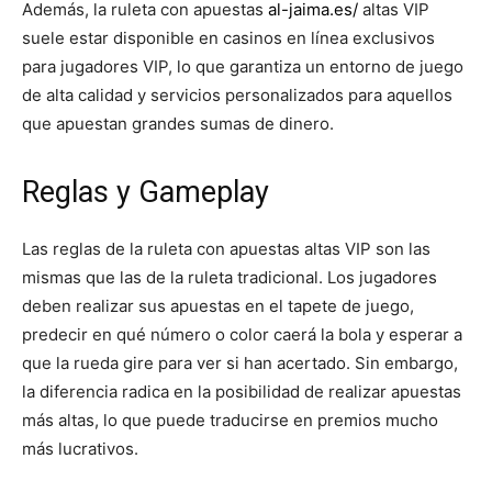
Además, la ruleta con apuestas
al-jaima.es/
altas VIP
suele estar disponible en casinos en línea exclusivos
para jugadores VIP, lo que garantiza un entorno de juego
de alta calidad y servicios personalizados para aquellos
que apuestan grandes sumas de dinero.
Reglas y Gameplay
Las reglas de la ruleta con apuestas altas VIP son las
mismas que las de la ruleta tradicional. Los jugadores
deben realizar sus apuestas en el tapete de juego,
predecir en qué número o color caerá la bola y esperar a
que la rueda gire para ver si han acertado. Sin embargo,
la diferencia radica en la posibilidad de realizar apuestas
más altas, lo que puede traducirse en premios mucho
más lucrativos.