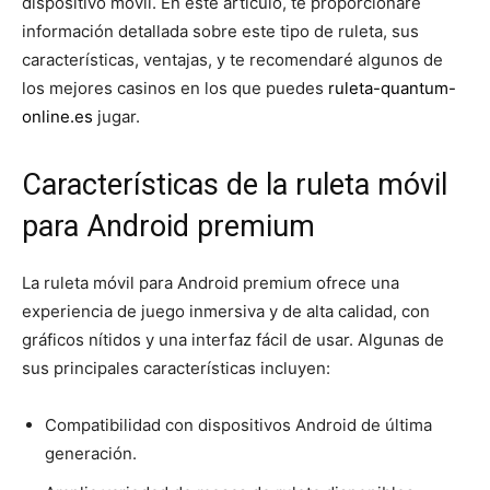
dispositivo móvil. En este artículo, te proporcionaré
información detallada sobre este tipo de ruleta, sus
características, ventajas, y te recomendaré algunos de
los mejores casinos en los que
puedes
ruleta-quantum-
online.es
jugar.
Características de la ruleta móvil
para Android premium
La ruleta móvil para Android premium ofrece una
experiencia de juego inmersiva y de alta calidad, con
gráficos nítidos y una interfaz fácil de usar. Algunas de
sus principales características incluyen:
Compatibilidad con dispositivos Android de última
generación.