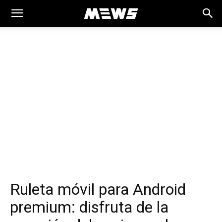
MEWS
Ruleta móvil para Android
premium: disfruta de la