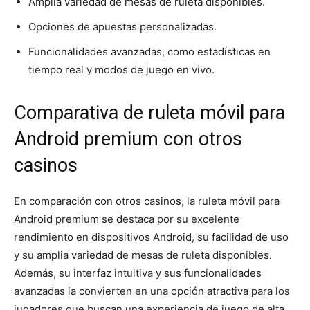
Amplia variedad de mesas de ruleta disponibles.
Opciones de apuestas personalizadas.
Funcionalidades avanzadas, como estadísticas en
tiempo real y modos de juego en vivo.
Comparativa de ruleta móvil para
Android premium con otros
casinos
En comparación con otros casinos, la ruleta móvil para
Android premium se destaca por su excelente
rendimiento en dispositivos Android, su facilidad de uso
y su amplia variedad de mesas de ruleta disponibles.
Además, su interfaz intuitiva y sus funcionalidades
avanzadas la convierten en una opción atractiva para los
jugadores que buscan una experiencia de juego de alta