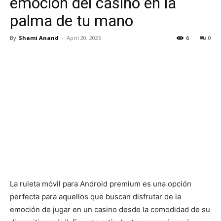
emoción del casino en la
palma de tu mano
By
Shami Anand
-
April 20, 2026
6
0
La ruleta móvil para Android premium es una opción
perfecta para aquellos que buscan disfrutar de la
emoción de jugar en un casino desde la comodidad de su