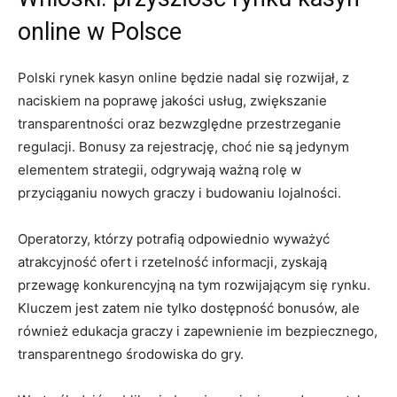
online w Polsce
Polski rynek kasyn online będzie nadal się rozwijał, z
naciskiem na poprawę jakości usług, zwiększanie
transparentności oraz bezwzględne przestrzeganie
regulacji. Bonusy za rejestrację, choć nie są jedynym
elementem strategii, odgrywają ważną rolę w
przyciąganiu nowych graczy i budowaniu lojalności.
Operatorzy, którzy potrafią odpowiednio wyważyć
atrakcyjność ofert i rzetelność informacji, zyskają
przewagę konkurencyjną na tym rozwijającym się rynku.
Kluczem jest zatem nie tylko dostępność bonusów, ale
również edukacja graczy i zapewnienie im bezpiecznego,
transparentnego środowiska do gry.