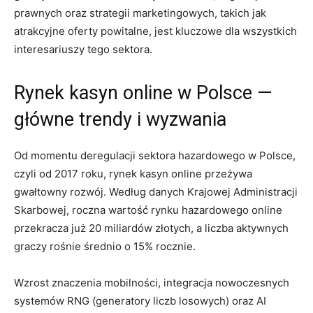
prawnych oraz strategii marketingowych, takich jak
atrakcyjne oferty powitalne, jest kluczowe dla wszystkich
interesariuszy tego sektora.
Rynek kasyn online w Polsce —
główne trendy i wyzwania
Od momentu deregulacji sektora hazardowego w Polsce,
czyli od 2017 roku, rynek kasyn online przeżywa
gwałtowny rozwój. Według danych Krajowej Administracji
Skarbowej, roczna wartość rynku hazardowego online
przekracza już 20 miliardów złotych, a liczba aktywnych
graczy rośnie średnio o 15% rocznie.
Wzrost znaczenia mobilności, integracja nowoczesnych
systemów RNG (generatory liczb losowych) oraz AI