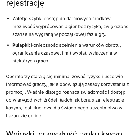
rejestrację
Zalety:
szybki dostęp do darmowych środków,
możliwość wypróbowania gier bez ryzyka, zwiększone
szanse na wygraną w początkowej fazie gry.
Pulapki:
konieczność spełnienia warunków obrotu,
ograniczenia czasowe, limit wypłat, wyłączenia w
niektórych grach.
Operatorzy starają się minimalizować ryzyko i uczciwie
informować graczy, jakie obowiązują zasady korzystania z
promocji. Właśnie dlatego rosnąca świadomość i dostęp
do wiarygodnych źródeł, takich jak bonus za rejestrację
kasyno, jest kluczowa dla świadomego uczestnictwa w
hazardzie online.
Wnioski: przyszłość rynku kasyn