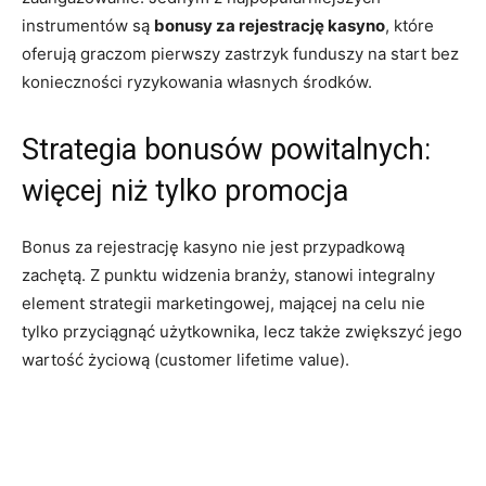
instrumentów są
bonusy za rejestrację kasyno
, które
oferują graczom pierwszy zastrzyk funduszy na start bez
konieczności ryzykowania własnych środków.
Strategia bonusów powitalnych:
więcej niż tylko promocja
Bonus za rejestrację kasyno nie jest przypadkową
zachętą. Z punktu widzenia branży, stanowi integralny
element strategii marketingowej, mającej na celu nie
tylko przyciągnąć użytkownika, lecz także zwiększyć jego
wartość życiową (customer lifetime value).
“W POLSCE, ZGODNIE Z
NAJNOWSZYMI ANALIZAMI, GRACZE
OCZEKUJĄ OD OPERATORÓW NIE