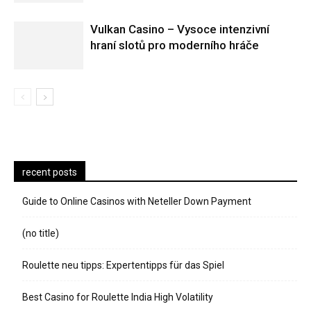
Vulkan Casino – Vysoce intenzivní
hraní slotů pro moderního hráče
recent posts
Guide to Online Casinos with Neteller Down Payment
(no title)
Roulette neu tipps: Expertentipps für das Spiel
Best Casino for Roulette India High Volatility