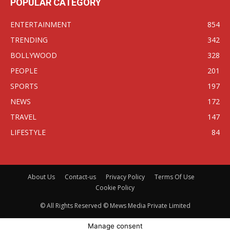
POPULAR CATEGORY
ENTERTAINMENT
854
TRENDING
342
BOLLYWOOD
328
PEOPLE
201
SPORTS
197
NEWS
172
TRAVEL
147
LIFESTYLE
84
About Us
Contact-us
Privacy Policy
Terms Of Use
Cookie Policy
© All Rights Reserved © Mews Media Private Limited
Manage consent