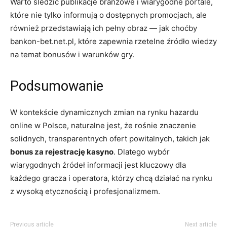
Warto śledzić publikacje branżowe i wiarygodne portale,
które nie tylko informują o dostępnych promocjach, ale
również przedstawiają ich pełny obraz — jak choćby
bankon-bet.net.pl, które zapewnia rzetelne źródło wiedzy
na temat bonusów i warunków gry.
Podsumowanie
W kontekście dynamicznych zmian na rynku hazardu
online w Polsce, naturalne jest, że rośnie znaczenie
solidnych, transparentnych ofert powitalnych, takich jak
bonus za rejestrację kasyno
. Dlatego wybór
wiarygodnych źródeł informacji jest kluczowy dla
każdego gracza i operatora, którzy chcą działać na rynku
z wysoką etycznością i profesjonalizmem.
Previous article
Next article